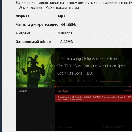
Далее при помощи одной из, вышеупомянутых (названий нет и не бу
наш Wav исходник в Mp3 с параметрами:
Формат: Mp3
Частота дискретизации: 44 100Hz
Битрейт: 128kbps
Занимаемый объём: 8,42MB