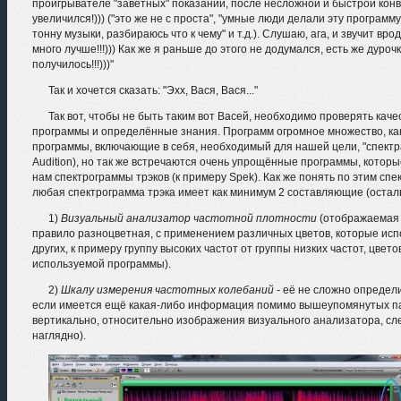
проигрывателе "заветных" показаний, после несложной и быстрой конве
увеличился!))) ("это же не с проста", "умные люди делали эту программу
тонну музыки, разбираюсь что к чему" и т.д.). Слушаю, ага, и звучит в
много лучше!!!))) Как же я раньше до этого не додумался, есть же дурочки
получилось!!!)))"
Так и хочется сказать: "Эхх, Вася, Вася..."
Так вот, чтобы не быть таким вот Васей, необходимо проверять кач
программы и определённые знания. Программ огромное множество, к
программы, включающие в себя, необходимый для нашей цели, "спектр
Audition), но так же встречаются очень упрощённые программы, которы
нам спектрограммы трэков (к примеру Spek). Как же понять по этим спе
любая спектрограмма трэка имеет как минимум 2 составляющие (остал
1)
Визуальный анализатор частотной плотности
(отображаемая к
правило разноцветная, с применением различных цветов, которые исп
других, к примеру группу высоких частот от группы низких частот, цве
используемой программы).
2)
Шкалу измерения частотных колебаний -
её не сложно определит
если имеется ещё какая-либо информация помимо вышеупомянутых па
вертикально, относительно изображения визуального анализатора, сле
наглядно).