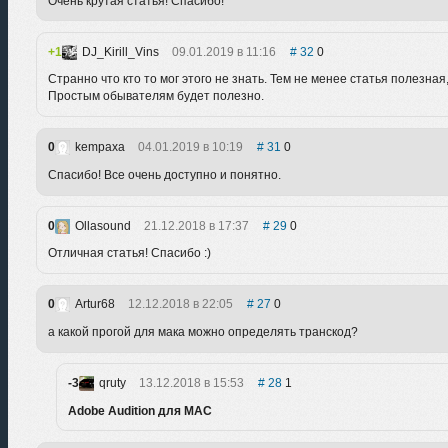
Очень крутая статья! Спасибо!
1
DJ_Kirill_Vins
09.01.2019 в 11:16
32
0
Странно что кто то мог этого не знать. Тем не менее статья полезная
Простым обывателям будет полезно.
0
kempaxa
04.01.2019 в 10:19
31
0
Спасибо! Все очень доступно и понятно.
0
Ollasound
21.12.2018 в 17:37
29
0
Отличная статья! Спасибо :)
0
Artur68
12.12.2018 в 22:05
27
0
а какой прогой для мака можно определять транскод?
-3
qruty
13.12.2018 в 15:53
28
1
Adobe Audition для MAC