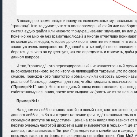
В последнее время, везде и всюду, во всевозможных музыкальных 
"транскод". Кто-то думает, что это полноразмерный файл или наоборот
сжатия аудио файла или какое-то "приукрашивание" звучания, ну или д
Конечно же мир не без грамотных людей и многие отчётливо понимают, ч
не малая доля людей, которые до сих пор и понятия не имеют, что же за
знают уж очень поверхностно. В данной статье пойдёт повествование о
берётся, для чего он существует, как его определить и отличить, дабы 
данном вопросе!
И так, "транскод" - это перекодированный низкокачественный музы
высококачественного, но по итогу не являющийся таковым! Это по свое
смысле. Транскод - это пиратство и обман, ну или хитрость, можно назы
реальное! Транскод придуман для того, чтобы продавать некачестве
("
Пример №1
" ниже). Но это не единый повод использования транскод
собственному незнанию, после чего выдают их (опять же из-за незнан
Пример №1:
На одном из лейблов вышел какой-то новый трэк, соответственно, ч
данного лейбла, либо в интернет магазине (речь идёт исключительно 
свободном доступе он недоступен. Цена на трэк напрямую зависит от ж
первую очередь частотой дискретизации (измеряется в герцах - "Гц/Hz
данных, так называемый "битрейт" (измеряется в килобитах в секунду -
несколько вариантов форматов доступных к приобретению: Ogg, Mp3, Aif