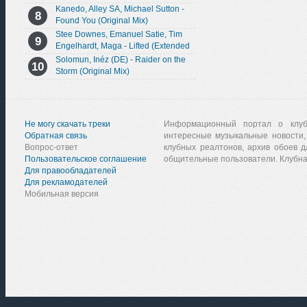
Kanedo, Alley SA, Michael Sutton -
Found You (Original Mix)
Stee Downes, Emanuel Satie, Tim
Engelhardt, Maga - Lifted (Extended
Mix)
Solomun, Inéz (DE) - Raider on the
Storm (Original Mix)
Не могу скачать треки
Информационный портал о клу
Обратная связь
интересные музыкальные новости,
Вопрос-ответ
клубных реалтонов, архив обоев д
Пользовательское соглашение
общительные пользователи. Клубна
Для правообладателей
Для рекламодателей
Мобильная версия