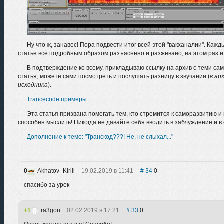
Ну что ж, занавес! Пора подвести итог всей этой "вакханалии". Кажд
статье всё подробным образом разъяснено и разжёвано, на этом раз и
В подтверждение ко всему, прикладываю ссылку на архив с теми с
статья, можете сами посмотреть и послушать разницу в звучании (
в ар
исходника
).
Trancecode примеры
Эта статья призвана помогать тем, кто стремится к саморазвитию и
способен мыслить! Никогда не давайте себя вводить в заблуждение и в 
Дополнение к теме: "Транскод???! Не, не слыхал..."
0
Akhatov_Kirill
19.02.2019 в 11:41
34
0
спасибо за урок
1
ra3gon
02.02.2019 в 17:21
33
0