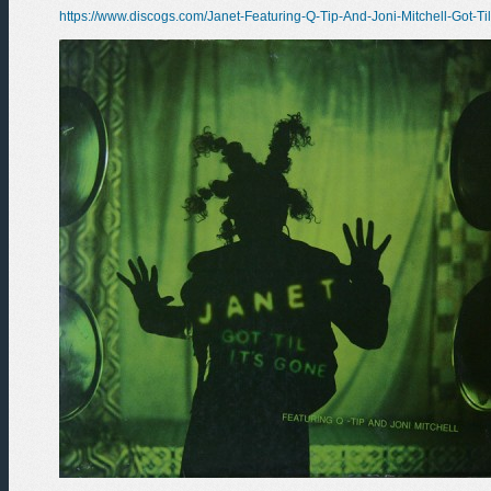
https://www.discogs.com/Janet-Featuring-Q-Tip-And-Joni-Mitchell-Got-Ti