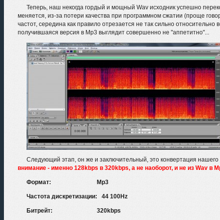
Теперь, наш некогда гордый и мощный Wav исходник успешно перек
меняется, из-за потери качества при программном сжатии (проще гово
частот, середина как правило отрезается не так сильно относительно ве
получившаяся версия в Mp3 выглядит совершенно не "аппетитно"...
Следующий этап, он же и заключительный, это конвертация нашего M
внимание - именно 128kbps в 320kbps, а не наоборот, и не из Wav в Mp
Формат: Mp3
Частота дискретизации: 44 100Hz
Битрейт: 320kbps