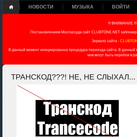
НОВОСТИ
МУЗЫКА
ВОЙТИ
!!! ВНИМАНИЕ !!!
Постановлением Мосгорсуда сайт CLUBTONE.NET заблокиро
Зеркало сайта -
CLUBTON
В данный момент инициированна процедура переезда сайта. В данный мо
чем могут быть перебои в р
ТРАНСКОД???! НЕ, НЕ СЛЫХАЛ...