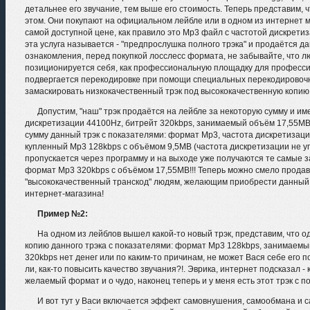
детальнее его звучание, тем выше его стоимость. Теперь представим, 
этом. Они покупают на официальном лейбле или в одном из интернет ма
самой доступной цене, как правило это Mp3 файл с частотой дискрети
эта услуга называется - "предпрослушка полного трэка" и продаётся д
ознакомления, перед покупкой лосслесс формата, не забывайте, что 
позиционируется себя, как профессиональную площадку для профессио
подвергается перекодировке при помощи специальных перекодировочны
замаскировать низкокачественный трэк под высококачественную копию
Допустим, "наш" трэк продаётся на лейбле за некоторую сумму и и
дискретизации 44100Hz, битрейт 320kbps, занимаемый объём 17,55MB.
сумму данный трэк с показателями: формат Mp3, частота дискретизац
купленный Mp3 128kbps с объёмом 9,5MB (частота дискретизации не уп
пропускается через программу и на выходе уже получаются те самые з
формат Mp3 320kbps с объёмом 17,55MB!!! Теперь можно смело продава
"высококачественный транскод" людям, желающим приобрести данный т
интернет-магазина!
Пример №2:
На одном из лейблов вышел какой-то новый трэк, представим, что о
копию данного трэка с показателями: формат Mp3 128kbps, занимаемый
320kbps нет денег или по каким-то причинам, не может Вася себе его по
ли, как-то повысить качество звучания?!. Эврика, интернет подсказал
желаемый формат и о чудо, наконец теперь и у меня есть этот трэк с п
И вот тут у Васи включается эффект самовнушения, самообмана и 