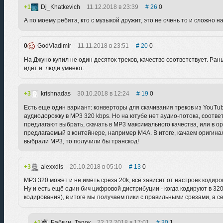
1
Dj_Khatkevich
11.12.2018 в 23:39
26
0
А по моему ребята, кто с музыкой дружит, это не очень то и сложно на
0
GodVladimir
11.11.2018 в 23:51
20
0
На Джуно купил не один десяток треков, качество соответствует. Ра
идёт и люди умнеют.
3
krishnadas
30.10.2018 в 12:24
19
0
Есть еще один вариант: конверторы для скачивания треков из YouTu
аудиодорожку в MP3 320 kbps. Но на ютубе нет аудио-потока, соот
предлагают выбрать, скачать в MP3 максимального качества, или в ор
предлагаемый в контейнере, например M4A. В итоге, качаем оригинал,
выбрали MP3, то получили бы транскод!
3
alexxdls
20.10.2018 в 05:10
13
0
MP3 320 может и не иметь среза 20k, всё зависит от настроек кодиро
Ну и есть ещё один бич цифровой дистрибуции - когда кодируют в 32
кодирования), в итоге мы получаем пики с правильными срезами, а с
1
Бабкин_Тапок
22.12.2018 в 17:01
30
1