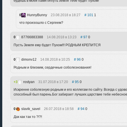
будешь в моей памяти!путь земля тебе будет пухом!
0
HunnyBunny
23.08.2018 в 18:27
101
1
что произошло с Сергеем?
0
87766883388
14.08.2018 в 13:23
97
0
Пусть Земля ему будет Пухом!!! РОДНЫМ КРЕПИТСЯ
0
dimonv12
14.08.2018 в 10:25
96
0
Родным и близким, сердечные соболезнования!
3
rostyan
31.07.2018 в 17:20
95
0
Искренне соболезную родным и его коллегам по сайту. Всегда с удо
способный был парень.Бог забирает лучших.царствие тебе небесно
0
slavik_savel
26.07.2018 в 18:58
94
0
Дак как так то ?!?!