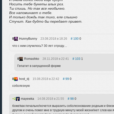
Носить тебе букеты алых роз.
Ты спишь. Но так все необычно.
Все напоминает о тебе.
И только дождь так тихо, еле слышно
Стучит. Как-будто бы передает привет.
0
HunnyBunny
23.08.2018 в 18:26
100
0
что с ним случилось? 30 лет отроду....
0
Romashko
28.11.2018 в 22:41
103
1
Гепатит в запущенной форме
0
host_dj
15.08.2018 в 22:42
99
0
соболезную
2
mayewka
14.08.2018 в 21:55
98
0
боже!как печально!хочется выразить соболезнование родным и бли
другом и очень помог мне в трудную минуту моей жизни!нет слов как 