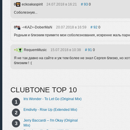
0
eckoakaspirit
24.07.2018 в 16:21
93
0
Соболезную...
0
-=KAZ=-DoberMaN
20.07.2018 в 16:59
92
0
Родным и близким примите мои соболезнования, искренне жаль парня
1
RequemMusic
15.07.2018 в 10:38
91
0
Я не так давно на сайте и уж тем более не знал Сергея близко, но 
близким ! :(
CLUBTONE TOP 10
Iris Wonder - To Let Go (Original Mix)
Emdivity - Rise Up (Extended Mix)
Jerry Baccardi – I'm Okay (Original
Mix)