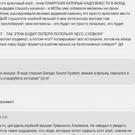
росто культовый клуб - этож ПАМЯТНИК КАТОРЫй НАДО ВНЕСТИ В ФОНД
продиджи слушать начинал - а MOSы уже собирали милионы на своих
лом, расскручивали великих диджеев! наконец это просто культовое место
ЖДЫЙ слушатель клубной музыки! А мне хотелосьбы всетаки там
 пролобируют свои интересы - это будит не просто печально, это будит
ЕГ - ТАК ЭТОЖ БУДИТ ПОТЕРЯ ПОТЕРЬ!!!!! ЧЕСС-СЛОВО!!!!"
ротил подвинут, а потом что!? позакрывают все остальное, потом на ибице
лые пары будут кружитса в ритме вальса на белоснежных пляжах!? ДА
це концов. Я ещё слушая Garage Sound System, вникая в музыку, окунался в
ь и вырубить историю" (с) я!
акрывают
8
0
 место, цитадель клубной музыки Туманного Альбиона. Не ожидал я увидеть
ется такое ощущение, что люди, которые хотят закрыть этот клуб, совсем не