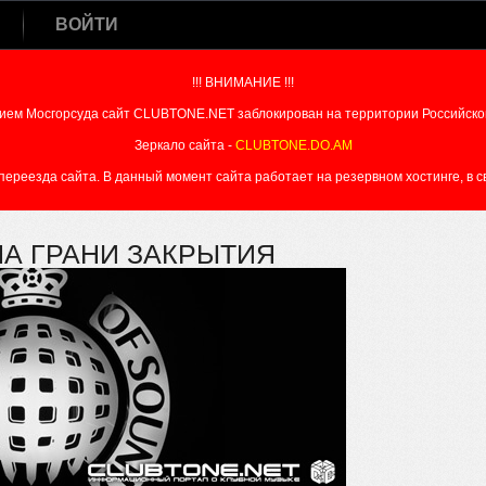
ВОЙТИ
!!! ВНИМАНИЕ !!!
ием Мосгорсуда сайт CLUBTONE.NET заблокирован на территории Российско
Зеркало сайта -
CLUBTONE.DO.AM
реезда сайта. В данный момент сайта работает на резервном хостинге, в свя
НА ГРАНИ ЗАКРЫТИЯ