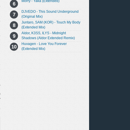
Morry - Yaka (Extended)
,
DJVEDO - This Sound Underground
(Original Mix)
,
Juntaro, SAM (KOR) - Touch My Body
(Extended Mix)
Aldor, K3SS, ILYS - Midnight
а
Shadows (Aldor Extended Remix)
о
Huvagen - Love You Forever
е
(Extended Mix)
и
о
о
,
в
у
0