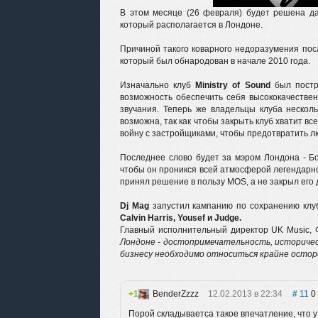
В этом месяце (26 февраля) будет решена да
который располагается в Лондоне.
Причиной такого коварного недоразумения посл
который был обнародован в начале 2010 года.
Изначально клуб
Ministry of Sound
был постро
возможность обеспечить себя высококачестве
звучания. Теперь же владельцы клуба нескол
возможна, так как чтобы закрыть клуб хватит вс
войну с застройщиками, чтобы предотвратить л
Последнее слово будет за мэром Лондона - Бо
чтобы он проникся всей атмосферой легендарног
принял решение в пользу MOS, а не закрыл его 
Dj Mag
запустил кампанию по сохранению клуб
Calvin Harris, Yousef и Judge.
Главный исполнительный директор UK Music, Ф
Лондоне - достопримечательность, историчес
бизнесу необходимо относиться крайне осто
1
BenderZzzz
12.02.2013 в 22:34
11
0
Порой складываетса такое впечатление, что