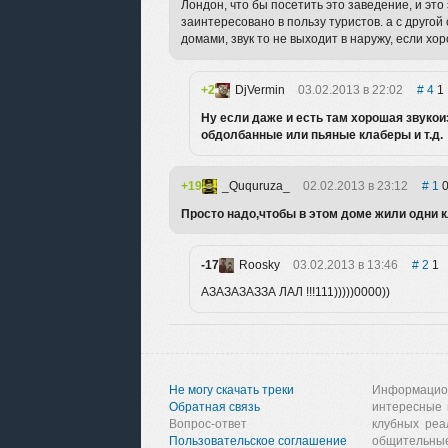
Лондон, что бы посетить это заведение, и эт
заинтересовано в пользу туристов. а с друго
домами, звук то не выходит в наружу, если хо
2
DjVermin
03.02.2013 в 22:02
4
1
Ну если даже и есть там хорошая звуко
обдолбанные или пьяные клаберы и т.д.
19
_Ququruza_
02.02.2013 в 23:12
1
Просто надо,чтобы в этом доме жили одни к
-17
Roosky
03.02.2013 в 13:46
2
1
АЗАЗАЗАЗЗА ЛАЛ !!!111)))))0000))
Не могу скачать треки
Информацио
Обратная связь
интересные 
Вопрос-ответ
клубных реа
Пользовательское соглашение
общительные