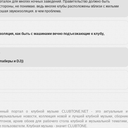
о эталон для многих ночных заведений. Правительство должно быть
й стороны, не понимаю. ведь многие клубы расположены вблизи с жилыми
рошая звукоизоляция. в чем проблема.
изоляция, как быть с машинами вечно подъезжающие к клубу,
0
лаберы и DJ))
нный портал о клубной музыке CLUBTONE.NET - это актуальные и
музыкальные новости, коллекция новой и лучшей клубной музыки, сборник
лтонов, архив обоев для рабочего стола клубной и музыкальной тематики,
 пользователи. Клубная музыка - значит CLUBTONE.