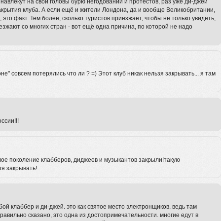
навлекут на свои головы бурю негодований и протестов, раз уже ди-джеи
рытия клуба. А если ещё и жители Лондона, да и вообще Великобритании,
 это факт. Тем более, сколько туристов приезжает, чтобы не только увидеть,
иезжают со многих стран - вот ещё одна причина, по которой не надо
е" совсем потерялись что ли ? =) Этот клуб никак нельзя закрывать... я там
ссии!!!
целое поколение клабберов, диджеев и музыкантов закрыли!такую
зя закрывать!
бой клаббер и ди-джей. это как святое место электронщиков. ведь там
правильно сказано, это одна из достопримечательности. многие едут в