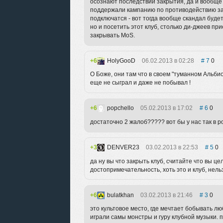
осознают последствий закрытия, да и вообще 
поддержали кампанию по противодействию зак
подключатся - вот тогда вообще скандал будет,
но и посетить этот клуб, столько ди-джеев пр
закрывать MoS.
6
HolyGooD
06.02.2013 в 02:28
7
0
О Боже, они там что в своем "туманном Альбион
еще не сыграл и даже не побывал !
6
popchello
05.02.2013 в 17:02
6
0
достаточно 2 жалоб????? вот бы у нас так в ро
3
DENVER23
03.02.2013 в 22:53
5
0
да ну вы что закрыть клуб, считайте что вы 
достопримечательность, хоть это и клуб, нель
6
bulatkhan
03.02.2013 в 21:46
3
0
это культовое место, где мечтает бобывать лю
играли самы монстры и гуру клубной музыки. 