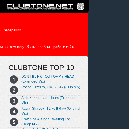
й Федерации.
зи с чем могут быть перебои в работе сайта.
CLUBTONE TOP 10
DONT BLINK - OUT OF MY HEAD
(Extended Mix)
Rocco Lazzaro, L!MF - Sex (Club Mix)
Amir Karim - Late Hours (Extended
Mix)
Kasia, ShaLev - I Like It Raw (Original
Mix)
Crazibiza & Kings - Waiting For
(Deep Mix)