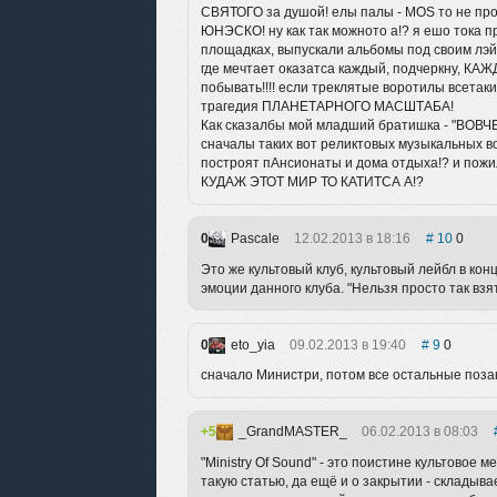
СВЯТОГО за душой! елы палы - MOS то не п
ЮНЭСКО! ну как так можното а!? я ешо тока 
площадках, выпускали альбомы под своим лэйб
где мечтает оказатса каждый, подчеркну, КА
побывать!!!! если треклятые воротилы всетаки
трагедия ПЛАНЕТАРНОГО МАСШТАБА!
Как сказалбы мой младший братишка - "ВОВЧ
сначалы таких вот реликтовых музыкальных во
построят пАнсионаты и дома отдыха!? и пожи
КУДАЖ ЭТОТ МИР ТО КАТИТСА А!?
0
Pascale
12.02.2013 в 18:16
10
0
Это же культовый клуб, культовый лейбл в кон
эмоции данного клуба. "Нельзя просто так взят
0
eto_yia
09.02.2013 в 19:40
9
0
сначало Министри, потом все остальные поз
5
_GrandMASTER_
06.02.2013 в 08:03
"Ministry Of Sound" - это поистине культовое
такую статью, да ещё и о закрытии - складыва