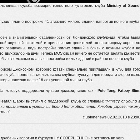
льнейшая судьба всемирно известного культового клуба
Ministry of Sound
ужил план о постройке 41 этажного жилого здания напротив ночного клуба
ен в значительной отдаленности от Лондонского клублэнда, чтобы был
нной звуковой системой и привлечения ценителей по-настоящему хорошег
ько озадачены, ведь постройка жилых зданий в близи с ночным клубом н
его двух жалоб на шум. Теперь MOS'овцам ничего не остается делать как вест
юбые возможные планы о постройки жилых зданий в районе ночного клуба.
рисом Джонсоном, которого кстати специально приглашали в клуб для тог
о клуба, понял, на сколько важна клубная культура для города и скорее всег
двери навсегда после 18 лет успешной жизни клуба.
а, которую поддержали лучшие диджеи, такие как -
Pete Tong, Fatboy Slim
еагал Шарки выступил с поддержкой клуба со словами: "
Ministry of Sound 
ки признанный и успешный бренд Великобритании. К любой угрозе таком
рожно
".
clubtonenews 02.02.2013 в 23:0
 у долбаных воротил и буржуев НУ СОВЕРШЕННО не остплось ни чего