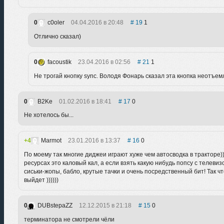
0
c0oler
04.04.2016 в 20:48
19
1
Отлично сказал)
0
facoustik
23.04.2016 в 02:56
21
1
Не трогай кнопку sync. Володя Фонарь сказал эта кнопка неотъем
0
B2Ke
01.02.2016 в 18:41
17
0
Не хотелось бы...
4
Marmot
23.01.2016 в 13:37
16
0
По моему так многие диджеи играют хуже чем автосводка в тракторе)))
ресурсах это каловый кал, а если взять какую нибудь попсу с телевизор
сиськи-жопы, бабло, крутые тачки и очень посредственный бит! Так чт
выйдет ))))))
0
DUBstepaZZ
12.12.2015 в 21:18
15
0
терминатора не смотрели чёли