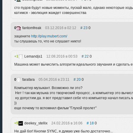
сто пудов будут новые моменты, пускай мало, однако некоторые ходы
катимся - эволюция жаждет совершенства
0
fantomfreak
03.12.2016 в 02:12
23
0
зацените
http://play.mubert.com/
ты слушаешь то, что не слушает никто!
1
Lemandjs1
12.08.2016 в 00:53
22
0
Машина может вычислить алгоритм идеального звучания и сделать ег
0
farafara
05.04.2016 в 23:11
20
0
Компьютер музыкант. Возможно ли это?
Нет ! так как музыка это творческий процесс , а компьютер это вычи
ну допустим да. я вот представил себе что компьютер начал писать муз
))
еще почему то вспомнил фильм "Глухой пролет"
5
deekey_stellix
24.02.2016 в 16:06
18
0
Не дай бог! Кнопки SYNC, я думаю уже было достаточно...