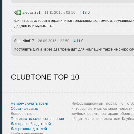
0
alegast891
11.11.2015 в 02:16
13
0
фигня весь алгоритм ограничится тональностью, темпом, звучанием и
диджея или музыканта.
0
Nimi17
26.09.2015 в 22:50
11
0
поставить дип и через два трека ддт, для компашки такое не скоро случ
CLUBTONE TOP 10
Не могу скачать треки
Информационный портал о клу
Обратная связь
интересные музыкальные новости,
Вопрос-ответ
клубных реалтонов, архив обоев д
Пользовательское соглашение
общительные пользователи. Клубна
Для правообладателей
Для рекламодателей
Мобильная версия