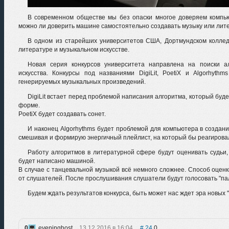
В современном обществе мы без опаски многое доверяем компью
можно ли доверить машине самостоятельно создавать музыку или лит
В одном из старейших университетов США, Дортмундском колле
литературе и музыкальном искусстве.
Новая серия конкурсов университета направлена на поиски ал
искусства. Конкурсы под названиями DigiLit, PoetiX и Algorhyt
генерируемых музыкальных произведений.
DigiLit встает перед проблемой написания алгоритма, который буд
форме.
PoetiX будет создавать сонет.
И наконец Algorhythms будет проблемой для компьютера в создан
смешивая и формирую энергичный плейлист, на который бы реагирова
Работу алгоритмов в литературной сфере будут оценивать судьи,
будет написано машиной.
В случае с танцевальной музыкой всё немного сложнее. Способ оценк
от слушателей. После прослушивания слушатели будут голосовать "па
Будем ждать результатов конкурса, быть может нас ждет эра новых "
0
eveninghost
13.12.2016 в 16:04
24
0