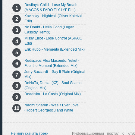
Destiny's Child - Lose My Breath
(MAGOS & FADO FLY LYF Edit)
Kavinsky - Nightcall (Oliver Koletzki
Edit)
No Doubt - Hella Good (Logan
Cassidy Remix)
Missy Elliot - Lose Control (ASKAIO
Edit)
Erik Hubo - Memento (Extended Mix)
Redspace, Alex Macondo, Yeke! -
Feel the Moment (Extended Mix)
Jerry Baccardi – Say It Plain (Original
Mix)
DeNaTa, Denza (KZ) - Soul Gitamo
(Original Mix)
Deadisko - La Costa (Original Mix)
Naomi Sharon - Was It Ever Love
(Robert Georgescu and White
Extended Remix)
Не могу скачать треки
Информационный портал о клу