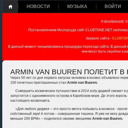
НОВОСТИ
МУЗЫКА
ВОЙТИ
!!! ВНИМАНИЕ !!!
Постановлением Мосгорсуда сайт CLUBTONE.NET заблокиро
Зеркало сайта -
CLUBTON
В данный момент инициированна процедура переезда сайта. В данный мо
чем могут быть перебои в р
ARMIN VAN BUUREN ПОЛЕТИТ В
Через 50 лет со дня первого запуска человека в космос объявлено пер
100 почетных приглашенных стал
Armin van Buuren.
Совершить космическое путешествие в
2014 году
диджей сможет в 
запустится с одноименного острова в Карибском море. До этого король
настоящего космонавта.
«Для любого диджея – это просто мечта побывать в космосе - пролет
собственный звук! А потом – совершенная тишина. Я уже не могу дожда
меньше 200 BPM» – поделился своими эмоциями
Armin van Buuren.