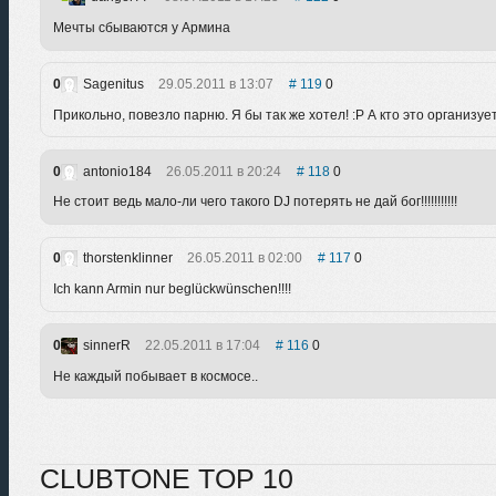
Мечты сбываются у Армина
0
Sagenitus
29.05.2011 в 13:07
119
0
Прикольно, повезло парню. Я бы так же хотел! :P А кто это организуе
0
antonio184
26.05.2011 в 20:24
118
0
Не стоит ведь мало-ли чего такого DJ потерять не дай бог!!!!!!!!!!!
0
thorstenklinner
26.05.2011 в 02:00
117
0
Ich kann Armin nur beglückwünschen!!!!
0
sinnerR
22.05.2011 в 17:04
116
0
Не каждый побывает в космосе..
CLUBTONE TOP 10