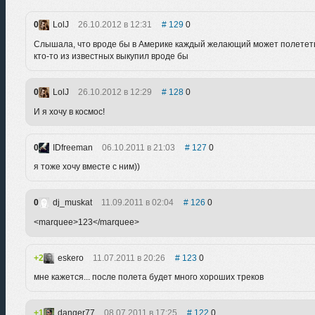
0
LolJ
26.10.2012 в 12:31
129
0
Слышала, что вроде бы в Америке каждый желающий может полететь 
кто-то из известных выкупил вроде бы
0
LolJ
26.10.2012 в 12:29
128
0
И я хочу в космос!
0
IDfreeman
06.10.2011 в 21:03
127
0
я тоже хочу вместе с ним))
0
dj_muskat
11.09.2011 в 02:04
126
0
<marquee>123</marquee>
2
eskero
11.07.2011 в 20:26
123
0
мне кажется... после полета будет много хороших треков
1
danger77
08.07.2011 в 17:25
122
0