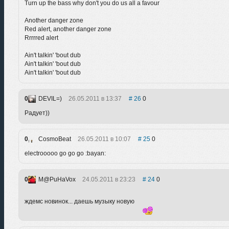
Turn up the bass why don't you do us all a favour
Another danger zone
Red alert, another danger zone
Rrrrred alert
Ain't talkin' 'bout dub
Ain't talkin' 'bout dub
Ain't talkin' 'bout dub
0
DEVIL=)
26.05.2011 в 13:37
26
0
Радует))
0
CosmoBeat
26.05.2011 в 10:07
25
0
electrooooo go go go :bayan:
0
M@PuHaVox
24.05.2011 в 23:23
24
0
ждемс новинок... даешь музыку новую