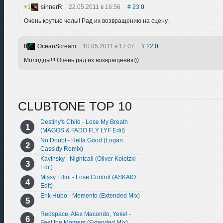
1
sinnerR
22.05.2011 в 16:56
23
0
Очень крутые челы! Рад их возвращению на сцену.
0
OceanScream
10.05.2011 в 17:07
22
0
Молодцы!!! Очень рад их возвращению))
CLUBTONE TOP 10
Destiny's Child - Lose My Breath
(MAGOS & FADO FLY LYF Edit)
No Doubt - Hella Good (Logan
Cassidy Remix)
Kavinsky - Nightcall (Oliver Koletzki
Edit)
Missy Elliot - Lose Control (ASKAIO
Edit)
Erik Hubo - Memento (Extended Mix)
Redspace, Alex Macondo, Yeke! -
Feel the Moment (Extended Mix)