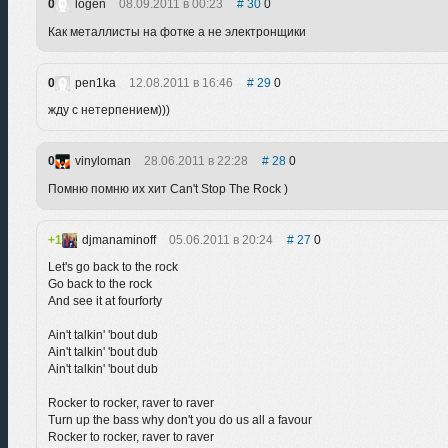
0
logen
08.09.2011 в 00:23
30
0
Как металлисты на фотке а не электронщики
0
pen1ka
12.08.2011 в 16:46
29
0
жду с нетерпением)))
0
vinyloman
28.06.2011 в 22:28
28
0
Помню помню их хит Can't Stop The Rock )
1
djmanaminoff
05.06.2011 в 20:24
27
0
Let's go back to the rock
Go back to the rock
And see it at fourforty
Ain't talkin' 'bout dub
Ain't talkin' 'bout dub
Ain't talkin' 'bout dub
Rocker to rocker, raver to raver
Turn up the bass why don't you do us all a favour
Rocker to rocker, raver to raver