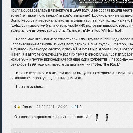
Группа образовалась в Ливерпуле в 1990 году. В ее состав вошли брать
вокал), а также Ноко (вокал/гитара/клавишные). Вдохновленные музыкой
Sonic Records и первоначально выпускали свои записи только на нем. По
"Lolita”, ставшего клубным хитом, Apollo 440 получили широкую извест
таких исполнителей, как U2, Лиз Фрэнсис, EMF и Pop Will Eat Itself.
Более масштабная известность пришла к группе в 1993 году после вы
использованием сэмпла из хита популярной в 70-е группы Emerson, Lak
в лучшую британскую десятку с песней "
Ain’t Talkin’ About Dub
”, в кот
Halen, а в августе следующего года их тема к кинофильму "Lost In Spac
конце 90-х к группе присоединяется еще один колоритный персонаж — М
сентябре 1999 года они вместе записывают хит "
Stop The Rock
”.
И вот спустя почти 8 лет с момента выпуска последнего альбома Dude
заканчивает работу над новым альбомом.
Превью альбома:
0
Rmust
27.09.2011 в 20:09
31
0
О папики возвращаются приятно слышать!!!!!