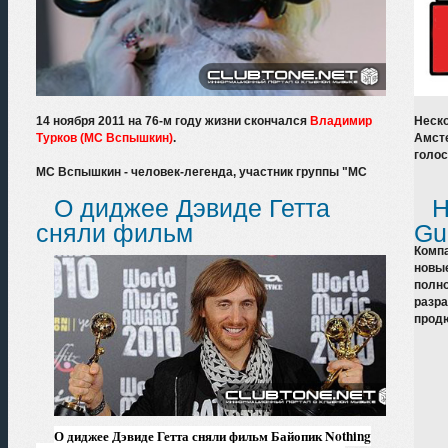
14 ноября 2011 на 76-м году жизни скончался
Владимир
Неск
Турков (МС Вспышкин)
.
Амст
голос
МС Вспышкин - человек-легенда, участник группы "MC
Вспышкин и Никифоровна", чьи хиты "Шишки", "Меня
О диджее Дэвиде Гетта
Н
прет", "Дискотэка", "Зенит, вперед!" знала и любила вся
страна.
сняли фильм
Gu
Компа
новые
полно
разра
продю
О диджее Дэвиде Гетта сняли фильм Байопик Nothing