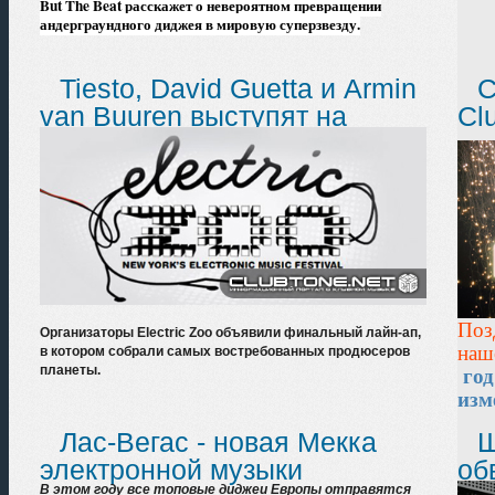
But The Beat расскажет о невероятном превращении
андерграундного диджея в мировую суперзвезду.
Tiesto, David Guetta и Armin
С
van Buuren выступят на
Cl
Electric Zoo
Поз
Организаторы Electric Zoo объявили финальный лайн-ап,
наш
в котором собрали самых востребованных продюсеров
планеты.
год
изм
дру
Лас-Вегас - новая Мекка
Ш
электронной музыки
об
В этом году все топовые диджеи Европы отправятся