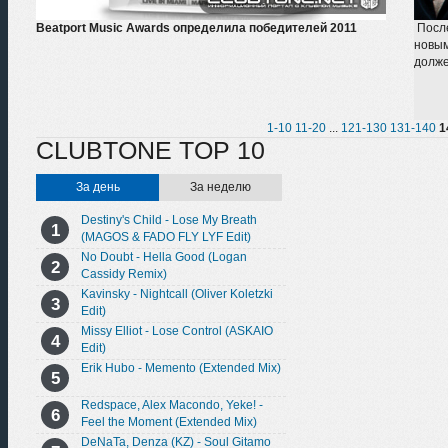
Beatport Music Awards определила победителей 2011
После
новым
долже
1-10
11-20
...
121-130
131-140
1
CLUBTONE TOP 10
За день
За неделю
Destiny's Child - Lose My Breath
(MAGOS & FADO FLY LYF Edit)
No Doubt - Hella Good (Logan
Cassidy Remix)
Kavinsky - Nightcall (Oliver Koletzki
Edit)
Missy Elliot - Lose Control (ASKAIO
Edit)
Erik Hubo - Memento (Extended Mix)
Redspace, Alex Macondo, Yeke! -
Feel the Moment (Extended Mix)
DeNaTa, Denza (KZ) - Soul Gitamo