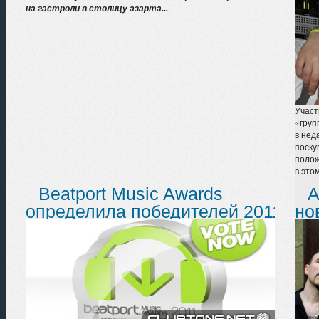
на гастроли в столицу азарта...
Участ
«груп
в нед
поску
полож
в это
Beatport Music Awards
A
определила победителей 2011
но