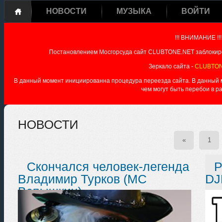
НОВОСТИ
МУЗЫКА
ВОЙТИ
!!! ВНИМАНИЕ !!!
Постановлением Мосгорсуда сайт CLUBTONE.NET заблокиро
Зеркало сайта -
CLUBTON
В данный момент инициированна процедура переезда сайта. В данный мо
чем могут быть перебои в р
НОВОСТИ
«
1
Скончался человек-легенда
Р
Владимир Турков (МС
DJ
Вспышкин)