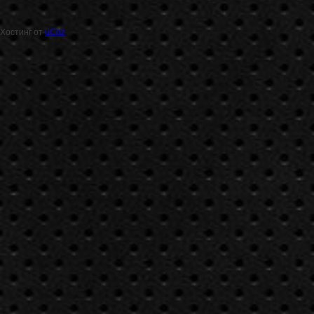
Хостинг от
uCoz