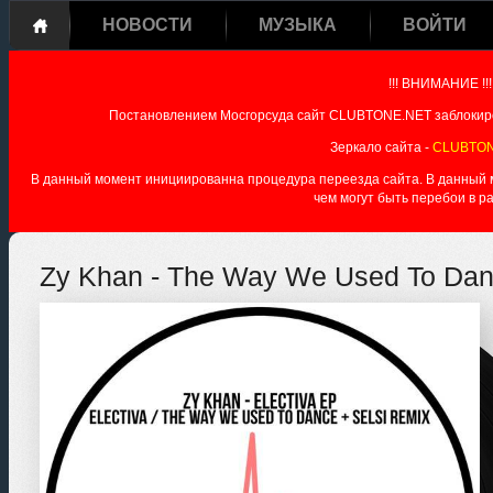
НОВОСТИ
МУЗЫКА
ВОЙТИ
!!! ВНИМАНИЕ !!!
Постановлением Мосгорсуда сайт CLUBTONE.NET заблокиро
Зеркало сайта -
CLUBTON
В данный момент инициированна процедура переезда сайта. В данный мо
чем могут быть перебои в р
Zy Khan - The Way We Used To Danc