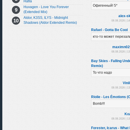
Hafla
Офигенный! 5*
Huvagen - Love You Forever
(Extended Mix)
alex-sk
Aldor, K3SS, ILYS - Midnight
08.08.2026 | 1
Shadows (Aldor Extended Remix)
Rafael - Gotta Be Cool
кто-то может перезал
maximn02
08.08.2026 | 1
Bay Skies - Falling Un
Remix)
То что надо
Vini
08.08.2026 | 1
Riolie - Les Émotions (O
Bomb!!!
Ko
08.08.2026 | 1
Forester, Icarus - What I