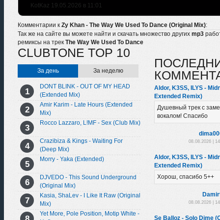
KotKaz 19.05.2026 в 11:01
Комментарии к
Zy Khan - The Way We Used To Dance (Original Mix)
:
Так же на сайте вы можете найти и скачать множество других
mp3
рабо
ремиксы на трек
The Way We Used To Dance
CLUBTONE TOP 10
ПОСЛЕДН
За день
За неделю
КОММЕНТ
DONT BLINK - OUT OF MY HEAD
Aldor, K3SS, ILYS - Mid
(Extended Mix)
Extended Remix)
Amir Karim - Late Hours (Extended
Душевный трек с зам
Mix)
вокалом! Спасибо
Rocco Lazzaro, L!MF - Sex (Club Mix)
dima00
Crazibiza & Kings - Waiting For
08.08.2026 | 1
(Deep Mix)
Aldor, K3SS, ILYS - Mid
Morry - Yaka (Extended)
Extended Remix)
Хорош, спасибо 5++
DJVEDO - This Sound Underground
(Original Mix)
Damir
Kasia, ShaLev - I Like It Raw (Original
08.08.2026 | 1
Mix)
Yet More, Pole Position, Motip White -
Se Balloz - Solo Dime (O