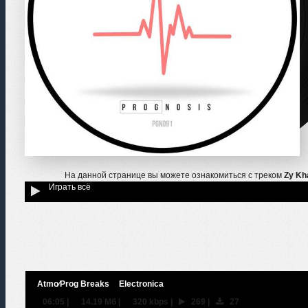
На данной странице вы можете ознакомиться с треком
Zy Kh
Играть всё
Atmo⁄Prog Breaks
Electronica
06:05
|
14.19 Мб
|
320 kbps
|
269
|
27