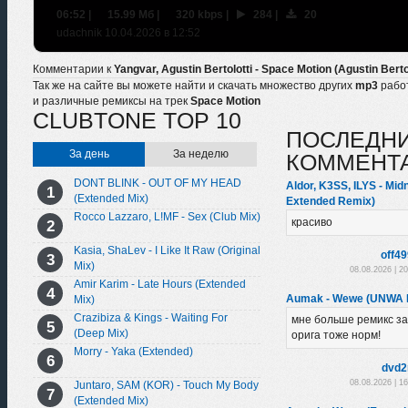
06:52
|
15.99 Мб
|
320 kbps
|
284
|
20
udachnik 10.04.2026 в 12:52
Комментарии к
Yangvar, Agustin Bertolotti - Space Motion (Agustin Bertol
Так же на сайте вы можете найти и скачать множество других
mp3
рабо
и различные ремиксы на трек
Space Motion
CLUBTONE TOP 10
ПОСЛЕДН
За день
За неделю
КОММЕНТ
DONT BLINK - OUT OF MY HEAD
Aldor, K3SS, ILYS - Mid
(Extended Mix)
Extended Remix)
Rocco Lazzaro, L!MF - Sex (Club Mix)
красиво
Kasia, ShaLev - I Like It Raw (Original
off4
Mix)
08.08.2026 | 2
Amir Karim - Late Hours (Extended
Aumak - Wewe (UNWA 
Mix)
Crazibiza & Kings - Waiting For
мне больше ремикс з
(Deep Mix)
орига тоже норм!
Morry - Yaka (Extended)
dvd2
08.08.2026 | 1
Juntaro, SAM (KOR) - Touch My Body
(Extended Mix)