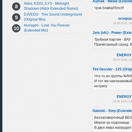
Aumak - Wewe (Extend
Aldor, K3SS, ILYS - Midnight
трэк бомба!!!спс!!!
Shadows (Aldor Extended Remix)
DJVEDO - This Sound Underground
octopus
(Original Mix)
08.08.2026 | 1
Huvagen - Love You Forever
(Extended Mix)
Jats (ofc) - Power (Ext
Трубная партия - ВАУ
Причёсанный саунд. К
ENERGY
08.08.2026 | 1
Tini Gessler - 125 (Orig
Что то из группы КИН
И тот же наезнакомый
интригу
ENERGY
08.08.2026 | 1
Galoski - Step (Extende
Беззаговорочный BE
Мерси за подгонище.
В двух ямах напрудил 