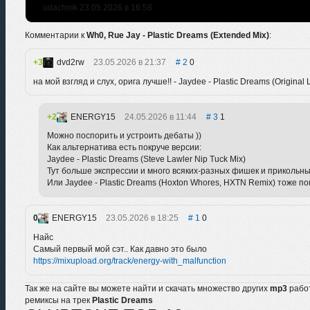
udachnik 23.05.2026 в 16:58
Комментарии к
Wh0, Rue Jay - Plastic Dreams (Extended Mix)
:
3
dvd2rw
23.05.2026 в 21:37
2
0
на мой взгляд и слух, орига лучше!! - Jaydee - Plastic Dreams (Original 
2
ENERGY15
24.05.2026 в 11:44
3
1
Можно поспорить и устроить дебаты ))
Как альтернатива есть покруче версии:
Jaydee - Plastic Dreams (Steve Lawler Nip Tuck Mix)
Тут больше экспрессии и много всяких-разных фишек и прикольн
Или Jaydee - Plastic Dreams (Hoxton Whores, HXTN Remix) тоже п
0
ENERGY15
23.05.2026 в 18:25
1
0
Найс
Самый первый мой сэт.. Как давно это было
https://mixupload.org/track/energy-with_malfunction
Так же на сайте вы можете найти и скачать множество других
mp3
рабо
ремиксы на трек
Plastic Dreams