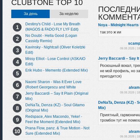
CLUBTONE TOP 10
ПОСЛЕДН
За день
За неделю
КОММЕНТ
Destiny's Child - Lose My Breath
Noya - Midnight Hearts 
(MAGOS & FADO FLY LYF Edit)
так это ж ии
No Doubt - Hella Good (Logan
Cassidy Remix)
scamp
Kavinsky - Nightcall (Oliver Koletzki
09.08.2026 | 1
Edit)
Jerry Baccardi – Say It 
Missy Elliot - Lose Control (ASKAIO
Edit)
Роскошный вокал, трек
Erik Hubo - Memento (Extended Mix)
не мой профиль, но з
пригодится)
Naomi Sharon - Was It Ever Love
(Robert Georgescu and White
alvam
Extended Remix)
09.08.2026 | 1
Jerry Baccardi – Say It Plain (Original
Mix)
DeNaTa, Denza (KZ) - So
DeNaTa, Denza (KZ) - Soul Gitamo
Mix)
(Original Mix)
Приятный, гармоничн
Redspace, Alex Macondo, Yeke! -
тромбон тут не помеха
Feel the Moment (Extended Mix)
Prana Flow, panz. & True Motion - Not
alvam
Sure (Extended Mix)
09.08.2026 | 1