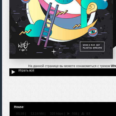
На данной странице вы можете ознакомиться с треком
Wh0
Играть всё
House
05:38
|
13.14 Мб
|
320 kbps
|
508
|
63