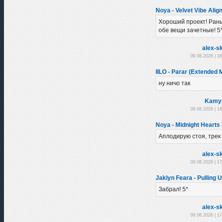
Noya - Velvet Vibe Alig
Хороший проект! Ран
обе вещи зачетные! 5
alex-sk
09.08.2026 | 1
IILO - Parar (Extended 
ну ничо так
Kamy
09.08.2026 | 1
Noya - Midnight Hearts 
Аплодирую стоя, трек 
alex-sk
09.08.2026 | 1
Jaklyn Feara - Pulling U
Забрал! 5*
alex-sk
09.08.2026 | 1