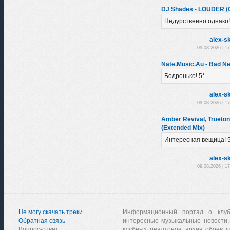
DJ Shades - LOUDER (Or
Недурственно однако!
alex-sk
09.08.2026 | 1
Nate.Music.Au - Bad N
Бодренько! 5*
alex-sk
09.08.2026 | 1
Amber Revival, Trueton
(Extended Mix)
Интересная вещица! 
alex-sk
09.08.2026 | 1
Не могу скачать треки
Информационный портал о клу
Обратная связь
интересные музыкальные новости,
Вопрос-ответ
клубных реалтонов, архив обоев д