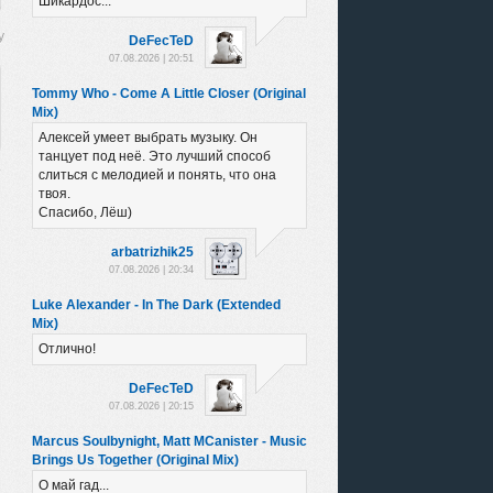
Шикардос...
DeFecTeD
07.08.2026 | 20:51
Tommy Who - Come A Little Closer (Original
Mix)
Алексей умеет выбрать музыку. Он
танцует под неё. Это лучший способ
слиться с мелодией и понять, что она
ы
твоя.
Спасибо, Лёш)
arbatrizhik25
07.08.2026 | 20:34
Luke Alexander - In The Dark (Extended
Mix)
Отлично!
DeFecTeD
07.08.2026 | 20:15
Marcus Soulbynight, Matt MCanister - Music
Brings Us Together (Original Mix)
О май гад...