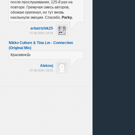
после прослушивания, 125-й раз на
повторе. Гремучая смесь авторов,
обожаю оригинал, но тут вновь
нахлынули эмоции. Спасибо,
Parky.
arbatrizhik25
07.08.2026 | 18:24
Nikko Culture & Tina Lm - Connection
(Original Mix)
Красивое👍
Аleksej
07.08.2026 | 18:01