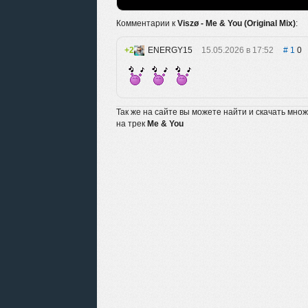
Комментарии к
Viszø - Me & You (Original Mix)
:
2
ENERGY15
15.05.2026 в 17:52
1
0
Так же на сайте вы можете найти и скачать мно
на трек
Me & You