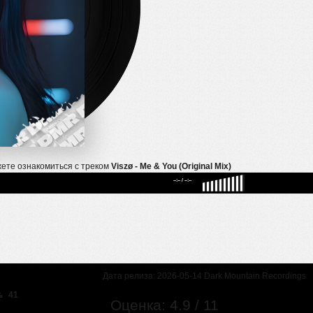
ете ознакомиться с треком
Viszø - Me & You (Original Mix)
--:--
/
--:--
Дата релиза: 2026-05-14 Dark Mountain Recordings
41
Оценка: 4.9 / 11