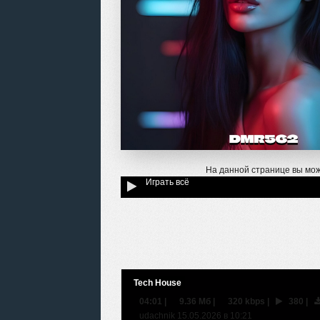
На данной странице вы мож
Играть всё
Tech House
04:01
|
9.36 Мб
|
320 kbps
|
380
|
udachnik 15.05.2026 в 10:21