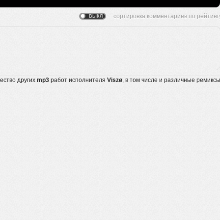
жество других
mp3
работ исполнителя
Viszø
, в том числе и различные ремикс