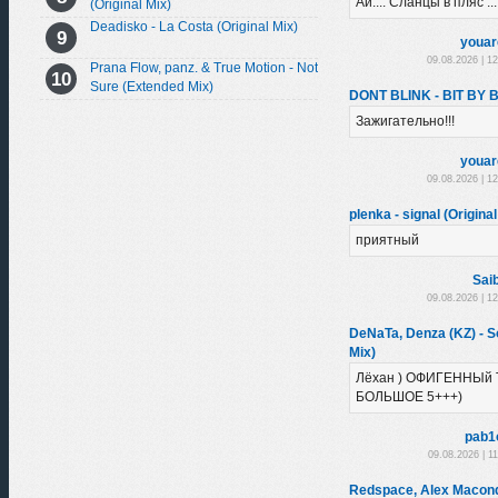
Ай.... Сланцы в пляс ...
(Original Mix)
Deadisko - La Costa (Original Mix)
youar
09.08.2026 | 1
Prana Flow, panz. & True Motion - Not
Sure (Extended Mix)
DONT BLINK - BIT BY B
Зажигательно!!!
youar
09.08.2026 | 1
plenka - signal (Original
приятный
Sai
09.08.2026 | 1
DeNaTa, Denza (KZ) - So
Mix)
Лёхан ) ОФИГЕННЫй 
БОЛЬШОЕ 5+++)
pab1
09.08.2026 | 1
Redspace, Alex Macondo