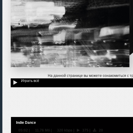
На данной странице вы можете ознакомиться с 
Играть всё
Indie Dance
05:02
|
11.76 Мб
|
320 kbps
|
375
|
20