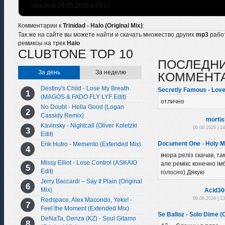
udachnik 28.05.2026 в 03:17
Комментарии к
Trinidad - Halo (Original Mix)
:
Так же на сайте вы можете найти и скачать множество других
mp3
рабо
ремиксы на трек
Halo
CLUBTONE TOP 10
ПОСЛЕДН
За день
За неделю
КОММЕНТ
Destiny's Child - Lose My Breath
Secretly Famous - Love
(MAGOS & FADO FLY LYF Edit)
отлично
No Doubt - Hella Good (Logan
Cassidy Remix)
morti
Kavinsky - Nightcall (Oliver Koletzki
09.08.2026 | 1
Edit)
Document One - Holy Mo
Erik Hubo - Memento (Extended Mix)
вчора реліз скачав, там
Missy Elliot - Lose Control (ASKAIO
але ремікс конечно імба
Edit)
голосно) Дякую
Jerry Baccardi – Say It Plain (Original
Mix)
Acid30
09.08.2026 | 1
Redspace, Alex Macondo, Yeke! -
Feel the Moment (Extended Mix)
Se Balloz - Solo Dime (O
DeNaTa, Denza (KZ) - Soul Gitamo