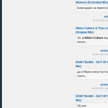
Moment (Extended Mix)
Благодарю за приятн
ro
09.08.2026 | 1
Nikko Culture & Tina L
(Original Mix)
Эх,
а Nikko Culture
ве
писал...
erem
09.08.2026 | 0
DONT BLINK - OUT OF
Mix)
да и Марк слезу пустил
таить...
erem
09.08.2026 | 0
DONT BLINK - OUT OF
Mix)
Oh yes