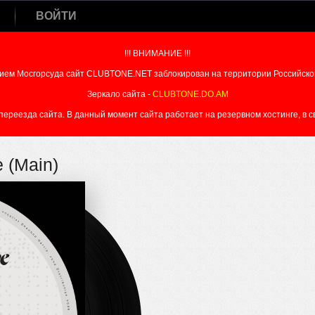
ВОЙТИ
!!! ВНИМАНИЕ !!!
ием Мосгорсуда сайт CLUBTONE.NET заблокирован на территории Российско
Зеркало сайта -
CLUBTONE.DO.AM
реезда сайта. В данный момент сайта работает на резервном хостинге, в свя
e (Main)