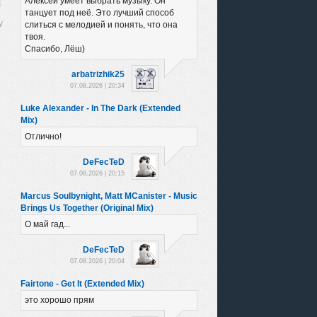
Алексей умеет выбрать музыку. Он
танцует под неё. Это лучший способ
слиться с мелодией и понять, что она
твоя.
Спасибо, Лёш)
arbatrizhik25
07.08.2026 | 20:34
Luke Alexander - In The Dark (Extended
Mix)
Отлично!
DeFecTeD
07.08.2026 | 20:15
Marcus Soulbynight, Matt MCanister - Music
Brings Us Together (Original Mix)
О май гад...
DeFecTeD
07.08.2026 | 20:04
Fairtone - Get It (Extended Mix)
это хорошо прям