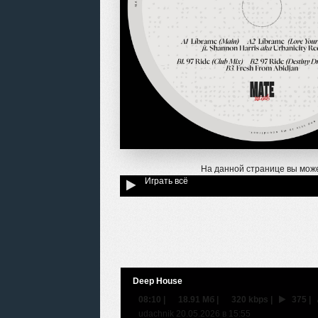
На данной странице вы мож
Играть всё
Deep House
08:10
|
18.91 Мб
|
320 kbps
|
375
|
udachnik 20.05.2026 в 15:55