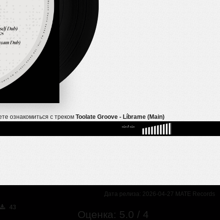
ете ознакомиться с треком
Toolate Groove - Líbrame (Main)
--:--
/
--:--
Дата релиза: 2026-04-27 MATE Records
43
Оценка: 5.0 / 4