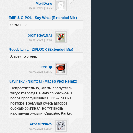
VladDone
07.08.2026 | 19:42
EdiP & G-POL - Say What (Extended Mix)
очуменно
prometey1973
07.08.2026 | 18:54
Roddy Lima - ZIPLOCK (Extended Mix)
А трек то огонь.
rex_gt
07.08.2026 | 18:39
Kavinsky - Nightcall (Maceo Plex Remix)
Непростительно, как мы пропустили
такую красоту! Не могу собрать себя
после прослушивания, 125-й раз на
повторе. Гремучая смесь авторов,
обожаю оригинал, но тут вновь
нахлынули эмоции. Спасибо,
Parky.
arbatrizhik25
07.08.2026 | 18:24