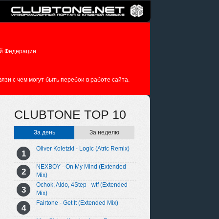
й Федерации.
зи с чем могут быть перебои в работе сайта.
CLUBTONE TOP 10
За день
За неделю
Oliver Koletzki - Logic (Atric Remix)
NEXBOY - On My Mind (Extended
Mix)
Ochok, Aldo, 4Step - wtf (Extended
Mix)
Fairtone - Get It (Extended Mix)