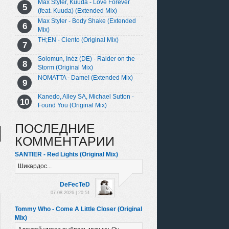
Max Styler, Kuuda - Love Forever
(feat. Kuuda) (Extended Mix)
Max Styler - Body Shake (Extended
Mix)
TH;EN - Ciento (Original Mix)
Solomun, Inéz (DE) - Raider on the
Storm (Original Mix)
NOMATTA - Dame! (Extended Mix)
Kanedo, Alley SA, Michael Sutton -
Found You (Original Mix)
ПОСЛЕДНИЕ
КОММЕНТАРИИ
SANTIER - Red Lights (Original Mix)
Шикардос...
DeFecTeD
07.08.2026 | 20:51
Tommy Who - Come A Little Closer (Original
Mix)