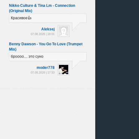
Nikko Culture & Tina Lm - Connection
(Original Mix)
Красивое👍
Аleksej
07.08.2026 | 18:01
Benny Dawson - You Go To Love (Trumpet
Mix)
броооо.... это суно
moder778
07.08.2026 | 17:53