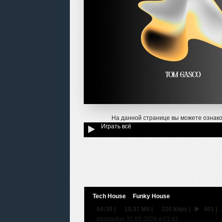
На данной странице вы можете ознак
Играть всё
Tech House
Funky House
04:30
|
10.37 Мб
|
320 kbps
|
401
|
davdavfun 31.05.2026 в 01:42