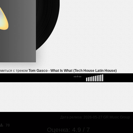
омиться с треком
Tom Gasco - What Is What (Tech House Latin House)
--:--
/
--:--
Дата релиза: 2026-05-27 GR Music Group
70
Оценка: 4.9 / 7