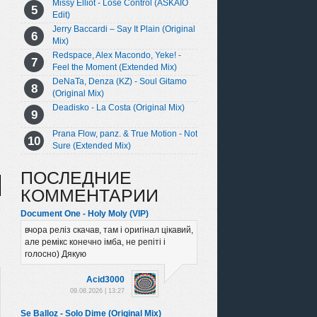
Missy Elliot - Lose Control (ASKAIO
Edit)
Jerry Baccardi – Say It Plain (Original
Mix)
Redspace, Alex Macondo, Yeke! -
Feel the Moment (Extended Mix)
DeNaTa, Denza (KZ) - Soul Gitamo
(Original Mix)
Deadisko - La Costa (Original Mix)
Prana Flow, panz. & True Motion - Not
Sure (Extended Mix)
ПОСЛЕДНИЕ
КОММЕНТАРИИ
Document One - Holy Moly (VIP)
вчора реліз скачав, там і оригінал цікавий,
але ремікс конечно імба, не репіті і
голосно) Дякую
Acid3000
09.08.2026 | 13:27
Se Balloz - Solo Dime (Original Mix)