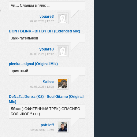
Ай.... Сланцы в пляс ...
youare3
09.08.2026 | 12:47
DONT BLINK - BIT BY BIT (Extended Mix)
Зажигательно!!!
youare3
09.08.2026 | 12:42
plenka - signal (Original Mix)
приятный
Saibot
09.08.2026 | 12:28
DeNaTa, Denza (KZ) - Soul Gitamo (Original
Mix)
Лёхан ) ОФИГЕННЫй ТРЕК ) СПАСИБО
БОЛЬШОЕ 5+++)
pab1off
09.08.2026 | 11:59