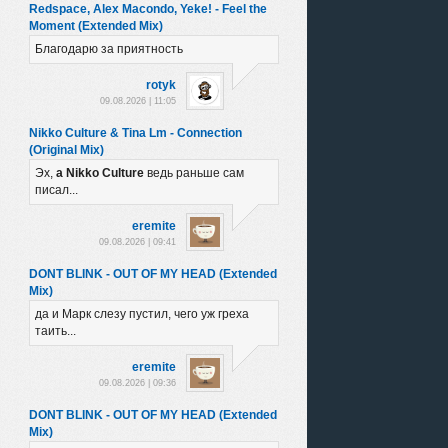
Redspace, Alex Macondo, Yeke! - Feel the
Moment (Extended Mix)
Благодарю за приятность
rotyk
09.08.2026 | 11:05
Nikko Culture & Tina Lm - Connection
(Original Mix)
Эх,
а Nikko Culture
ведь раньше сам
писал...
eremite
09.08.2026 | 09:41
DONT BLINK - OUT OF MY HEAD (Extended
Mix)
да и Марк слезу пустил, чего уж греха
таить...
eremite
09.08.2026 | 09:36
DONT BLINK - OUT OF MY HEAD (Extended
Mix)