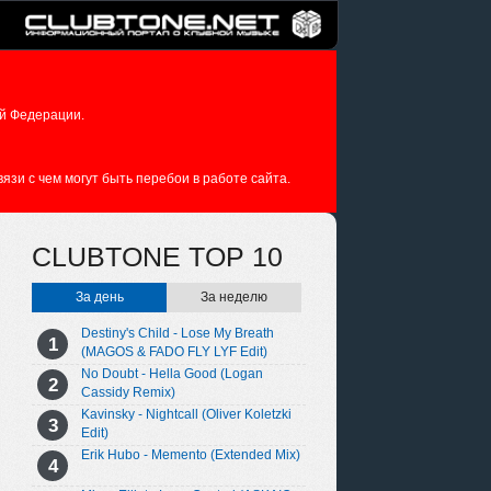
й Федерации.
зи с чем могут быть перебои в работе сайта.
CLUBTONE TOP 10
За день
За неделю
Destiny's Child - Lose My Breath
(MAGOS & FADO FLY LYF Edit)
No Doubt - Hella Good (Logan
Cassidy Remix)
Kavinsky - Nightcall (Oliver Koletzki
Edit)
Erik Hubo - Memento (Extended Mix)