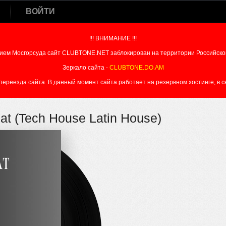
ВОЙТИ
!!! ВНИМАНИЕ !!!
ием Мосгорсуда сайт CLUBTONE.NET заблокирован на территории Российско
Зеркало сайта -
CLUBTONE.DO.AM
реезда сайта. В данный момент сайта работает на резервном хостинге, в свя
at (Tech House Latin House)