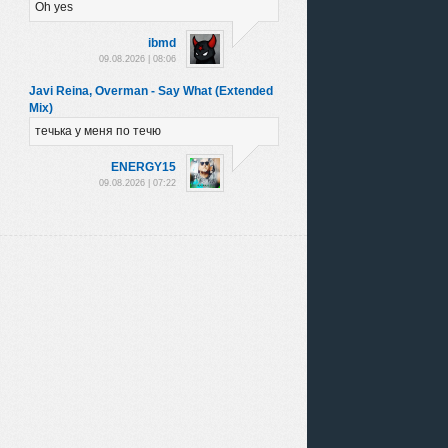
Oh yes
ibmd
09.08.2026 | 08:06
Javi Reina, Overman - Say What (Extended
Mix)
течька у меня по течю
ENЕRGY15
09.08.2026 | 07:22