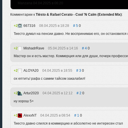
Manzana 04.04.2025 в 06:20
Комментарии к
Tiësto & Rafael Cerato - Cool 'N Calm (Extended Mix)
:
2
667316
08.04.2025 в 18:28
5
0
Тиесто думал на пенсии давно. Не воспринимаю его, он остановился 
2
MishadrRave
05.04.2025 в 14:16
4
0
Мастер он и есть мастер. Коммерция или для души, почерк професси
2
ALOYA20
04.04.2025 в 18:55
3
0
ох ептить! рафа с самим тайсом закалабил!
2
Artur2020
04.04.2025 в 12:12
2
0
ну хорош 5+
1
AlexxNT
04.04.2025 в 08:54
1
0
Тиесто давно слился в коммерцию и абсолютно не интересен стал