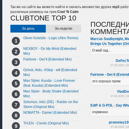
Так же на сайте вы можете найти и скачать множество других
mp3
рабо
различные ремиксы на трек
Cool 'N Calm
CLUBTONE TOP 10
ПОСЛЕДН
За день
За неделю
КОММЕНТ
Oliver Koletzki - Logic (Atric Remix)
Marcus Soulbynight, Ma
Brings Us Together (Ori
NEXBOY - On My Mind (Extended
О май гад...
Mix)
Fairtone - Get It (Extended Mix)
DeFecT
07.08.2026 | 2
Ochok, Aldo, 4Step - wtf (Extended
Fairtone - Get It (Exten
Mix)
Max Styler, Kuuda - Love Forever
это хорошо прям
(feat. Kuuda) (Extended Mix)
Max Styler - Body Shake (Extended
VladDo
Mix)
07.08.2026 | 1
Solomun, Inéz (DE) - Raider on the
EdiP & G-POL - Say Wha
Storm (Original Mix)
очуменно
NOMATTA - Dame! (Extended Mix)
prometey19
TH;EN - Ciento (Original Mix)
07.08.2026 | 1