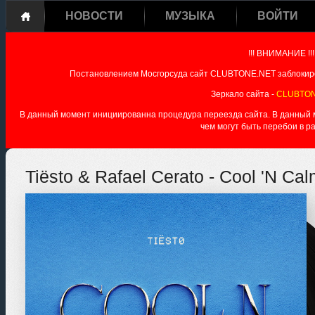
НОВОСТИ
МУЗЫКА
ВОЙТИ
!!! ВНИМАНИЕ !!!
Постановлением Мосгорсуда сайт CLUBTONE.NET заблокиро
Зеркало сайта -
CLUBTON
В данный момент инициированна процедура переезда сайта. В данный мо
чем могут быть перебои в р
Tiësto & Rafael Cerato - Cool 'N Ca