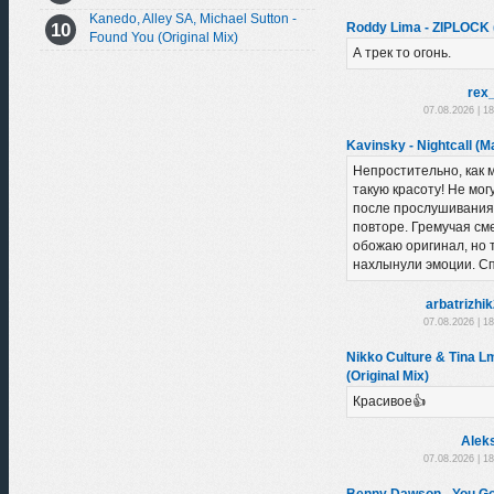
Kanedo, Alley SA, Michael Sutton -
Roddy Lima - ZIPLOCK 
Found You (Original Mix)
А трек то огонь.
rex
07.08.2026 | 1
Kavinsky - Nightcall (
Непростительно, как 
такую красоту! Не мог
после прослушивания,
повторе. Гремучая сме
обожаю оригинал, но 
нахлынули эмоции. С
arbatrizhi
07.08.2026 | 1
Nikko Culture & Tina L
(Original Mix)
Красивое👍
Аlek
07.08.2026 | 1
Benny Dawson - You Go