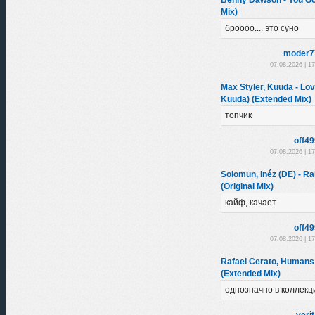
Mix)
броооо.... это суно
moder7
07.08.2026 | 1
Max Styler, Kuuda - Lov
Kuuda) (Extended Mix)
топчик
off4
07.08.2026 | 1
Solomun, Inéz (DE) - Ra
(Original Mix)
кайф, качает
off4
07.08.2026 | 1
Rafael Cerato, Humans 
(Extended Mix)
однозначно в коллек
veri