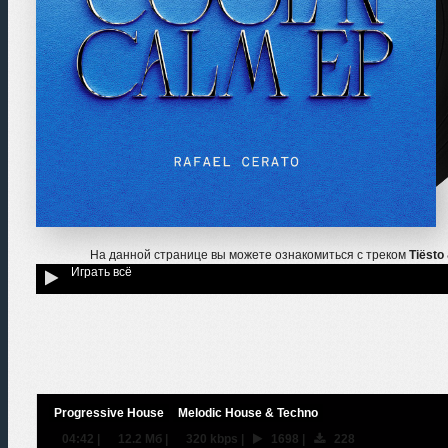
На данной странице вы можете ознакомиться с треком
Tiësto
Играть всё
Progressive House
Melodic House & Techno
04:42
|
12.2 Мб
|
320 kbps
|
1698
|
228