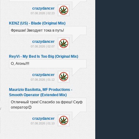
crazydancer
07.08.2026 | 02:23
KENZ (US) - Blade (Original Mix)
Фрешак! Звездует тока в путь!
crazydancer
07.08.2026 | 02:07
ReyVi - My Bed Is Too Big (Original Mix)
О, Агонь!!!!
crazydancer
07.08.2026 | 01:12
Maurizio Basilotta, MF Productions -
Smooth Operator (Extended Mix)
Отличный трек! Спасибо за фреш! Скуф
оператор😊
crazydancer
07.08.2026 | 01:10