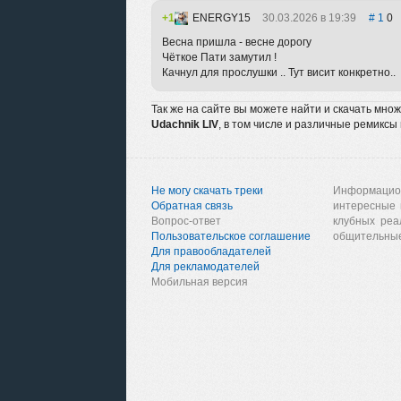
1
ENERGY15
30.03.2026 в 19:39
1
0
Весна пришла - весне дорогу
Чёткое Пати замутил !
Качнул для прослушки .. Тут висит конкретно..
Так же на сайте вы можете найти и скачать мно
Udachnik LIV
, в том числе и различные ремиксы
Не могу скачать треки
Информацио
Обратная связь
интересные 
Вопрос-ответ
клубных реа
Пользовательское соглашение
общительные
Для правообладателей
Для рекламодателей
Мобильная версия