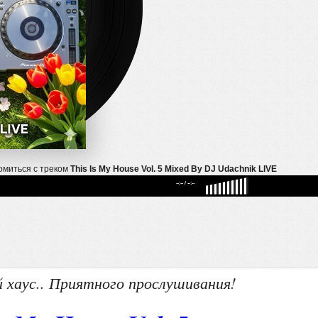
омиться с треком
This Is My House Vol. 5 Mixed By DJ Udachnik LIVE
--:--
/
--:--
й хаус.. Приятного прослушивания!