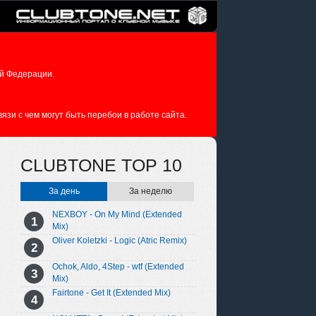
й Федерации.
зи с чем могут быть перебои в работе сайта.
CLUBTONE TOP 10
За день
За неделю
NEXBOY - On My Mind (Extended
Mix)
Oliver Koletzki - Logic (Atric Remix)
Ochok, Aldo, 4Step - wtf (Extended
Mix)
Fairtone - Get It (Extended Mix)