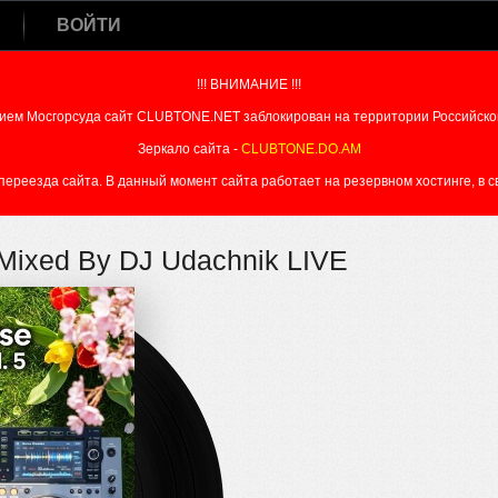
ВОЙТИ
!!! ВНИМАНИЕ !!!
ием Мосгорсуда сайт CLUBTONE.NET заблокирован на территории Российско
Зеркало сайта -
CLUBTONE.DO.AM
реезда сайта. В данный момент сайта работает на резервном хостинге, в свя
 Mixed By DJ Udachnik LIVE