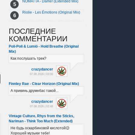
NOMATTA - Dame! (Extended Mix)
Riolie - Les Émotions (Original Mix)
ПОСЛЕДНИЕ
КОММЕНТАРИИ
Poli-Poli & Lumiö - Hold Breathe (Original
Mix)
Как послушать трек?
crazydancer
07.08.2026 | 03:00
Finnley Rae - Clear Horizon (Original Mix)
А прикинь друмнбас такой...
crazydancer
07.08.2026 | 02:48
Vintage Culture, Rhys from the Sticks,
Nariman - Think Too Much (Extended)
Не будь оскарбиновой кислотой😉
Хорошей музыки тебе!