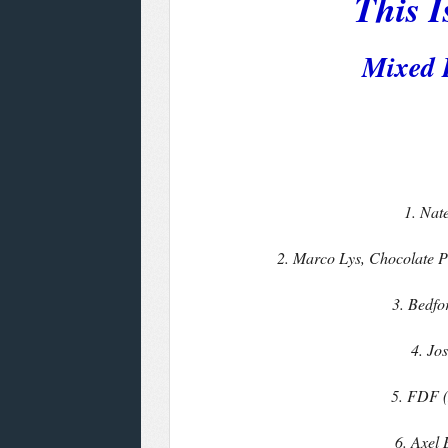
This I
Mixed 
1. Nat
2. Marco Lys, Chocolate P
3. Bedfo
4. Jo
5. FDF (
6. Axel