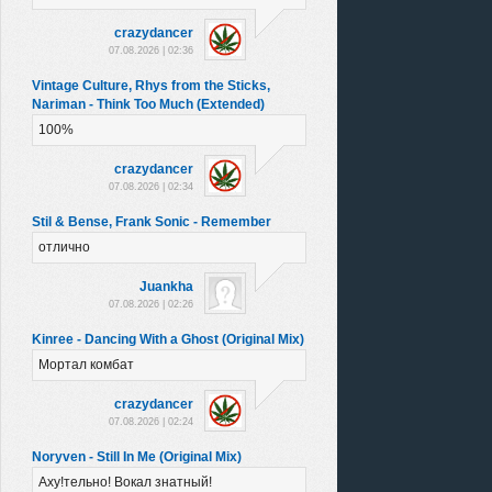
crazydancer
07.08.2026 | 02:36
Vintage Culture, Rhys from the Sticks,
Nariman - Think Too Much (Extended)
100%
crazydancer
07.08.2026 | 02:34
Stil & Bense, Frank Sonic - Remember
отлично
Juankha
07.08.2026 | 02:26
Kinree - Dancing With a Ghost (Original Mix)
Мортал комбат
crazydancer
07.08.2026 | 02:24
Noryven - Still In Me (Original Mix)
Аху!тельно! Вокал знатный!