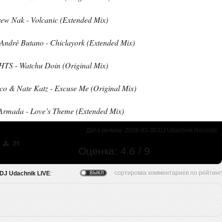
rew Nak - Volcanic (Extended Mix)
 Andrè Butano - Chiclayork (Extended Mix)
HTS - Watchu Doin (Original Mix)
co & Nate Katz - Excuse Me (Original Mix)
Armada - Love’s Theme (Extended Mix)
Дата релиза: 2026-03-30 DJ Udachnik Records
25
Оценка: 4.6 / 9
y DJ Udachnik LIVE
: