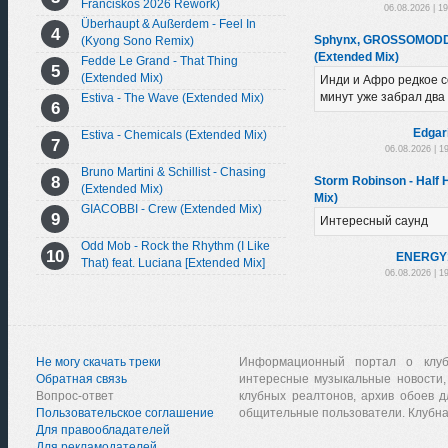
Franciskos 2026 Rework)
06.08.2026 | 1
Überhaupt & Außerdem - Feel In
Sphynx, GROSSOMODDO
(Kyong Sono Remix)
(Extended Mix)
Fedde Le Grand - That Thing
(Extended Mix)
Инди и Афро редкое с
минут уже забрал два 
Estiva - The Wave (Extended Mix)
Edgar
Estiva - Chemicals (Extended Mix)
06.08.2026 | 1
Bruno Martini & Schillist - Chasing
Storm Robinson - Half H
(Extended Mix)
Mix)
GIACOBBI - Crew (Extended Mix)
Интересный саунд
Odd Mob - Rock the Rhythm (I Like
ENERGY
That) feat. Luciana [Extended Mix]
06.08.2026 | 1
Не могу скачать треки
Информационный портал о клу
Обратная связь
интересные музыкальные новости,
Вопрос-ответ
клубных реалтонов, архив обоев д
Пользовательское соглашение
общительные пользователи. Клубна
Для правообладателей
Для рекламодателей