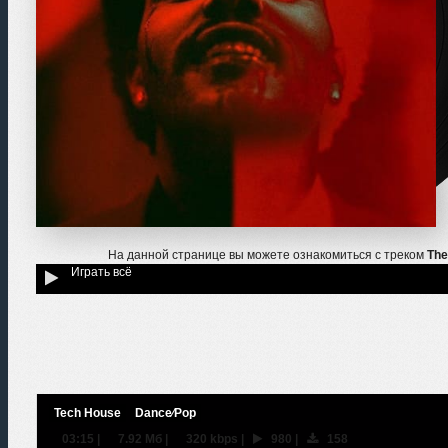
На данной странице вы можете ознакомиться с треком
The
Играть всё
Tech House
Dance⁄Pop
03:15
|
7.92 Мб
|
320 kbps
|
980
|
158