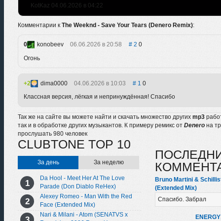
KotKaz 04.06.2026 в 04:22
Комментарии к
The Weeknd - Save Your Tears (Denero Remix)
:
0
konobeev
06.06.2026 в 20:58
2
0
Огонь
2
dima0000
04.06.2026 в 10:03
1
0
Классная версия, лёгкая и непринуждённая! Спасибо
Так же на сайте вы можете найти и скачать множество других
mp3
рабо
так и в обработке других музыкантов. К примеру ремикс от
Denero
на т
прослушать 980 человек
CLUBTONE TOP 10
ПОСЛЕДН
За день
За неделю
КОММЕНТ
Da Hool - Meet Her At The Love
Bruno Martini & Schillis
Parade (Don Diablo ReHex)
(Extended Mix)
Alexey Romeo - Man With the Red
Спасибо. Забрал
Face (Extended Mix)
Nari & Milani - Atom (SENATVS x
ENERGY