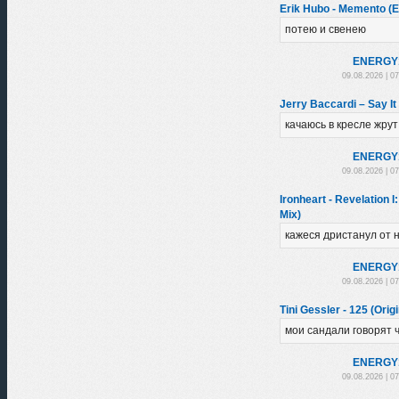
Erik Hubo - Memento (E
потею и свенею
ENЕRGY
09.08.2026 | 0
Jerry Baccardi – Say It 
качаюсь в кресле жру
ENЕRGY
09.08.2026 | 0
Ironheart - Revelation I
Mix)
кажеся дристанул от 
ENЕRGY
09.08.2026 | 0
Tini Gessler - 125 (Orig
мои сандали говорят 
ENЕRGY
09.08.2026 | 0