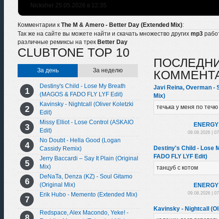
Nicksher 25.05.2026 в 12:35
Комментарии к
The M & Amero - Better Day (Extended Mix)
:
Так же на сайте вы можете найти и скачать множество других
mp3
рабо
различные ремиксы на трек
Better Day
CLUBTONE TOP 10
ПОСЛЕДН
За день
За неделю
КОММЕНТ
Destiny's Child - Lose My Breath
Javi Reina, Overman -
(MAGOS & FADO FLY LYF Edit)
Mix)
Kavinsky - Nightcall (Oliver Koletzki
течька у меня по течю
Edit)
Missy Elliot - Lose Control (ASKAIO
ENЕRGY
Edit)
09.08.2026 | 0
No Doubt - Hella Good (Logan
Destiny's Child - Los
Cassidy Remix)
FADO FLY LYF Edit)
Jerry Baccardi – Say It Plain (Original
Mix)
танцуб с котом
DeNaTa, Denza (KZ) - Soul Gitamo
(Original Mix)
ENЕRGY
09.08.2026 | 0
Erik Hubo - Memento (Extended Mix)
Kavinsky - Nightcall (Ol
Redspace, Alex Macondo, Yeke! -