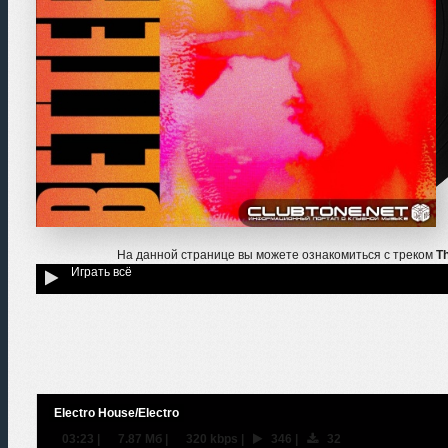
На данной странице вы можете ознакомиться с треком
Th
Играть всё
Electro House/Electro
03:23
|
7.87 Мб
|
320 kbps
|
346
|
32