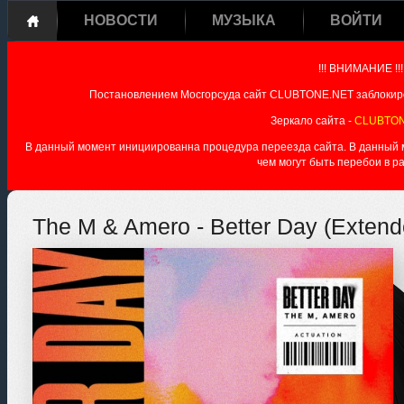
НОВОСТИ
МУЗЫКА
ВОЙТИ
!!! ВНИМАНИЕ !!!
Постановлением Мосгорсуда сайт CLUBTONE.NET заблокиро
Зеркало сайта -
CLUBTON
В данный момент инициированна процедура переезда сайта. В данный мо
чем могут быть перебои в р
The M & Amero - Better Day (Extend