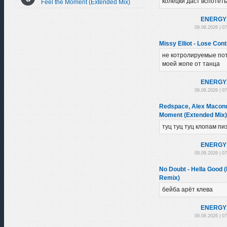
колецки даст вспотеть
Feel the Moment (Extended Mix)
ENЕRGY
09.08.2026 | 0
Missy Elliot - Lose Con
не котролируемые по
моей жопе от танца
ENЕRGY
09.08.2026 | 0
Redspace, Alex Macondo
Moment (Extended Mix)
туц туц туц клопам пи
ENЕRGY
09.08.2026 | 0
No Doubt - Hella Good 
Remix)
бейба арёт клева
ENЕRGY
09.08.2026 | 0