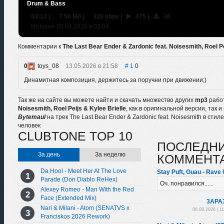
Drum & Bass
03:13
|
7.56 Мб
|
320 kbps
|
475
|
36
Nicksher 05.04.2026 в 03:04
Комментарии к
The Last Bear Ender & Zardonic feat. Noisesmith, Roel P
0
toys_08
13.05.2026 в 21:58
1
0
Динамитная композиция, держитесь за поручни при движении;)
Так же на сайте вы можете найти и скачать множество других
mp3
рабо
Noisesmith, Roel Peijs & Kylee Brielle
, как в оригинальной версии, так 
Bytemaul
на трек The Last Bear Ender & Zardonic feat. Noisesmith в с
человек
CLUBTONE TOP 10
ПОСЛЕДН
За день
За неделю
КОММЕНТ
Da Hool - Meet Her At The Love
Stay Puft, Guau - Rave U
Parade (Don Diablo ReHex)
Оч. понравился......
Alexey Romeo - Man With the Red
Face (Extended Mix)
3APA
Nari & Milani - Atom (SENATVS x
06.08.2026 | 1
Franciskos 2026 Rework)