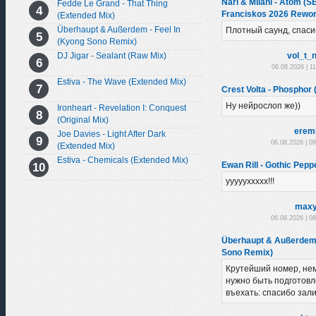
Nari & Milani - Atom (
Fedde Le Grand - That Thing
Franciskos 2026 Rewor
(Extended Mix)
Überhaupt & Außerdem - Feel In
Плотный саунд, спаси
(Kyong Sono Remix)
DJ Jigar - Sealant (Raw Mix)
vol_t_
06.08.2026 | 1
Estiva - The Wave (Extended Mix)
Crest Volta - Phosphor (
Ну нейрослоп же))
Ironheart - Revelation I: Conquest
(Original Mix)
erem
Joe Davies - Light After Dark
06.08.2026 | 0
(Extended Mix)
Estiva - Chemicals (Extended Mix)
Ewan Rill - Gothic Peppe
уууууххххх!!!
maxy
06.08.2026 | 0
Überhaupt & Außerdem 
Sono Remix)
Крутейший номер, нем
нужно быть подготовл
въехать: спасибо зал