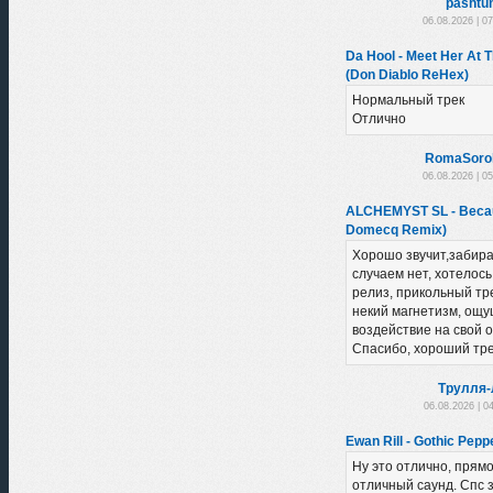
pashtu
06.08.2026 | 0
Da Hool - Meet Her At 
(Don Diablo ReHex)
Нормальный трек
Отлично
RomaSoro
06.08.2026 | 0
ALCHEMYST SL - Becau
Domecq Remix)
Хорошо звучит,забира
случаем нет, хотелось
релиз, прикольный тре
некий магнетизм, ощу
воздействие на свой 
Спасибо, хороший тре
Трулля-
06.08.2026 | 0
Ewan Rill - Gothic Peppe
Ну это отлично, прямо 
отличный саунд. Спс з