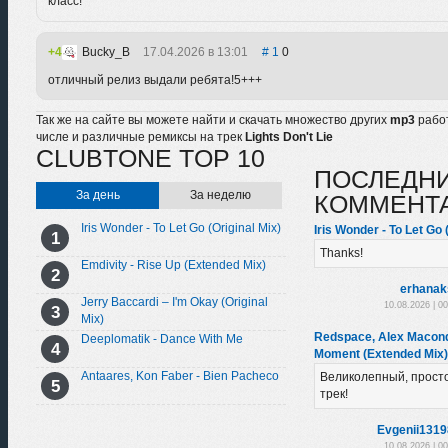
класс!
4
Bucky_B
17.04.2026 в 13:01
1
0
отличный релиз выдали ребята!5+++
Так же на сайте вы можете найти и скачать множество других
mp3
рабо
числе и различные ремиксы на трек
Lights Don't Lie
CLUBTONE TOP 10
ПОСЛЕДН
За день
За неделю
КОММЕНТ
Iris Wonder - To Let Go (Original Mix)
Iris Wonder - To Let Go 
Thanks!
Emdivity - Rise Up (Extended Mix)
erhanak
Jerry Baccardi – I'm Okay (Original
10.08.2026 | 0
Mix)
Redspace, Alex Macondo
Deeplomatik - Dance With Me
Moment (Extended Mix)
Antaares, Kon Faber - Bien Pacheco
Великолепный, прост
трек!
Evgenii131
10.08.2026 | 0