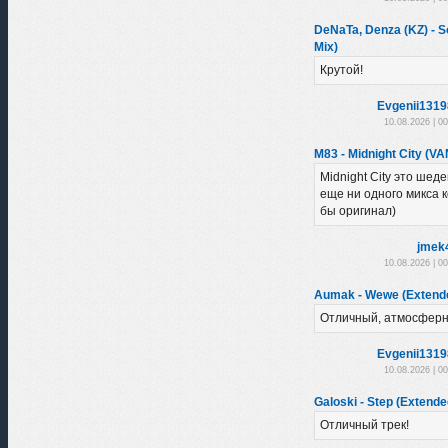
DeNaTa, Denza (KZ) - So
Mix)
Крутой!
Evgenii131
10.08.2026 | 0
M83 - Midnight City (VA
Midnight City это шеде
еще ни одного микса 
бы оригинал)
jmek
10.08.2026 | 0
Aumak - Wewe (Extend
Отличный, атмосферн
Evgenii131
10.08.2026 | 0
Galoski - Step (Extende
Отличный трек!