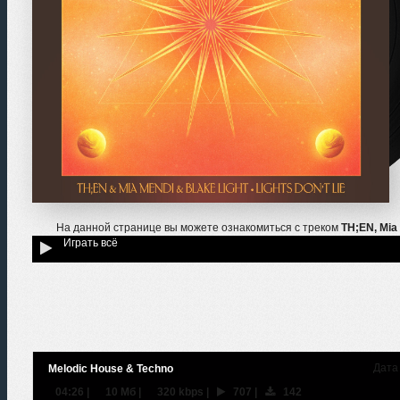
На данной странице вы можете ознакомиться с треком
TH;EN, Mia 
Играть всё
Дата 
Melodic House & Techno
04:26
|
10 Мб
|
320 kbps
|
707
|
142