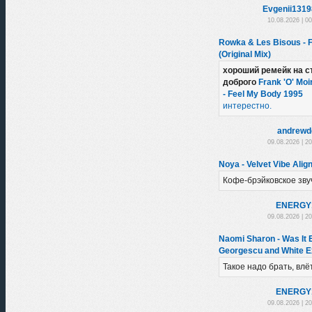
Evgenii131
10.08.2026 | 0
Rowka & Les Bisous - 
(Original Mix)
хороший ремейк на с
доброго
Frank 'O' Moi
- Feel My Body 1995
интерестно.
andrewd
09.08.2026 | 2
Noya - Velvet Vibe Alig
Кофе-брэйковское зву
ENERGY
09.08.2026 | 2
Naomi Sharon - Was It 
Georgescu and White E
Такое надо брать, влё
ENERGY
09.08.2026 | 2