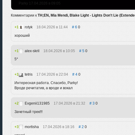
Parky 17.04.2026 в 09:05
Комментарии к
TH;EN, Mia Mendi, Blake Light - Lights Don't Lie (Extende
1
rotyk
18.04.2026 в 11:44
6
0
хороший
1
alex-skril
18.04.2026 в 10:05
5
0
5*
1
tetris
17.04.2026 в 22:04
4
0
Интересная работа. Спасибо, Parky!
Вроде речитатив, а вроде и вокал
2
Evgenii131985
17.04.2026 в 21:32
3
0
Зачетный трек!!!
3
mortisha
17.04.2026 в 18:16
2
0