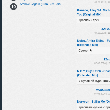
07.08.2026 | 1
Mix)
Archive - Again (Fran Bux Edit)
Kanedo, Alley SA, Mich
You (Original Mix)
Красивый трек.......
3APA
07.08.2026 | 1
Noizu, Amira Eldine - Fe
(Extended Mix)
Свежо! 🕺
12sc
07.08.2026 | 1
N.O.Y, Guy Katch - Ch
(Extended Mix)
У мурашей мураши))Б
VADOSS9
07.08.2026 | 1
Noryven - Still In Me (Or
Красивая музыка с п