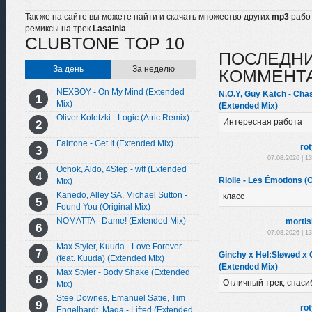
Так же на сайте вы можете найти и скачать множество других
mp3
рабо
ремиксы на трек
Lasainia
CLUBTONE TOP 10
ПОСЛЕДН
За день
За неделю
КОММЕНТ
NEXBOY - On My Mind (Extended
N.O.Y, Guy Katch - Ch
Mix)
(Extended Mix)
Oliver Koletzki - Logic (Atric Remix)
Интересная работа
Fairtone - Get It (Extended Mix)
ro
07.08.2026 | 1
Ochok, Aldo, 4Step - wtf (Extended
Riolie - Les Émotions (O
Mix)
Kanedo, Alley SA, Michael Sutton -
класс
Found You (Original Mix)
NOMATTA - Dame! (Extended Mix)
morti
07.08.2026 | 1
Max Styler, Kuuda - Love Forever
Ginchy x Hel:Sløwed x G
(feat. Kuuda) (Extended Mix)
(Extended Mix)
Max Styler - Body Shake (Extended
Отличный трек, спаси
Mix)
Stee Downes, Emanuel Satie, Tim
ro
Engelhardt, Maga - Lifted (Extended