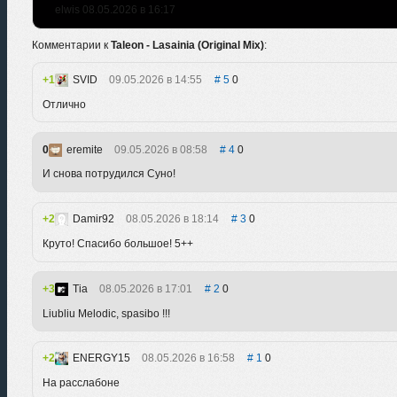
elwis 08.05.2026 в 16:17
Комментарии к
Taleon - Lasainia (Original Mix)
:
1
SVID
09.05.2026 в 14:55
5
0
Отлично
0
eremite
09.05.2026 в 08:58
4
0
И снова потрудился Суно!
2
Damir92
08.05.2026 в 18:14
3
0
Круто! Спасибо большое! 5++
3
Tia
08.05.2026 в 17:01
2
0
Liubliu Melodic, spasibo !!!
2
ENERGY15
08.05.2026 в 16:58
1
0
На расслабоне