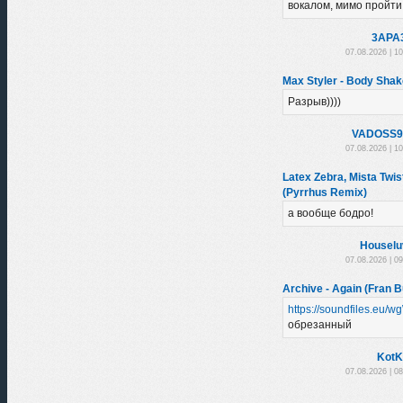
вокалом, мимо пройти н
3APA
07.08.2026 | 1
Max Styler - Body Shak
Разрыв))))
VADOSS9
07.08.2026 | 1
Latex Zebra, Mista Twis
(Pyrrhus Remix)
а вообще бодро!
Houselu
07.08.2026 | 0
Archive - Again (Fran B
https://soundfiles.eu/
обрезанный
KotK
07.08.2026 | 0