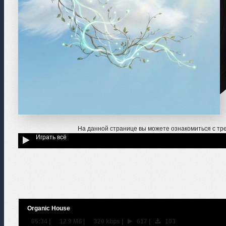
На данной странице вы можете ознакомиться с тр
Играть всё
Organic House
05:34
|
12.9 Мб
|
320 kbps
|
617
|
103