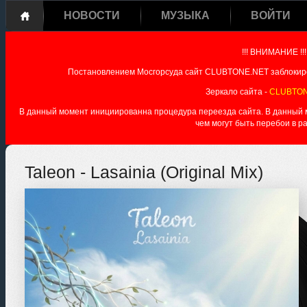
НОВОСТИ
МУЗЫКА
ВОЙТИ
!!! ВНИМАНИЕ !!!
Постановлением Мосгорсуда сайт CLUBTONE.NET заблокиро
Зеркало сайта -
CLUBTON
В данный момент инициированна процедура переезда сайта. В данный мо
чем могут быть перебои в р
Taleon - Lasainia (Original Mix)