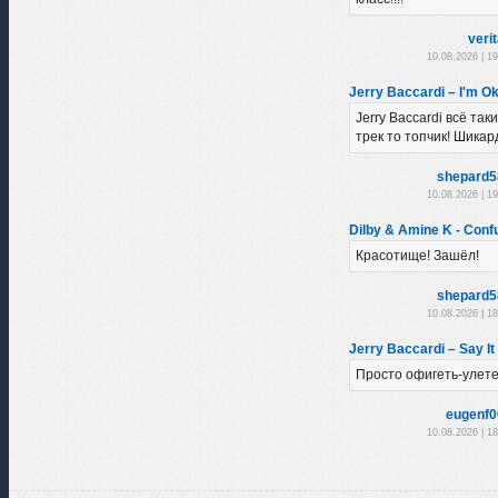
veri
10.08.2026 | 1
Jerry Baccardi – I'm Ok
Jerry Baccardi всё так
трек то топчик! Шикар
shepard5
10.08.2026 | 1
Dilby & Amine K - Conf
Красотище! Зашёл!
shepard5
10.08.2026 | 1
Jerry Baccardi – Say It 
Просто офигеть-улете
eugenf0
10.08.2026 | 1