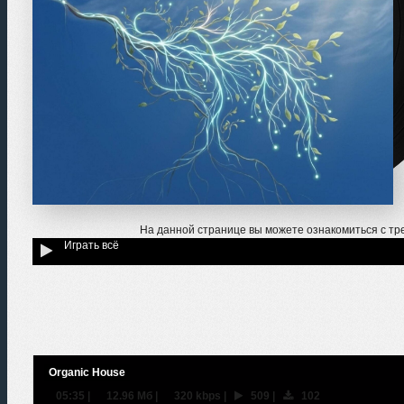
На данной странице вы можете ознакомиться с тр
Играть всё
Organic House
05:35
|
12.96 Мб
|
320 kbps
|
509
|
102