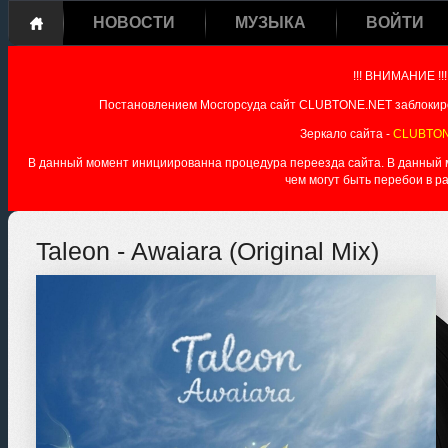
НОВОСТИ
МУЗЫКА
ВОЙТИ
!!! ВНИМАНИЕ !!!
Постановлением Мосгорсуда сайт CLUBTONE.NET заблокиро
Зеркало сайта -
CLUBTON
В данный момент инициированна процедура переезда сайта. В данный мо
чем могут быть перебои в р
Taleon - Awaiara (Original Mix)