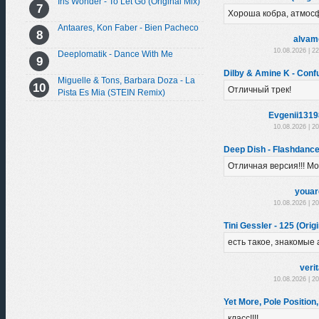
Iris Wonder - To Let Go (Original Mix)
Хороша кобра, атмос
Antaares, Kon Faber - Bien Pacheco
alvam
10.08.2026 | 2
Deeplomatik - Dance With Me
Dilby & Amine K - Conf
Miguelle & Tons, Barbara Doza - La
Отличный трек!
Pista Es Mia (STEIN Remix)
Evgenii131
10.08.2026 | 2
Deep Dish - Flashdance 
Отличная версия!!! Мо
youar
10.08.2026 | 2
Tini Gessler - 125 (Orig
есть такое, знакомые
veri
10.08.2026 | 2
Yet More, Pole Position,
класс!!!!