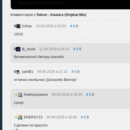
udachnik 09.06.2026 в 09:41
Комментарии к
Taleon - Awaiara (Original Mix)
:
0
Uzhas
18.06.2026 в 03:55
6
0
10/10
0
dj_acula
11.06.2026 в 16:24
5
0
Великолепно! Автору спасибо.
0
saint81
09.06.2026 в 21:15
4
0
отлично необычно )))спасибо Виктор!
1
Andreyruzanov
09.06.2026 в 18:45
3
0
супер
1
ENERGY15
09.06.2026 в 18:06
2
0
Сделано по красоте