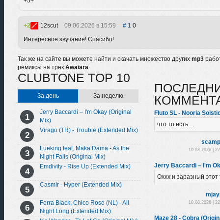
+5+
2
12scut
09.06.2026 в 15:59
1
0
Интересное звучание! Спасибо!
Так же на сайте вы можете найти и скачать множество других
mp3
рабо
ремиксы на трек
Awaiara
CLUBTONE TOP 10
ПОСЛЕДН
За день
За неделю
КОММЕНТ
Jerry Baccardi – I'm Okay (Original
Fluto SL - Nooria Solst
Mix)
что то есть....
Virago (TR) - Trouble (Extended Mix)
scamp
Lueking feat. Maka Dama - As the
10.08.2026 | 2
Night Falls (Original Mix)
Jerry Baccardi – I'm Ok
Emdivity - Rise Up (Extended Mix)
Оххх и заразный этот т
Casmir - Hyper (Extended Mix)
mjay
Ferra Black, Chico Rose (NL) - All
10.08.2026 | 2
Night Long (Extended Mix)
Maze 28 - Cobra (Origin