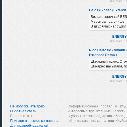
08.08.2026 | 1
Galoski - Step (Extende
Беззаговорочный BE
Мерси за подгонище.
В двух ямах напрудил 
ENERGY
08.08.2026 | 1
Nico Cartosio - Vivald
Extended Remix)
Шикарный транс. Стол
Шикарно насыпают, по
ENERGY
08.08.2026 | 1
Не могу скачать треки
Информационный портал о клу
Обратная связь
интересные музыкальные новости,
Вопрос-ответ
клубных реалтонов, архив обоев д
Пользовательское соглашение
общительные пользователи. Клубна
Для правообладателей