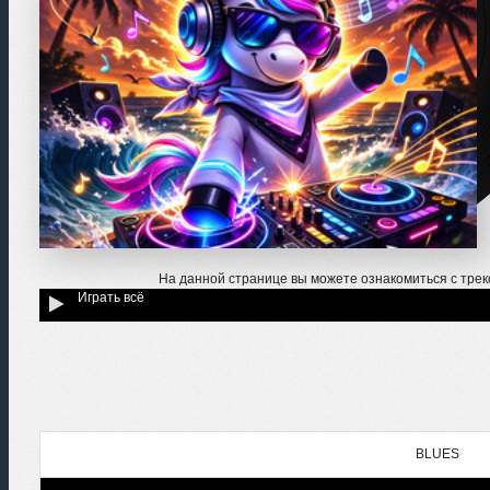
На данной странице вы можете ознакомиться с тре
Играть всё
​​​​BLUES