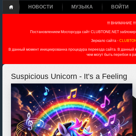
НОВОСТИ
МУЗЫКА
ВОЙТИ
!!! ВНИМАНИЕ !!!
Постановлением Мосгорсуда сайт CLUBTONE.NET заблокиро
Зеркало сайта -
CLUBTON
В данный момент инициированна процедура переезда сайта. В данный мо
чем могут быть перебои в р
Suspicious Unicorn - It's a Feeling