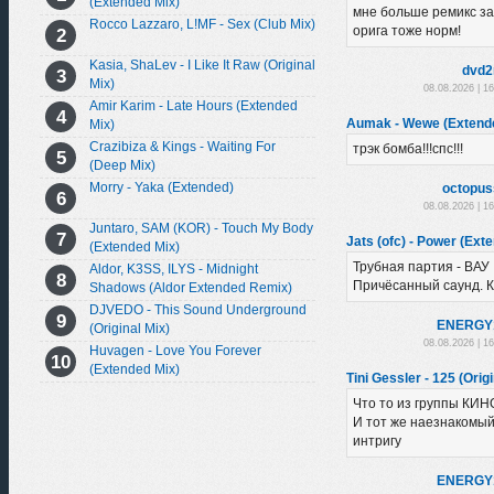
(Extended Mix)
мне больше ремикс з
Rocco Lazzaro, L!MF - Sex (Club Mix)
орига тоже норм!
Kasia, ShaLev - I Like It Raw (Original
dvd2
Mix)
08.08.2026 | 1
Amir Karim - Late Hours (Extended
Aumak - Wewe (Extend
Mix)
Crazibiza & Kings - Waiting For
трэк бомба!!!спс!!!
(Deep Mix)
Morry - Yaka (Extended)
octopus
08.08.2026 | 1
Juntaro, SAM (KOR) - Touch My Body
Jats (ofc) - Power (Ext
(Extended Mix)
Трубная партия - ВАУ
Aldor, K3SS, ILYS - Midnight
Причёсанный саунд. К
Shadows (Aldor Extended Remix)
DJVEDO - This Sound Underground
ENERGY
(Original Mix)
08.08.2026 | 1
Huvagen - Love You Forever
(Extended Mix)
Tini Gessler - 125 (Orig
Что то из группы КИН
И тот же наезнакомый
интригу
ENERGY