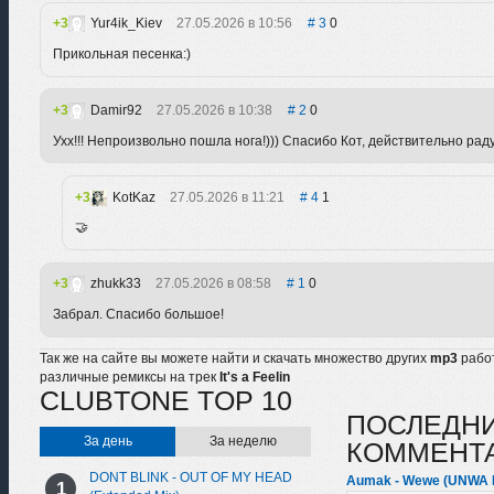
3
Yur4ik_Kiev
27.05.2026 в 10:56
3
0
Прикольная песенка:)
3
Damir92
27.05.2026 в 10:38
2
0
Ухх!!! Непроизвольно пошла нога!))) Спасибо Кот, действительно ра
3
KotKaz
27.05.2026 в 11:21
4
1
🤝
3
zhukk33
27.05.2026 в 08:58
1
0
Забрал. Спасибо большое!
Так же на сайте вы можете найти и скачать множество других
mp3
рабо
различные ремиксы на трек
It's a Feelin
CLUBTONE TOP 10
ПОСЛЕДН
За день
За неделю
КОММЕНТ
DONT BLINK - OUT OF MY HEAD
Aumak - Wewe (UNWA 