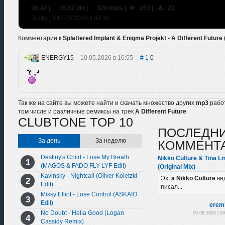
06:42
|
15.52 Мб
|
320 kbps
|
253
|
22
Bucky_B 10.05.2026 в 04:15
Комментарии к
Splattered Implant & Enigma Projekt - A Different Future
2
ENERGY15
10.05.2026 в 16:55
1
0
Так же на сайте вы можете найти и скачать множество других
mp3
рабо
том числе и различные ремиксы на трек
A Different Future
CLUBTONE TOP 10
ПОСЛЕДН
За день
За неделю
КОММЕНТ
Destiny's Child - Lose My Breath
Nikko Culture & Tina L
(MAGOS & FADO FLY LYF Edit)
(Original Mix)
Kavinsky - Nightcall (Oliver Koletzki
Эх,
а Nikko Culture
ве
Edit)
писал...
Missy Elliot - Lose Control (ASKAIO
Edit)
erem
No Doubt - Hella Good (Logan
09.08.2026 | 0
Cassidy Remix)