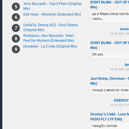
DONT BLINK - OUT OF
Jerry Baccardi – Say It Plain (Original
Mix)
Mix)
да и Марк слезу пустил
Erik Hubo - Memento (Extended Mix)
таить...
DeNaTa, Denza (KZ) - Soul Gitamo
erem
(Original Mix)
09.08.2026 | 0
Redspace, Alex Macondo, Yeke! -
Feel the Moment (Extended Mix)
DONT BLINK - OUT OF
Deadisko - La Costa (Original Mix)
Mix)
Oh yes
ib
09.08.2026 | 0
Javi Reina, Overman -
Mix)
течька у меня по течю
ENЕRGY
09.08.2026 | 0
Destiny's Child - Los
FADO FLY LYF Edit)
танцуб с котом