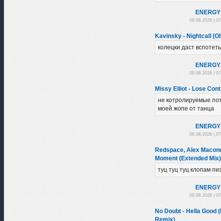
ENЕRGY
09.08.2026 | 0
Kavinsky - Nightcall (Ol
колецки даст вспотеть
ENЕRGY
09.08.2026 | 0
Missy Elliot - Lose Con
не котролируемые по
моей жопе от танца
ENЕRGY
09.08.2026 | 0
Redspace, Alex Macondo
Moment (Extended Mix)
туц туц туц клопам пи
ENЕRGY
09.08.2026 | 0
No Doubt - Hella Good 
Remix)