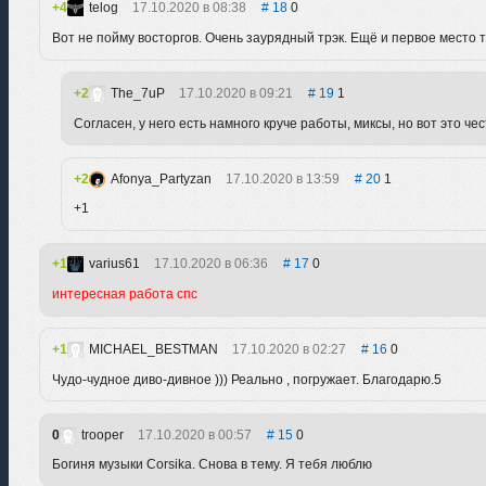
4
telog
17.10.2020 в 08:38
18
0
Вот не пойму восторгов. Очень заурядный трэк. Ещё и первое место топ
2
The_7uP
17.10.2020 в 09:21
19
1
Согласен, у него есть намного круче работы, миксы, но вот это че
2
Afonya_Partyzan
17.10.2020 в 13:59
20
1
+1
1
varius61
17.10.2020 в 06:36
17
0
интересная работа спс
1
MICHAEL_BESTMAN
17.10.2020 в 02:27
16
0
Чудо-чудное диво-дивное ))) Реально , погружает. Благодарю.5
0
trooper
17.10.2020 в 00:57
15
0
Богиня музыки Сorsikа. Снова в тему. Я тебя люблю