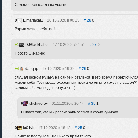
Соломон как всегда на уровне!!!
0
Elmariachi1
20.10.2020 в 00:15
28
0
Взрыв мозга, ребятки !!!!
1
DJBlackLabel
17.10.2020 в 21:51
27
0
Просто шикарно)
4
dabqap
17.10.2020 в 19:32
26
0
слушал фоном музыку на сайте и отвлекся, в это время переключился
мысли себя: "вот вроде охеренный трек а че он мне срузу не зашел?",
соломуна! а мог ведь пропустить )
0
shchigorev
01.11.2020 в 20:44
35
1
Бывает так, что мы разочаровываемся в своих кумирах.
0
kr01vit
17.10.2020 в 18:13
25
0
Приятно послушать, но ничего прям такого...