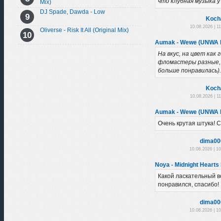
что клубная музыка у
Mix)
DJ Spade, Dawda - Low
Koch
10.08.2026 | 1
Oliverse - Risk It All (Original Mix)
Aumak - Wewe (UNWA 
На вкус, на цвет как 
фломастеры разные, 
больше понравилась).
Koch
10.08.2026 | 1
Aumak - Wewe (UNWA 
Очень крутая штука! 
dima00
10.08.2026 | 1
Noya - Midnight Hearts 
Какой ласкательный в
понравился, спасибо!
dima00
10.08.2026 | 1