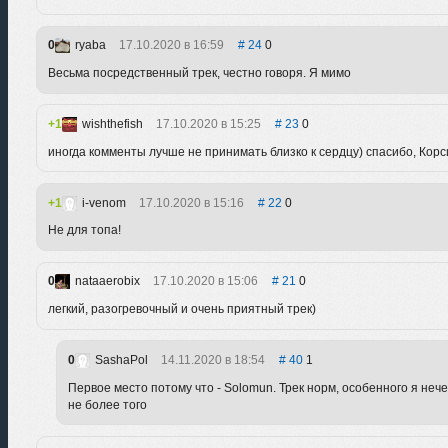
0
ryaba
17.10.2020 в 16:59
24
0
Весьма посредственный трек, честно говоря. Я мимо
1
wishthefish
17.10.2020 в 15:25
23
0
иногда комменты лучше не принимать близко к сердцу) спасибо, Корс
1
i-venom
17.10.2020 в 15:16
22
0
Не для топа!
0
nataaerobix
17.10.2020 в 15:06
21
0
легкий, разогревочный и очень приятный трек)
0
SashaPol
14.11.2020 в 18:54
40
1
Первое место потому что - Solomun. Трек норм, особенного я неч
не более того