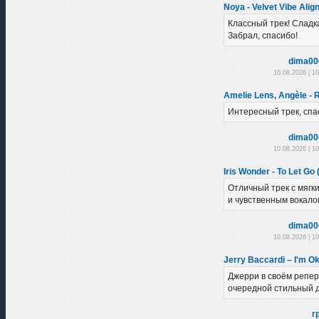
Noya - Velvet Vibe Alig
Классный трек! Сладк
Забрал, спасибо!
dima00
10.08.2026 | 1
Amelie Lens, Angèle - R
Интересный трек, спа
dima00
10.08.2026 | 1
Iris Wonder - To Let Go 
Отличный трек с мяг
и чувственным вокало
dima00
10.08.2026 | 1
Jerry Baccardi – I'm Ok
Джерри в своём репе
очередной стильный д
г