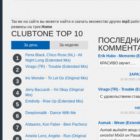
Так же на сайте вы можете найти и скачать множество других
mp3
рабо
ремиксы на трек
Home
CLUBTONE TOP 10
ПОСЛЕДН
За день
За неделю
КОММЕНТ
Ferra Black, Chico Rose (NL) - All
Erik Hubo - Memento (E
Night Long (Extended Mix)
КРАСИВО звучит......
Virago (TR) - Trouble (Extended Mix)
3APA
Iris Wonder - To Let Go (Original Mix)
10.08.2026 | 1
Virago (TR) - Trouble (
Jerry Baccardi – I'm Okay (Original
Mix)
С удовольствием став
Emdivity - Rise Up (Extended Mix)
ro
Deeplomatik - Dance With Me
10.08.2026 | 1
Aumak - Wewe (Extend
Antaares, Kon Faber - Bien Pacheco
Aumak выдаёт вещи 
иногда! Мэйд ин Раша
Amelie Lens, Angèle - Run (Original