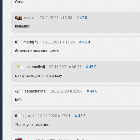
Great
0
zazaza
23.11.2021 в 13:50
47
0
вещь!!!!!!
0
martdj79
23.11.2021 в 12:25
46
0
боженьке помоооолимся
1
lokomotivdj
23.11.2021 в 06:27
45
0
качну. заходить не відразу
-2
sabachatina
18.12.2020 в 22:06
44
0
Київ
0
djoxid
12.12.2020 в 17:01
43
0
Thank you ,nice one