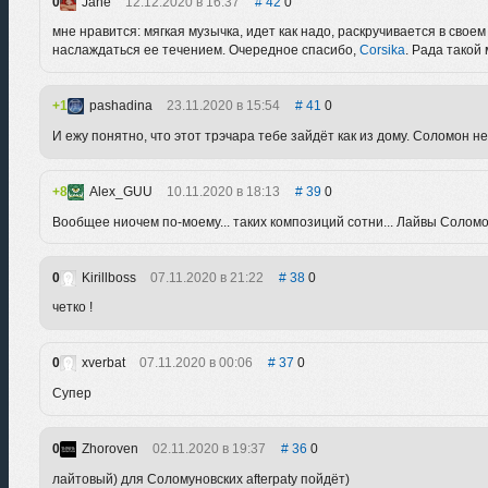
0
Jane
12.12.2020 в 16:37
42
0
мне нравится: мягкая музычка, идет как надо, раскручивается в свое
наслаждаться ее течением. Очередное спасибо,
Сorsikа
. Рада такой 
1
pashadina
23.11.2020 в 15:54
41
0
И ежу понятно, что этот трэчара тебе зайдёт как из дому. Соломон не
8
Alex_GUU
10.11.2020 в 18:13
39
0
Вообщее ниочем по-моему... таких композиций сотни... Лайвы Солом
0
Kirillboss
07.11.2020 в 21:22
38
0
четко !
0
xverbat
07.11.2020 в 00:06
37
0
Супер
0
Zhoroven
02.11.2020 в 19:37
36
0
лайтовый) для Соломуновских afterpaty пойдёт)