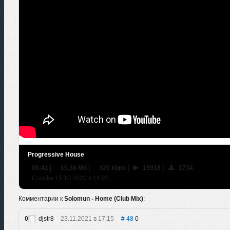
Progressive House
06:41
|
15,36 Мб
|
320 kbps
|
15918
|
1734
Сorsikа 15.10.2020 в 14:28
Комментарии к
Solomun - Home (Club Mix)
:
0
djstr8
23.11.2021 в 17:15
48
0