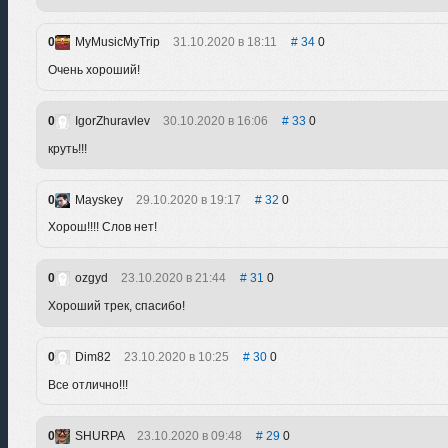
0
MyMusicMyTrip
31.10.2020 в 18:11
34
0
Очень хороший!
0
IgorZhuravlev
30.10.2020 в 16:06
33
0
круть!!!
0
Mayskey
29.10.2020 в 19:17
32
0
Хорош!!!! Слов нет!
0
ozgyd
23.10.2020 в 21:44
31
0
Хороший трек, спасибо!
0
Dim82
23.10.2020 в 10:25
30
0
Все отлично!!!
0
SHURPA
23.10.2020 в 09:48
29
0