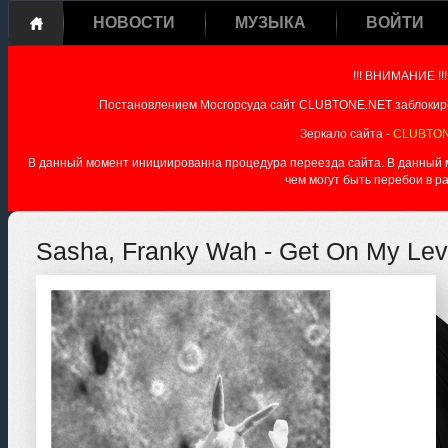
НОВОСТИ
МУЗЫКА
ВОЙТИ
!!! ВНИМАНИЕ !!!
Постановлением Мосгорсуда сайт CLUBTONE.NET заблокиро
Зеркало сайта -
CLUBTON
В данный момент инициированна процедура переезда сайта. В данный мо
чем могут быть перебои в р
Sasha, Franky Wah - Get On My Leve