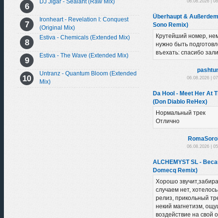
DJ Jigar - Sealant (Raw Mix)
06.08.2026 | 0
Überhaupt & Außerdem 
Ironheart - Revelation I: Conquest
Sono Remix)
(Original Mix)
Крутейший номер, нем
Estiva - Chemicals (Extended Mix)
нужно быть подготовл
въехать: спасибо зал
Estiva - The Wave (Extended Mix)
pashtu
Untranz - Quantum Bloom (Extended
06.08.2026 | 0
Mix)
Da Hool - Meet Her At 
(Don Diablo ReHex)
Нормальный трек
Отлично
RomaSoro
06.08.2026 | 0
ALCHEMYST SL - Becau
Domecq Remix)
Хорошо звучит,забира
случаем нет, хотелось
релиз, прикольный тре
некий магнетизм, ощу
воздействие на свой 