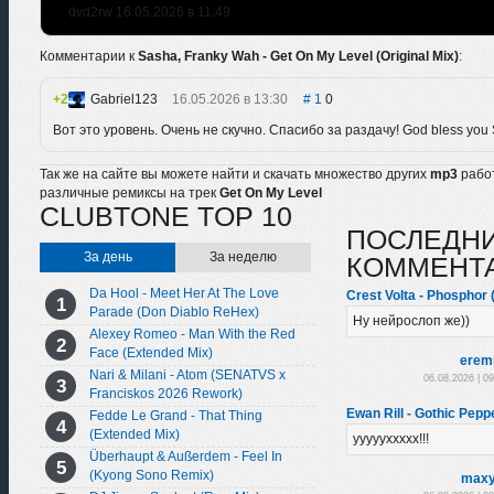
dvd2rw 16.05.2026 в 11:49
Комментарии к
Sasha, Franky Wah - Get On My Level (Original Mix)
:
2
Gabriel123
16.05.2026 в 13:30
1
0
Вот это уровень. Очень не скучно. Спасибо за раздачу! God bless you 
Так же на сайте вы можете найти и скачать множество других
mp3
рабо
различные ремиксы на трек
Get On My Level
CLUBTONE TOP 10
ПОСЛЕДН
За день
За неделю
КОММЕНТ
Da Hool - Meet Her At The Love
Crest Volta - Phosphor (
Parade (Don Diablo ReHex)
Ну нейрослоп же))
Alexey Romeo - Man With the Red
Face (Extended Mix)
erem
Nari & Milani - Atom (SENATVS x
06.08.2026 | 0
Franciskos 2026 Rework)
Ewan Rill - Gothic Peppe
Fedde Le Grand - That Thing
(Extended Mix)
уууууххххх!!!
Überhaupt & Außerdem - Feel In
(Kyong Sono Remix)
maxy