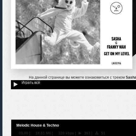
На данной странице вы можете ознакомиться с треком
Sasha
Играть всё
Melodic House & Techno
08.00
|
18.61 Мб
|
320 kbps
|
363
|
51