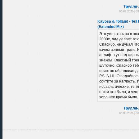
Трулля-
06.08.2026 | 0
Kayosa & Tolland - Tell
(Extended Mix)
Это уже отсылка в по
2000х, лид делает вс
Спасибо, не думал чт
качественный транс. 
аплифт тут под жирн
знаком. Классный трек
шуточно. Спасибо теб
приятно обрадован да
P.S. А ЫШО подобное 
сочтите за наглость, э
ностальгические, теп
о том что было, и чего
хорошее время было. 
Трулля-
06.08.2026 | 0