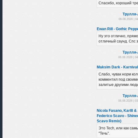
Спасибо, хороший тре
Трулля-
06.08.2026 | 0
Ewan Rill - Gothic Peppe
Ну это отлично, прямо 
отличный саунд. Спс з
Трулля-
06.08.2026 | 0
Maksim Dark - Karnival
Слабо, чувак норм ко
комментил под своими
залитые другими людь
Трулля-
06.08.2026 | 0
Nicola Fasano, Karl8 &
Federico Scavo - Shine
Scavo Remix)
Это Tech, или как сам
"Течь".