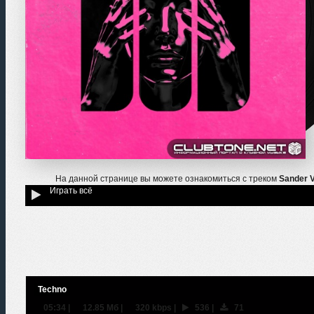
На данной странице вы можете ознакомиться с треком
Sander V
Играть всё
Techno
05:34
|
12.85 Мб
|
320 kbps
|
536
|
71