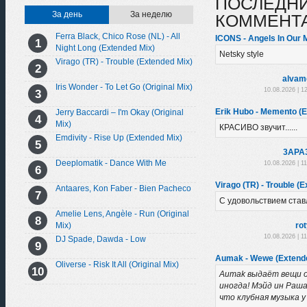
ПОСЛЕДН
За день
За неделю
КОММЕНТ
Ferra Black, Chico Rose (NL) - All
ICONS - Angels In Our M
Night Long (Extended Mix)
Netsky style
Virago (TR) - Trouble (Extended Mix)
alvam
Iris Wonder - To Let Go (Original Mix)
10.08.2026 | 1
Erik Hubo - Memento (E
Jerry Baccardi – I'm Okay (Original
Mix)
КРАСИВО звучит......
Emdivity - Rise Up (Extended Mix)
3APA
Deeplomatik - Dance With Me
10.08.2026 | 1
Virago (TR) - Trouble (
Antaares, Kon Faber - Bien Pacheco
С удовольствием став
Amelie Lens, Angèle - Run (Original
ro
Mix)
10.08.2026 | 1
DJ Spade, Dawda - Low
Aumak - Wewe (Extend
Oliverse - Risk It All (Original Mix)
Aumak выдаёт вещи 
иногда! Мэйд ин Раша
что клубная музыка у