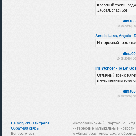
Классный трек! Сладк
Забрал, спасибо!
dima00
10.08.2026 | 1
Amelie Lens, Angèle - R
Интересный трек, спа
dima00
10.08.2026 | 1
Iris Wonder - To Let Go 
Отличный трек с мяг
и чувственным вокало
dima00
10.08.2026 | 1
Не могу скачать треки
Информационный портал о клу
Обратная связь
интересные музыкальные новости,
Вопрос-ответ
клубных реалтонов, архив обоев д