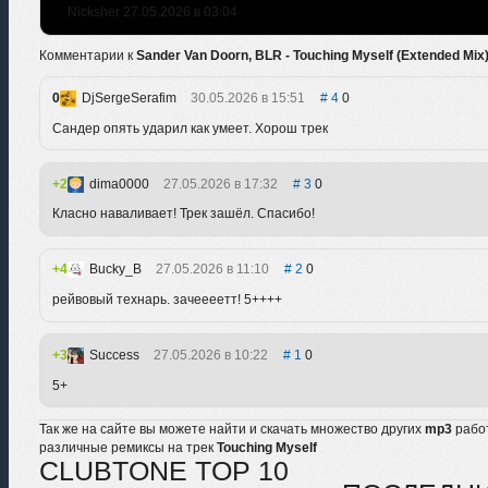
Nicksher 27.05.2026 в 03:04
Комментарии к
Sander Van Doorn, BLR - Touching Myself (Extended Mix
0
DjSergeSerafim
30.05.2026 в 15:51
4
0
Сандер опять ударил как умеет. Хорош трек
2
dima0000
27.05.2026 в 17:32
3
0
Класно наваливает! Трек зашёл. Спасибо!
4
Bucky_B
27.05.2026 в 11:10
2
0
рейвовый технарь. зачеееетт! 5++++
3
Success
27.05.2026 в 10:22
1
0
5+
Так же на сайте вы можете найти и скачать множество других
mp3
рабо
различные ремиксы на трек
Touching Myself
CLUBTONE TOP 10