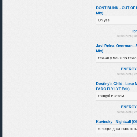
DONT BLINK - OUT OF
Mix)
Oh yes
ib
09.08.2026 | 0
Javi Reina, Overman -
Mix)
течька у меня по течю
ENЕRGY
09.08.2026 | 0
Destiny's Child - Los
FADO FLY LYF Edit)
танцуб с котом
ENЕRGY
09.08.2026 | 0
Kavinsky - Nightcall (Ol
колецки даст вспотеть