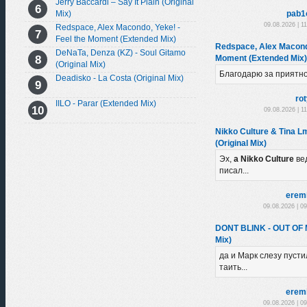
Jerry Baccardi – Say It Plain (Original
Mix)
pab1
09.08.2026 | 1
Redspace, Alex Macondo, Yeke! -
Feel the Moment (Extended Mix)
Redspace, Alex Macondo
DeNaTa, Denza (KZ) - Soul Gitamo
Moment (Extended Mix)
(Original Mix)
Благодарю за приятн
Deadisko - La Costa (Original Mix)
ro
IILO - Parar (Extended Mix)
09.08.2026 | 1
Nikko Culture & Tina L
(Original Mix)
Эх,
а Nikko Culture
ве
писал...
erem
09.08.2026 | 0
DONT BLINK - OUT OF
Mix)
да и Марк слезу пустил
таить...
erem
09.08.2026 | 0