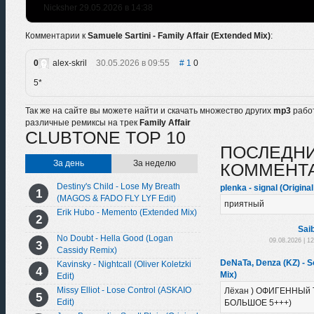
Nicksher 29.05.2026 в 14:38
Комментарии к
Samuele Sartini - Family Affair (Extended Mix)
:
0
alex-skril
30.05.2026 в 09:55
1
0
5*
Так же на сайте вы можете найти и скачать множество других
mp3
рабо
различные ремиксы на трек
Family Affair
CLUBTONE TOP 10
ПОСЛЕДН
За день
За неделю
КОММЕНТ
Destiny's Child - Lose My Breath
plenka - signal (Original
(MAGOS & FADO FLY LYF Edit)
приятный
Erik Hubo - Memento (Extended Mix)
Sai
No Doubt - Hella Good (Logan
09.08.2026 | 1
Cassidy Remix)
DeNaTa, Denza (KZ) - So
Kavinsky - Nightcall (Oliver Koletzki
Mix)
Edit)
Missy Elliot - Lose Control (ASKAIO
Лёхан ) ОФИГЕННЫй 
Edit)
БОЛЬШОЕ 5+++)