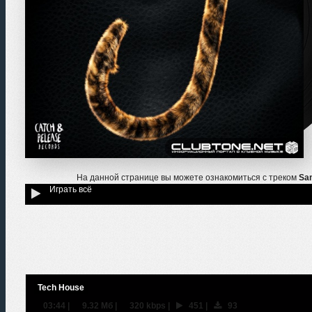
На данной странице вы можете ознакомиться с треком
Sam
Играть всё
Tech House
03:44
|
9.32 Мб
|
320 kbps
|
451
|
93