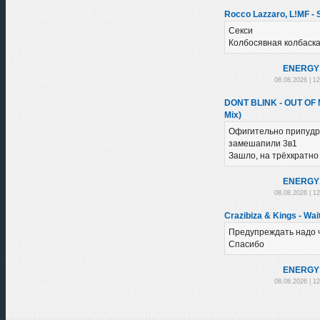
Rocco Lazzaro, L!MF - 
Секси
Колбосявная колбаск
ENERGY
08.08.2026 | 1
DONT BLINK - OUT OF
Mix)
Офигительно припудри
замешапили 3в1
Зашло, на трёхкратно У
ENERGY
08.08.2026 | 1
Crazibiza & Kings - Wai
Предупреждать надо ч
Спасибо
ENERGY
08.08.2026 | 1