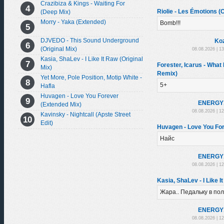
Crazibiza & Kings - Waiting For
Riolie - Les Émotions (O
(Deep Mix)
Morry - Yaka (Extended)
Bomb!!!
DJVEDO - This Sound Underground
Ko
(Original Mix)
08.08.2026 | 1
Kasia, ShaLev - I Like It Raw (Original
Forester, Icarus - What I
Mix)
Remix)
Yet More, Pole Position, Motip White -
5+
Hafla
Huvagen - Love You Forever
ENERGY
(Extended Mix)
08.08.2026 | 1
Kavinsky - Nightcall (Apste Street
Edit)
Huvagen - Love You For
Найс
ENERGY
08.08.2026 | 1
Kasia, ShaLev - I Like I
Жара.. Педальку в пол
ENERGY
08.08.2026 | 1