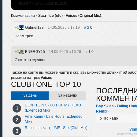
udachnik 14.05.2026 в 15:40
Комментарии к
Sacrifice (ofc) - Voices (Original Mix)
:
1
Gabriel123
14.05.2026 в 18:19
2
0
Норм трек.
2
ENERGY15
14.05.2026 в 16:26
1
0
Сюжетно сделано.
Так же на сайте вы можете найти и скачать множество других
mp3
рабо
ремиксы на трек
Voices
CLUBTONE TOP 10
ПОСЛЕДН
За день
За неделю
КОММЕНТ
DONT BLINK - OUT OF MY HEAD
Bay Skies - Falling Un
(Extended Mix)
Remix)
Amir Karim - Late Hours (Extended
То что надо
Mix)
Rocco Lazzaro, L!MF - Sex (Club Mix)
Vini
08.08.2026 | 1