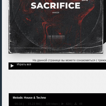
На данной странице вы можете ознакомиться с трек
Играть всё
Melodic House & Techno
06:34
|
15.23 Мб
|
320 kbps
|
424
|
49