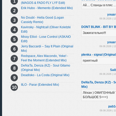
(MAGOS & FADO FLY LYF Edit)
Ай.... Сланцы в пляс ...
Erik Hubo - Memento (Extended Mix)
youar
No Doubt - Hella Good (Logan
09.08.2026 | 1
Cassidy Remix)
DONT BLINK - BIT BY B
Kavinsky - Nightcall (Oliver Koletzki
Edit)
Зажигательно!!!
Missy Elliot - Lose Control (ASKAIO
Edit)
youar
Jerry Baccardi – Say It Plain (Original
09.08.2026 | 1
Mix)
plenka - signal (Original
Redspace, Alex Macondo, Yeke! -
Feel the Moment (Extended Mix)
приятный
DeNaTa, Denza (KZ) - Soul Gitamo
Sai
(Original Mix)
09.08.2026 | 1
Deadisko - La Costa (Original Mix)
DeNaTa, Denza (KZ) - So
IILO - Parar (Extended Mix)
Mix)
Лёхан ) ОФИГЕННЫй 
БОЛЬШОЕ 5+++)
pab1
09.08.2026 | 1