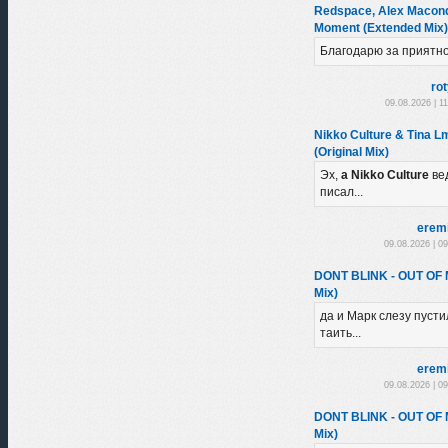
Redspace, Alex Macondo
Moment (Extended Mix)
Благодарю за приятн
ro
09.08.2026 | 1
Nikko Culture & Tina L
(Original Mix)
Эх,
а Nikko Culture
ве
писал...
erem
09.08.2026 | 0
DONT BLINK - OUT OF
Mix)
да и Марк слезу пустил
таить...
erem
09.08.2026 | 0
DONT BLINK - OUT OF
Mix)