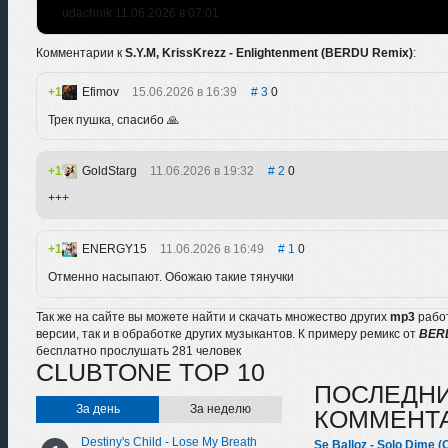
udachnik 11.06.2026 в 07:01
Комментарии к
S.Y.M, KrissKrezz - Enlightenment (BERDU Remix)
:
1
Efimov
15.06.2026 в 16:39
3
0
Трек пушка, спасибо 🙏
1
GoldStarg
11.06.2026 в 19:32
2
0
+++
1
ENERGY15
11.06.2026 в 16:49
1
0
Отменно насыпают. Обожаю такие тянучки
Так же на сайте вы можете найти и скачать множество других
mp3
рабо
версии, так и в обработке других музыкантов. К примеру ремикс от
BER
бесплатно прослушать 281 человек
CLUBTONE TOP 10
ПОСЛЕДН
За день
За неделю
КОММЕНТ
Destiny's Child - Lose My Breath
Se Balloz - Solo Dime (O