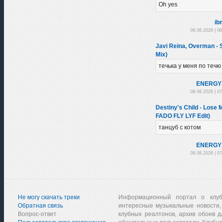
Oh yes
ib
09.08.2026 | 0
Javi Reina, Overman -
Mix)
течька у меня по течю
ENЕRGY
09.08.2026 | 0
Destiny's Child - Los
FADO FLY LYF Edit)
танцуб с котом
ENЕRGY
09.08.2026 | 0
Не могу скачать треки
Информационный портал о клу
Обратная связь
интересные музыкальные новости,
Вопрос-ответ
клубных реалтонов, архив обоев д