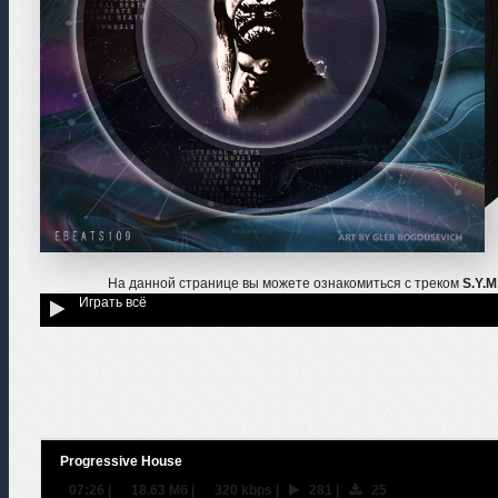
На данной странице вы можете ознакомиться с треком
S.Y.M
Играть всё
Progressive House
07:26
|
18.63 Мб
|
320 kbps
|
281
|
25