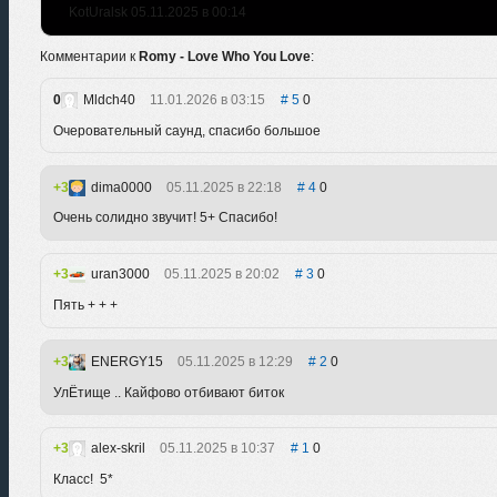
KotUralsk 05.11.2025 в 00:14
Комментарии к
Romy - Love Who You Love
:
0
Mldch40
11.01.2026 в 03:15
5
0
Очеровательный саунд, спасибо большое
3
dima0000
05.11.2025 в 22:18
4
0
Очень солидно звучит! 5+ Спасибо!
3
uran3000
05.11.2025 в 20:02
3
0
Пять + + +
3
ENERGY15
05.11.2025 в 12:29
2
0
УлЁтище .. Кайфово отбивают биток
3
alex-skril
05.11.2025 в 10:37
1
0
Класс! 5*