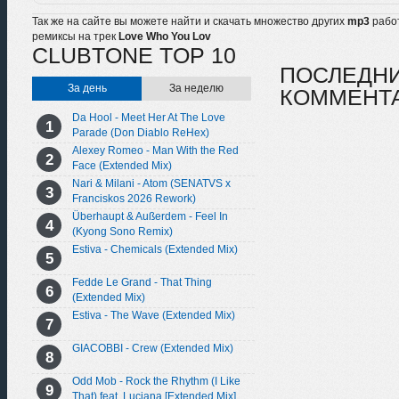
Так же на сайте вы можете найти и скачать множество других
mp3
рабо
ремиксы на трек
Love Who You Lov
CLUBTONE TOP 10
ПОСЛЕДН
За день
За неделю
КОММЕНТ
Da Hool - Meet Her At The Love
Parade (Don Diablo ReHex)
Alexey Romeo - Man With the Red
Face (Extended Mix)
Nari & Milani - Atom (SENATVS x
Franciskos 2026 Rework)
Überhaupt & Außerdem - Feel In
(Kyong Sono Remix)
Estiva - Chemicals (Extended Mix)
Fedde Le Grand - That Thing
(Extended Mix)
Estiva - The Wave (Extended Mix)
GIACOBBI - Crew (Extended Mix)
Odd Mob - Rock the Rhythm (I Like
That) feat. Luciana [Extended Mix]