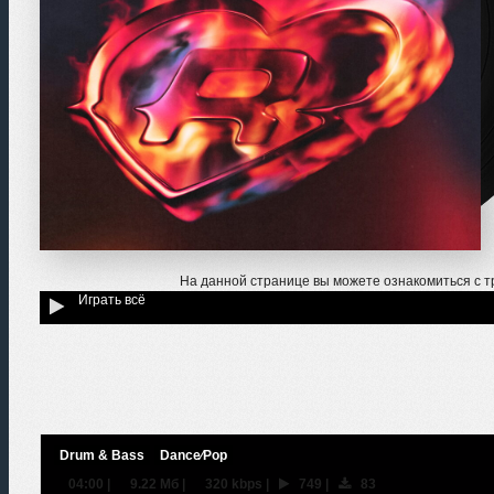
На данной странице вы можете ознакомиться с 
Играть всё
Drum & Bass
Dance⁄Pop
04:00
|
9.22 Мб
|
320 kbps
|
749
|
83