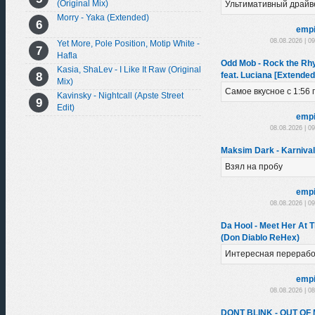
(Original Mix)
Ультимативный драйв
Morry - Yaka (Extended)
empi
08.08.2026 | 0
Yet More, Pole Position, Motip White -
Hafla
Odd Mob - Rock the Rhy
Kasia, ShaLev - I Like It Raw (Original
feat. Luciana [Extended
Mix)
Самое вкусное с 1:56 
Kavinsky - Nightcall (Apste Street
Edit)
empi
08.08.2026 | 0
Maksim Dark - Karnival
Взял на пробу
empi
08.08.2026 | 0
Da Hool - Meet Her At 
(Don Diablo ReHex)
Интересная перерабо
empi
08.08.2026 | 0
DONT BLINK - OUT OF