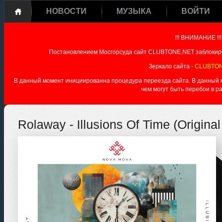
НОВОСТИ
МУЗЫКА
ВОЙТИ
!!! ВНИМАНИЕ !!!
Постановлением Мосгорсуда сайт CLUBTONE.NET заблокиро
Зеркало сайта -
CLUBTON
В данный момент инициированна процедура переезда сайта. В данный мо
чем могут быть перебои в р
Rolaway - Illusions Of Time (Original