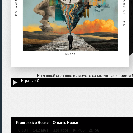
На данной странице вы можете ознакомиться с треком
Играть всё
Progressive House
Organic House
6:03
|
14,2 Мб
|
320 kbps
|
405
|
56