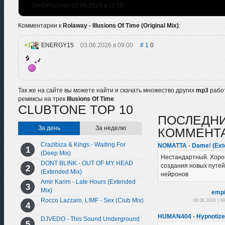
SenDRecords 02.06.2026 в 11:50
Комментарии к
Rolaway - Illusions Of Time (Original Mix)
:
1
ENERGY15
03.06.2026 в 09:00
1
0
Так же на сайте вы можете найти и скачать множество других
mp3
рабо
ремиксы на трек
Illusions Of Time
CLUBTONE TOP 10
ПОСЛЕДН
За день
За неделю
КОММЕНТ
Crazibiza & Kings - Waiting For
NOMATTA - Dame! (Ext
(Deep Mix)
Нестандартный. Хоро
DONT BLINK - OUT OF MY HEAD
создания новых путей
(Extended Mix)
нейронов
Amir Karim - Late Hours (Extended
Mix)
empi
Rocco Lazzaro, L!MF - Sex (Club Mix)
08.08.2026 | 0
HUMAN404 - Hypnotized
DJVEDO - This Sound Underground