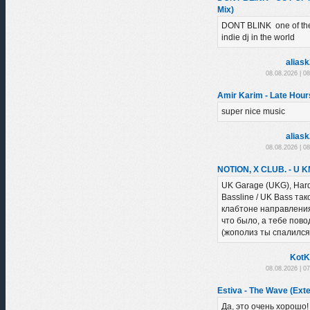
Mix)
DONT BLINK one of the
indie dj in the world
alias
08.08.2026 | 0
Amir Karim - Late Hour
super nice music
alias
08.08.2026 | 0
NOTION, X CLUB. - U 
UK Garage (UKG), Har
Bassline / UK Bass так
клабтоне направления,
что было, а тебе пово
(жополиз ты спалился
KotK
08.08.2026 | 0
Estiva - The Wave (Ext
Да, это очень хорошо!