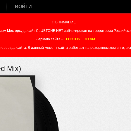
ВОЙТИ
!!! ВНИМАНИЕ !!!
ием Мосгорсуда сайт CLUBTONE.NET заблокирован на территории Российско
Зеркало сайта -
CLUBTONE.DO.AM
реезда сайта. В данный момент сайта работает на резервном хостинге, в свя
d Mix)