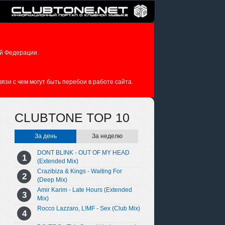
й Федерации.
зи с чем могут быть перебои в работе сайта.
CLUBTONE TOP 10
За день
За неделю
DONT BLINK - OUT OF MY HEAD
(Extended Mix)
Crazibiza & Kings - Waiting For
(Deep Mix)
Amir Karim - Late Hours (Extended
Mix)
Rocco Lazzaro, L!MF - Sex (Club Mix)