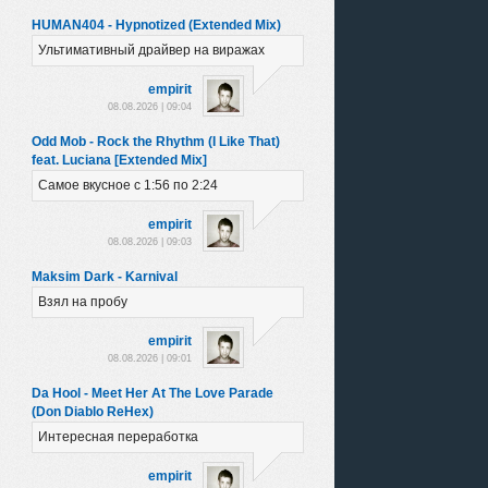
HUMAN404 - Hypnotized (Extended Mix)
Ультимативный драйвер на виражах
empirit
08.08.2026 | 09:04
Odd Mob - Rock the Rhythm (I Like That)
feat. Luciana [Extended Mix]
Самое вкусное с 1:56 по 2:24
empirit
08.08.2026 | 09:03
Maksim Dark - Karnival
Взял на пробу
empirit
08.08.2026 | 09:01
Da Hool - Meet Her At The Love Parade
(Don Diablo ReHex)
Интересная переработка
empirit