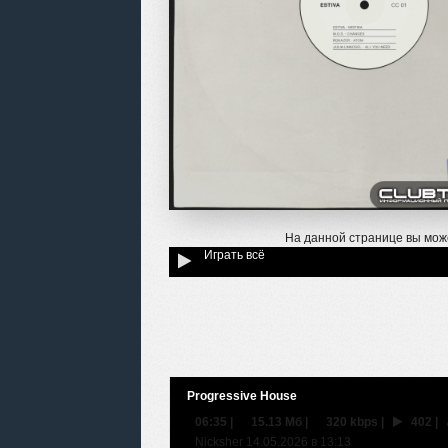
На данной странице вы мож
Играть всё
Progressive House
06:35
|
15.13 Мб
|
320 kbps
|
402
|
Nicksher 14.05.2026 в 13:13