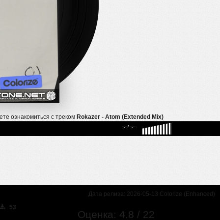
ете ознакомиться с треком
Rokazer - Atom (Extended Mix)
--:--
/
--:--
Дата релиза: 2026-05-13 Colorize (Enhanced)
53
Оценка: 4.8 / 22