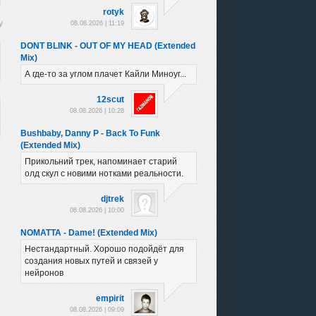
rotyk
08.08.2026 | 11:19
DONT BLINK - OUT OF MY HEAD (Extended
Mix)
А где-то за углом плачет Кайли Миноуг...
12scut
08.08.2026 | 10:28
Bushbaby, Danny P - Back To Funk
(Extended Mix)
Прикольний трек, напоминает старий
олд скул с новими нотками реальности.
djtrek
08.08.2026 | 10:00
NOMATTA - Dame! (Extended Mix)
Нестандартный. Хорошо подойдёт для
создания новых путей и связей у
нейронов
empirit
08.08.2026 | 09:09