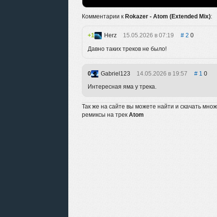
Комментарии к
Rokazer - Atom (Extended Mix)
:
1
Herz
15.05.2026 в 07:19
2
0
Давно таких треков не было!
0
Gabriel123
14.05.2026 в 19:57
1
0
Интересная яма у трека.
Так же на сайте вы можете найти и скачать мно
ремиксы на трек
Atom