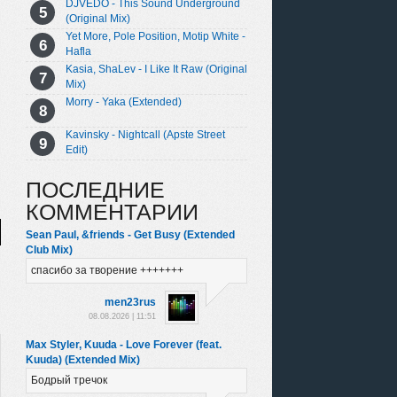
DJVEDO - This Sound Underground
(Original Mix)
Yet More, Pole Position, Motip White -
Hafla
Kasia, ShaLev - I Like It Raw (Original
Mix)
Morry - Yaka (Extended)
Kavinsky - Nightcall (Apste Street
Edit)
ПОСЛЕДНИЕ
КОММЕНТАРИИ
Sean Paul, &friends - Get Busy (Extended
Club Mix)
спасибо за творение +++++++
men23rus
08.08.2026 | 11:51
Max Styler, Kuuda - Love Forever (feat.
Kuuda) (Extended Mix)
Бодрый тречок