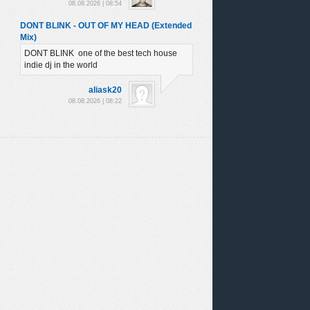
08.08.2026 | 08:54
DONT BLINK - OUT OF MY HEAD (Extended
Mix)
DONT BLINK one of the best tech house
indie dj in the world
aliask20
08.08.2026 | 08:22