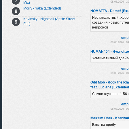
08.08.2026 | 1
Mix)
Morry - Yaka (Extended)
NOMATTA - Dame! (Ext
Нестандартный. Хоро
Kavinsky - Nightcall (Apste Street
создания новых путей
Edit)
нейронов
empi
08.08.2026 | 0
HUMAN404 - Hypnotized
Ультимативный драйв
empi
08.08.2026 | 0
Odd Mob - Rock the Rhy
feat. Luciana [Extended
Самое вкусное с 1:56 
empi
08.08.2026 | 0
Maksim Dark - Karnival
Взял на пробу