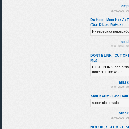
empi
08.08.2026 | 0
Da Hool - Meet Her At 
(Don Diablo ReHex)
Интересная перерабо
empi
08.08.2026 | 0
DONT BLINK - OUT OF
Mix)
DONT BLINK one of the
indie dj in the world
alias
08.08.2026 | 0
Amir Karim - Late Hour
super nice music
alias
08.08.2026 | 0
NOTION, X CLUB. - U 