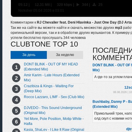
05:12
|
12.31 Мб
|
320 kbps
|
344
|
25
Nicksher 05.04.2026 в 03:01
Комментарии к
RJ Chevalier feat. Deni Hlavinka - Just One Day (DJ Art
Так же на сайте вы можете найти и скачать множество других
mp3
рабо
оригинальной версии, так и в обработке других музыкантов. К примеру 
успели бесплатно прослушать 344 человека
CLUBTONE TOP 10
ПОСЛЕДН
За день
За неделю
КОММЕНТ
DONT BLINK - OUT OF MY HEAD
DONT BLINK - OUT OF
(Extended Mix)
Mix)
Amir Karim - Late Hours (Extended
А где-то за углом плач
Mix)
Crazibiza & Kings - Waiting For
12sc
(Deep Mix)
08.08.2026 | 1
Rocco Lazzaro, L!MF - Sex (Club Mix)
Bushbaby, Danny P - B
(Extended Mix)
DJVEDO - This Sound Underground
(Original Mix)
Прикольний трек, нап
олд скул с новими нот
Yet More, Pole Position, Motip White -
Hafla
djt
Kasia, ShaLev - I Like It Raw (Original