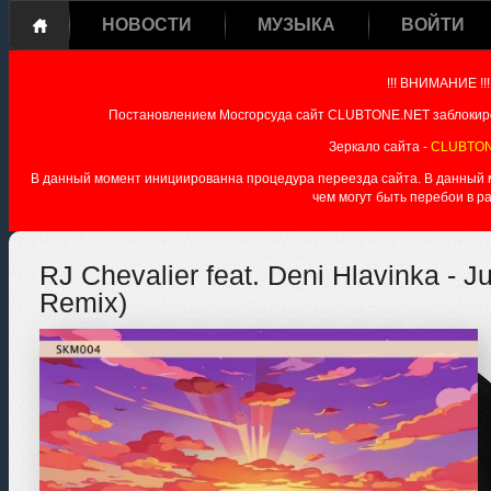
НОВОСТИ
МУЗЫКА
ВОЙТИ
!!! ВНИМАНИЕ !!!
Постановлением Мосгорсуда сайт CLUBTONE.NET заблокиро
Зеркало сайта -
CLUBTON
В данный момент инициированна процедура переезда сайта. В данный мо
чем могут быть перебои в р
RJ Chevalier feat. Deni Hlavinka - J
Remix)