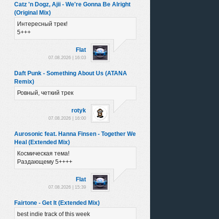
Catz 'n Dogz, Ajii - We're Gonna Be Alright
(Original Mix)
Интересный трек!
5+++
Flat
07.08.2026 | 16:03
Daft Punk - Something About Us (ATANA
Remix)
Ровный, четкий трек
rotyk
07.08.2026 | 16:00
Aurosonic feat. Hanna Finsen - Together We
Heal (Extended Mix)
Космическая тема!
Раздающему 5++++
Flat
07.08.2026 | 15:39
Fairtone - Get It (Extended Mix)
best indie track of this week