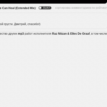
ve Can Heal (Extended Mix)
:
й грусти. Дмитрий, спасибо!)
жество других
mp3
работ исполнителя
Raz Nitzan & Elles De Graaf
, в том числе