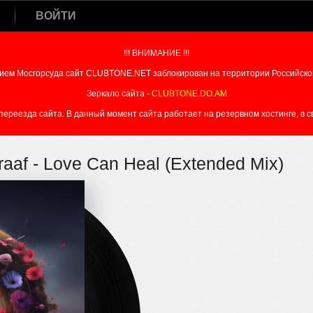
ВОЙТИ
!!! ВНИМАНИЕ !!!
ием Мосгорсуда сайт CLUBTONE.NET заблокирован на территории Российско
Зеркало сайта -
CLUBTONE.DO.AM
реезда сайта. В данный момент сайта работает на резервном хостинге, в свя
raaf - Love Can Heal (Extended Mix)