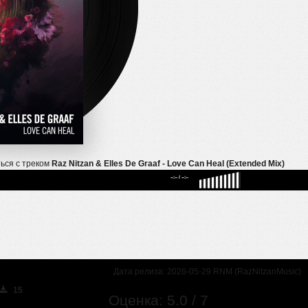
ься с треком
Raz Nitzan & Elles De Graaf - Love Can Heal (Extended Mix)
--:--
/
--:--
Дата релиза: 2026-05-29 RNM (RazNitzanMusic)
15
Оценка: 5.0 / 7