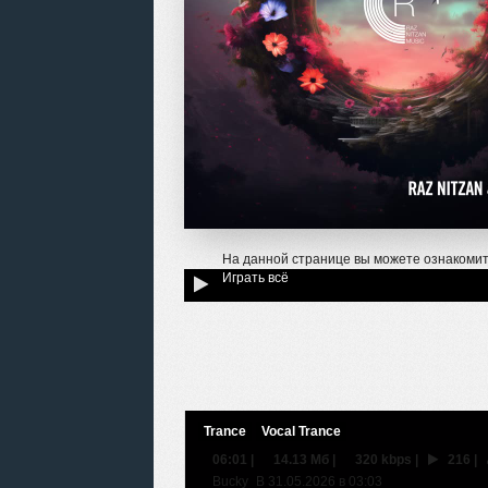
На данной странице вы можете ознакомит
Играть всё
Trance
Vocal Trance
06:01
|
14.13 Мб
|
320 kbps
|
216
|
Bucky_B 31.05.2026 в 03:03