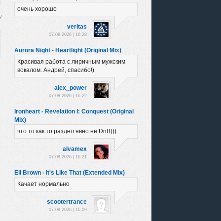
очень хорошо
veritas
07.08.2026 | 16:28
Aurora Night - Heartlight (Original Mix)
Красивая работа с лиричным мужским
вокалом. Андрей, спасибо!)
alex_power
07.08.2026 | 16:22
Ironheart - Revelation I: Conquest (Original
Mix)
что то как то раздел явно не DnB)))
alvamex
07.08.2026 | 16:21
Eli Brown - It's Like That (Extended Mix)
Качает нормально
scootertrance
07.08.2026 | 16:09