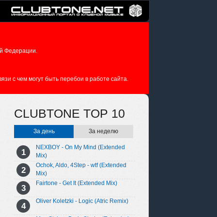
й Федерации.
зи с чем могут быть перебои в работе сайта.
CLUBTONE TOP 10
За день
За неделю
NEXBOY - On My Mind (Extended
Mix)
Ochok, Aldo, 4Step - wtf (Extended
Mix)
Fairtone - Get It (Extended Mix)
Oliver Koletzki - Logic (Atric Remix)