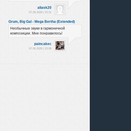
aliask20
07.08.2026 | 15:31
Grum, Big Gal - Mega Bertha (Extended)
Необычные звуки в гармоничной
композиции. Мне понравилось!
paincakec
07.08.2026 | 15:08