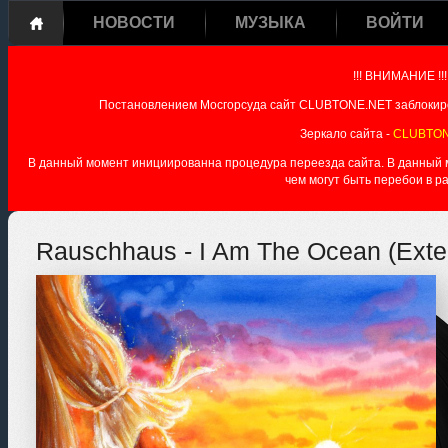
НОВОСТИ
МУЗЫКА
ВОЙТИ
!!! ВНИМАНИЕ !!!
Постановлением Мосгорсуда сайт CLUBTONE.NET заблокиро
Зеркало сайта -
CLUBTON
В данный момент инициированна процедура переезда сайта. В данный мо
чем могут быть перебои в р
Rauschhaus - I Am The Ocean (Exte