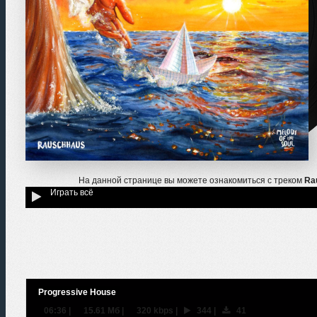
На данной странице вы можете ознакомиться с треком
Ra
Играть всё
Progressive House
06:36
|
15.61 Мб
|
320 kbps
|
344
|
41