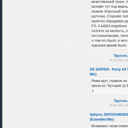
качественный транс. 
аплифт тут под жирн
знаком. Классный трек
шуточно. Спасибо теб
приятно обрадован да
P.S. А ЫШО подобное 
сочтите за наглость, э
ностальгические, теп
о том что было, и чего
хорошее время было. 
Трулля-
06.08.2026 | 0
DE SOFFER - Party All 
Mix)
Рокки крут, главное н
хрена из *бутырки )))
;)
Трулля-
06.08.2026 | 0
Sphynx, GROSSOMODDO
(Extended Mix)
Возможно тиски помог