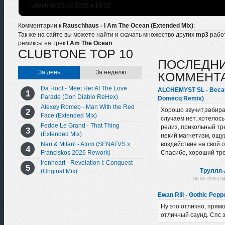
udachnik 23.04.2026 в 14:32
Комментарии к
Rauschhaus - I Am The Ocean (Extended Mix)
:
Так же на сайте вы можете найти и скачать множество других
mp3
рабо
ремиксы на трек
I Am The Ocean
CLUBTONE TOP 10
ПОСЛЕДН
За день
За неделю
КОММЕНТ
Da Hool - Meet Her At The Love
ALCHEMYST SL - Becau
Parade (Don Diablo ReHex)
Domecq Remix)
Alexey Romeo - Man With the Red
Хорошо звучит,забира
Face (Extended Mix)
случаем нет, хотелось
Fedde Le Grand - That Thing
релиз, прикольный тре
(Extended Mix)
некий магнетизм, ощу
воздействие на свой 
Nari & Milani - Atom (SENATVS x
Спасибо, хороший тре
Franciskos 2026 Rework)
Ironheart - Revelation I: Conquest
Трулля-
(Original Mix)
06.08.2026 | 0
Ewan Rill - Gothic Peppe
Ну это отлично, прямо 
отличный саунд. Спс з