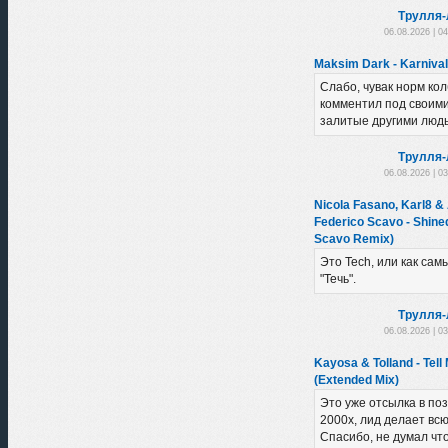
Трулля-
06.08.2026 | 0
Maksim Dark - Karnival
Слабо, чувак норм ко
комментил под своими
залитые другими людь
Трулля-
06.08.2026 | 0
Nicola Fasano, Karl8 &
Federico Scavo - Shine
Scavo Remix)
Это Tech, или как сам
"Течь".
Трулля-
06.08.2026 | 0
Kayosa & Tolland - Tell
(Extended Mix)
Это уже отсылка в по
2000х, лид делает вс
Спасибо, не думал чт