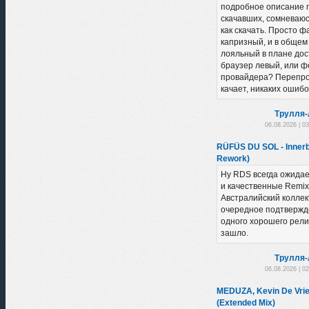
подробное описание 
скачавших, сомневаюсь
как скачать. Просто 
капризный, и в общем
лояльный в плане дост
браузер левый, или ф
провайдера? Перепро
качает, никаких ошибо
Трулля-
06.08.2026 | 0
RÜFÜS DU SOL - Innerb
Rework)
Ну RDS всегда ожидае
и качественные Remix
Австралийский коллект
очередное подтвержд
одного хорошего рели
зашло.
Трулля-
06.08.2026 | 0
MEDUZA, Kevin De Vrie
(Extended Mix)