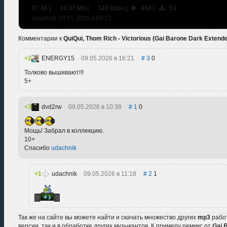
07:36
|
19.37 Мб
|
320 kbps
|
450
|
53
udachnik 09.05.2026 в 09:23
Комментарии к
QuiQui, Thom Rich - Victorious (Gai Barone Dark Extend
2
ENERGY15
09.05.2026 в 16:21
3
0
Толково вышивают!!!
5+
3
dvd2rw
09.05.2026 в 10:38
1
0
Мощь! Забрал в коллекцию.
10+
Спасибо
udachnik
1
udachnik
09.05.2026 в 11:18
2
1
Так же на сайте вы можете найти и скачать множество других
mp3
рабо
версии, так и в обработке других музыкантов. К примеру ремикс от
Gai 