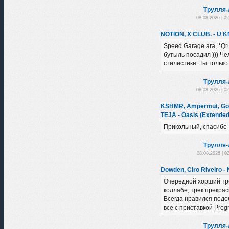
Трулля-
08.08.2026 | 0
NOTION, X CLUB. - U 
Speed Garage ага, *Qr
бутыль посадил ))) Че
стилистике. Ты только
Трулля-
08.08.2026 | 0
KSHMR, Ampermut, Gobi
TEJA - Oasis (Extended
Прикольный, спасибо
Трулля-
08.08.2026 | 0
Dowden, Ciro Riveiro -
Очередной хорший тр
коллабе, трек прекра
Всегда нравился подоб
все с приставкой Progr
Трулля-