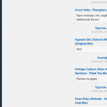
08.08.2026 | 0
Crest Volta - Phosphor (
Прог попсяус это, ещё
любителя 3х нот.
Трулля-
08.08.2026 | 0
Agustin Giri, Fabricio Mo
(Original Mix)
Ухх!
Asandj
08.08.2026 | 0
Vintage Culture, Rhys f
Nariman - Think Too Mu
Пызэц ты дура ,
Трулля-
08.08.2026 | 0
Sean Paul, &friends - 
Club Mix)