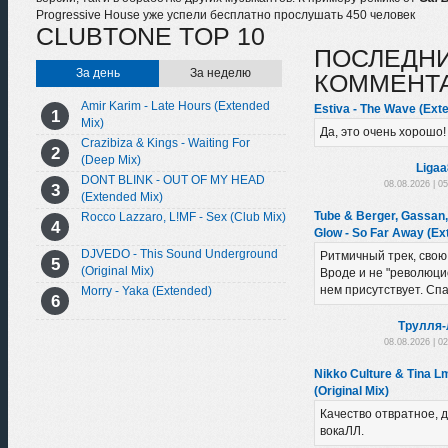
Progressive House уже успели бесплатно прослушать 450 человек
CLUBTONE TOP 10
ПОСЛЕДН
За день
За неделю
КОММЕНТ
Amir Karim - Late Hours (Extended
Estiva - The Wave (Ext
Mix)
Да, это очень хорошо!
Crazibiza & Kings - Waiting For
(Deep Mix)
Liga
DONT BLINK - OUT OF MY HEAD
08.08.2026 | 0
(Extended Mix)
Tube & Berger, Gassan
Rocco Lazzaro, L!MF - Sex (Club Mix)
Glow - So Far Away (Ex
DJVEDO - This Sound Underground
Ритмичный трек, свою
(Original Mix)
Вроде и не "революцио
нем присутствует. Сп
Morry - Yaka (Extended)
Трулля-
08.08.2026 | 0
Nikko Culture & Tina L
(Original Mix)
Качество отвратное, д
вокаЛЛ.