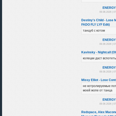
ENЕRGY
09.08.2026 | 0
Destiny's Child - Los
FADO FLY LYF Edit)
танцуб с котом
ENЕRGY
09.08.2026 | 0
Kavinsky - Nightcall (Ol
колецки даст вспотеть
ENЕRGY
09.08.2026 | 0
Missy Elliot - Lose Con
не котролируемые по
моей жопе от танца
ENЕRGY
09.08.2026 | 0
Redspace, Alex Macondo