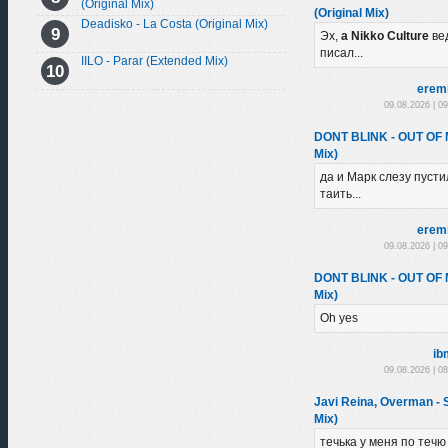
(Original Mix)
(Original Mix)
Deadisko - La Costa (Original Mix)
Эх,
а Nikko Culture
ве
писал...
IILO - Parar (Extended Mix)
erem
09.08.2026 | 0
DONT BLINK - OUT OF
Mix)
да и Марк слезу пустил
таить...
erem
09.08.2026 | 0
DONT BLINK - OUT OF
Mix)
Oh yes
ib
09.08.2026 | 0
Javi Reina, Overman -
Mix)
течька у меня по течю