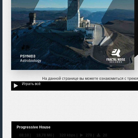
На данной странице вы можете ознакомиться с трек
Играть всё
Progressive House
08:10
|
18,78 Мб
|
320 kbps
|
278
|
20