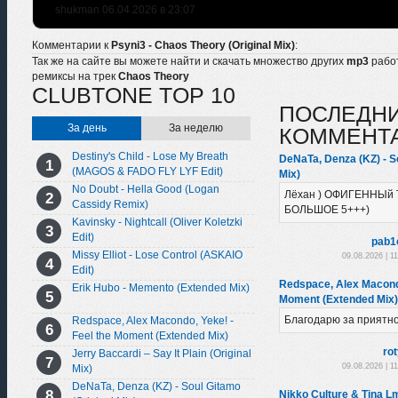
shukman 06.04.2026 в 23:07
Комментарии к
Psyni3 - Chaos Theory (Original Mix)
:
Так же на сайте вы можете найти и скачать множество других
mp3
рабо
ремиксы на трек
Chaos Theory
CLUBTONE TOP 10
ПОСЛЕДН
За день
За неделю
КОММЕНТ
Destiny's Child - Lose My Breath
DeNaTa, Denza (KZ) - So
(MAGOS & FADO FLY LYF Edit)
Mix)
No Doubt - Hella Good (Logan
Лёхан ) ОФИГЕННЫй 
Cassidy Remix)
БОЛЬШОЕ 5+++)
Kavinsky - Nightcall (Oliver Koletzki
Edit)
pab1
Missy Elliot - Lose Control (ASKAIO
09.08.2026 | 1
Edit)
Redspace, Alex Macondo
Erik Hubo - Memento (Extended Mix)
Moment (Extended Mix)
Благодарю за приятн
Redspace, Alex Macondo, Yeke! -
Feel the Moment (Extended Mix)
ro
Jerry Baccardi – Say It Plain (Original
09.08.2026 | 1
Mix)
DeNaTa, Denza (KZ) - Soul Gitamo
Nikko Culture & Tina L