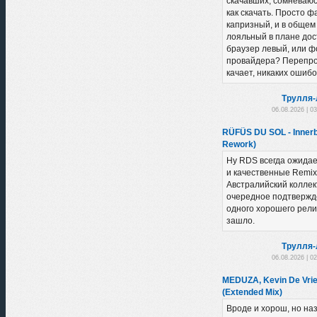
скачавших, сомневаюсь
как скачать. Просто 
капризный, и в общем
лояльный в плане дост
браузер левый, или ф
провайдера? Перепро
качает, никаких ошибо
Трулля-
06.08.2026 | 0
RÜFÜS DU SOL - Innerb
Rework)
Ну RDS всегда ожидае
и качественные Remix
Австралийский коллект
очередное подтвержд
одного хорошего рели
зашло.
Трулля-
06.08.2026 | 0
MEDUZA, Kevin De Vrie
(Extended Mix)
Вроде и хорош, но на