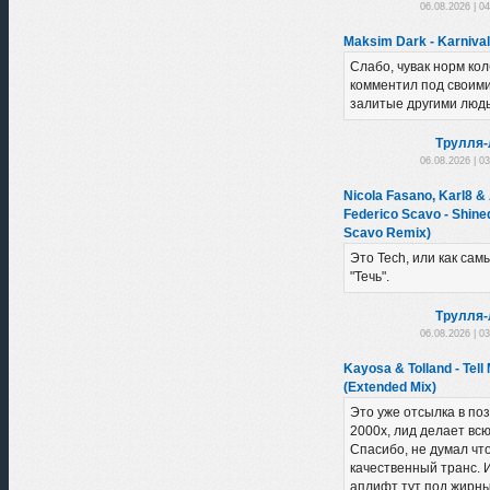
06.08.2026 | 0
Maksim Dark - Karnival
Слабо, чувак норм ко
комментил под своими
залитые другими людь
Трулля-
06.08.2026 | 0
Nicola Fasano, Karl8 &
Federico Scavo - Shine
Scavo Remix)
Это Tech, или как сам
"Течь".
Трулля-
06.08.2026 | 0
Kayosa & Tolland - Tell
(Extended Mix)
Это уже отсылка в по
2000х, лид делает вс
Спасибо, не думал чт
качественный транс. 
аплифт тут под жирн