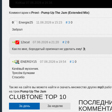
KotKaz 07.06.2026 в 16:38
Комментарии к
Provi - Pump Up The Jam (Extended Mix)
:
0
Energie25
11.06.2026 в 15:23
3
0
Забрал
4
12scut
07.06.2026 в 21:20
2
0
Как по мне, бородатый оригинал не уделать ему! 🕺
2
ENERGY15
07.06.2026 в 19:54
1
0
Качёвый музончик.
Трясём булками
Спасибо
Так же на сайте вы можете найти и скачать множество других
mp3
рабо
на трек
Pump Up The Jam
CLUBTONE TOP 10
ПОСЛЕДН
За день
За неделю
КОММЕНТ