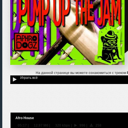
На данной странице вы можете ознакомиться с треком
Играть всё
Afro House
05:17
|
12.97 Мб
|
320 kbps
|
996
|
258