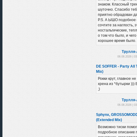
знаком. Классный трек
шуточно. Спасибо теб
приятно обрадован да
P.S. А ЫШО подобное 
сочтите за наглость, э
ностальгические, теп
о том что было, и чего
хорошее время было. 
Трулля-
06.08.2026 | 0
DE SOFFER - Party All 
Mix)
Рокки крут, главное н
хрена из *бутырки )))
;)
Трулля-
06.08.2026 | 0
Sphynx, GROSSOMODDO
(Extended Mix)
Возможно тиски помог
подробное описание 