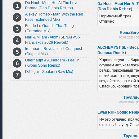
Da Hool - Meet Her At The Love
Da Hool - Meet Her At 
Parade (Don Diablo ReHex)
(Don Diablo ReHex)
Alexey Romeo - Man With the Red
Нормальный трек
Face (Extended Mix)
Отлично
Fedde Le Grand - That Thing
(Extended Mix)
RomaSoro
Nari & Milani - Atom (SENATVS x
06.08.2026 | 0
Franciskos 2026 Rework)
ALCHEMYST SL - Becau
Ironheart - Revelation I: Conquest
Domecq Remix)
(Original Mix)
Хорошо звучит,забира
Überhaupt & Außerdem - Feel In
случаем нет, хотелось
(Kyong Sono Remix)
релиз, прикольный тре
DJ Jigar - Sealant (Raw Mix)
некий магнетизм, ощу
воздействие на свой 
Спасибо, хороший тре
Трулля-
06.08.2026 | 0
Ewan Rill - Gothic Peppe
Ну это отлично, прямо 
отличный саунд. Спс з
Трулля-