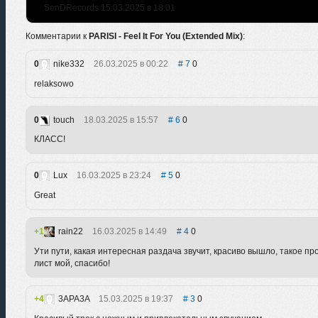
SenDRecords 15.03.2025 в 18:01
Комментарии к
PARISI - Feel It For You (Extended Mix)
:
0
nike332
26.03.2025 в 00:22
7
0
relaksowo
0
touch
18.03.2025 в 15:57
6
0
КЛАСС!
0
Lux
16.03.2025 в 23:24
5
0
Great
1
rain22
16.03.2025 в 14:49
4
0
Ути пути, какая интересная раздача звучит, красиво вышло, такое про
лист мой, спасибо!
4
3APA3A
15.03.2025 в 19:37
3
0