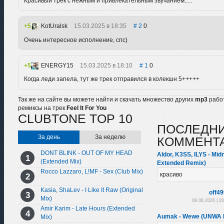
Красивый трек с нежным и привлекательным звучанием.....
5
KotUralsk
15.03.2025 в 18:35
2
0
Очень интересное исполнение, спс)
5
ENERGY15
15.03.2025 в 18:10
1
0
Когда леди запела, тут же трек отправился в колекшн 5+++++
Так же на сайте вы можете найти и скачать множество других
mp3
рабо
ремиксы на трек
Feel It For You
CLUBTONE TOP 10
ПОСЛЕДН
За день
За неделю
КОММЕНТ
DONT BLINK - OUT OF MY HEAD
Aldor, K3SS, ILYS - Mid
(Extended Mix)
Extended Remix)
Rocco Lazzaro, L!MF - Sex (Club Mix)
красиво
Kasia, ShaLev - I Like It Raw (Original
off4
Mix)
08.08.2026 | 2
Amir Karim - Late Hours (Extended
Aumak - Wewe (UNWA 
Mix)