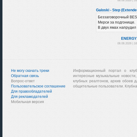
08.08.2026 | 1
Galoski - Step (Extende
Беззаговорочный BE
Мерси за подгонище.
В двух ямах напрудил 
ENERGY
08.08.2026 | 1
Не могу скачать треки
Информационный портал о клу
Обратная связь
интересные музыкальные новости,
Вопрос-ответ
клубных реалтонов, архив обоев д
Пользовательское соглашение
общительные пользователи. Клубна
Для правообладателей
Для рекламодателей
Мобильная версия