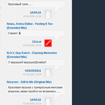
Красивый трек.......
3APA3A
07.08.2026 | 11:06
Noizu, Amira Eldine - Feeling It Too
(Extended Mix)
Свежо! 🕺
12scut
07.08.2026 | 10:39
N.O.Y, Guy Katch - Chasing Memories
(Extended Mix)
У мурашей мураши))Бомба!!
VADOSS911
07.08.2026 | 10:29
Noryven - Still In Me (Original Mix)
Красивая музыка с прекрасным женским
вокалом, мимо пройти не возможно......
3APA3A
07.08.2026 | 10:19