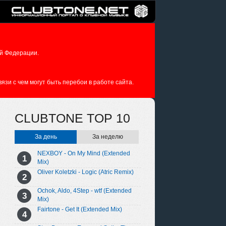
й Федерации.
зи с чем могут быть перебои в работе сайта.
CLUBTONE TOP 10
За день
За неделю
NEXBOY - On My Mind (Extended
Mix)
Oliver Koletzki - Logic (Atric Remix)
Ochok, Aldo, 4Step - wtf (Extended
Mix)
Fairtone - Get It (Extended Mix)