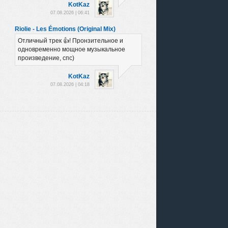
KotKaz
07.08.2026 | 06:41
Riolie - Les Émotions (Original Mix)
Отличный трек 👍! Пронзительное и
одновременно мощное музыкальное
произведение, спс)
KotKaz
07.08.2026 | 04:18