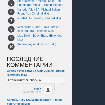
Stee Downes, Emanuel Satie, Tim
Engelhardt, Maga - Lifted (Extended
Mix)
Kanedo, Alley SA, Michael Sutton -
Found You (Original Mix)
NOMATTA - Dame! (Extended Mix)
Max Styler, Kuuda - Love Forever
(feat. Kuuda) (Extended Mix)
Max Styler - Body Shake (Extended
Mix)
Archive - Again (Fran Bux Edit)
ПОСЛЕДНИЕ
КОММЕНТАРИИ
Ginchy x Hel:Sløwed x Gabi Juliano - Recall
(Extended Mix)
Отличный трек, спасибо
rotyk
07.08.2026 | 11:53
Kanedo, Alley SA, Michael Sutton - Found
You (Original Mix)