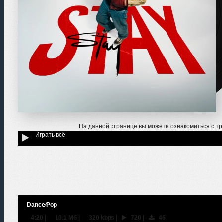
На данной странице вы можете ознакомиться с т
Играть всё
Dance⁄Pop
4:20
|
10.1 Мб
|
320 kbps
|
720
|
46