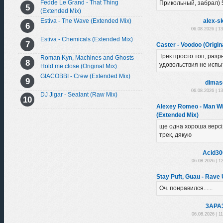
Fedde Le Grand - That Thing
Прикольный, забрал) 
(Extended Mix)
Estiva - The Wave (Extended Mix)
alex-sk
06.08.2026 | 1
Estiva - Chemicals (Extended Mix)
Caster - Voodoo (Origin
Трек просто топ, разр
Roman Kyn, Machines and Ghosts -
удовольствия не испы
Hold me close (Original Mix)
GIACOBBI - Crew (Extended Mix)
dimas
06.08.2026 | 1
DJ Jigar - Sealant (Raw Mix)
Alexey Romeo - Man Wi
(Extended Mix)
ще одна хороша версі
трек, дякую
Acid30
06.08.2026 | 1
Stay Puft, Guau - Rave U
Оч. понравился......
3APA
06.08.2026 | 1