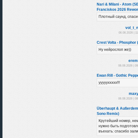
Nari & Milani - Atom (
Franciskos 2026 Rewor
Плотный саунд, спаси
vol_t_
06.08.2026 | 1
Crest Volta - Phosphor (
Ну нейрослоп же))
erem
06.08.2026 | 0
Ewan Rill - Gothic Peppe
уууууххххх!!!
maxy
06.08.2026 | 0
Überhaupt & Außerdem 
Sono Remix)
Крутейший номер, нем
нужно быть подготовл
въехать: спасибо зал