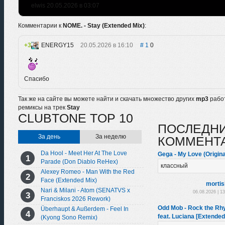
elwis 20.05.2026 в 03:07
Комментарии к
NOME. - Stay (Extended Mix)
:
3
ENERGY15
20.05.2026 в 16:10
1
0
Спасибо
Так же на сайте вы можете найти и скачать множество других
mp3
рабо
ремиксы на трек
Stay
CLUBTONE TOP 10
ПОСЛЕДН
За день
За неделю
КОММЕНТ
Da Hool - Meet Her At The Love
Gega - My Love (Origina
Parade (Don Diablo ReHex)
классный
Alexey Romeo - Man With the Red
Face (Extended Mix)
morti
Nari & Milani - Atom (SENATVS x
06.08.2026 | 1
Franciskos 2026 Rework)
Odd Mob - Rock the Rhy
Überhaupt & Außerdem - Feel In
feat. Luciana [Extended
(Kyong Sono Remix)