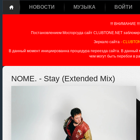
НОВОСТИ
МУЗЫКА
ВОЙТИ
!!! ВНИМАНИЕ !!!
Постановлением Мосгорсуда сайт CLUBTONE.NET заблокиро
Зеркало сайта -
CLUBTON
В данный момент инициированна процедура переезда сайта. В данный мо
чем могут быть перебои в р
NOME. - Stay (Extended Mix)