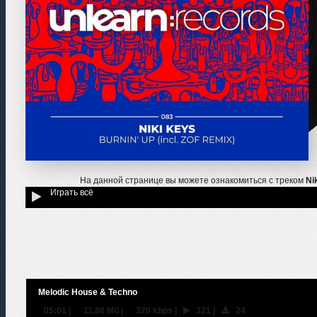
На данной странице вы можете ознакомиться с треком
Ni
Играть всё
Melodic House & Techno
05:01
|
11.88 Мб
|
320 kbps
|
321
|
24