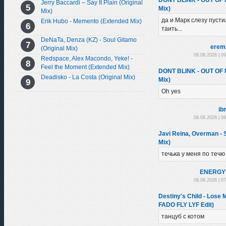
DONT BLINK - OUT OF
Jerry Baccardi – Say It Plain (Original
Mix)
Mix)
да и Марк слезу пустил
Erik Hubo - Memento (Extended Mix)
таить...
DeNaTa, Denza (KZ) - Soul Gitamo
erem
(Original Mix)
09.08.2026 | 0
Redspace, Alex Macondo, Yeke! -
Feel the Moment (Extended Mix)
DONT BLINK - OUT OF
Deadisko - La Costa (Original Mix)
Mix)
Oh yes
ib
09.08.2026 | 0
Javi Reina, Overman -
Mix)
течька у меня по течю
ENЕRGY
09.08.2026 | 0
Destiny's Child - Los
FADO FLY LYF Edit)
танцуб с котом