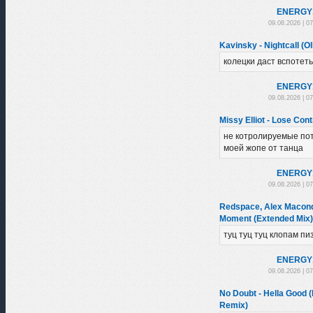
ENЕRGY
09.08.2026 | 0
Kavinsky - Nightcall (Ol
колецки даст вспотеть
ENЕRGY
09.08.2026 | 0
Missy Elliot - Lose Con
не котролируемые по
моей жопе от танца
ENЕRGY
09.08.2026 | 0
Redspace, Alex Macondo
Moment (Extended Mix)
туц туц туц клопам пи
ENЕRGY
09.08.2026 | 0
No Doubt - Hella Good 
Remix)