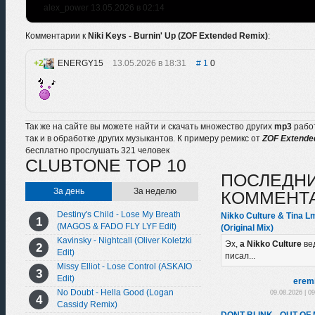
alex_power 13.05.2026 в 02:14
Комментарии к
Niki Keys - Burnin' Up (ZOF Extended Remix)
:
2
ENERGY15
13.05.2026 в 18:31
1
0
Так же на сайте вы можете найти и скачать множество других
mp3
рабо
так и в обработке других музыкантов. К примеру ремикс от
ZOF Extend
бесплатно прослушать 321 человек
CLUBTONE TOP 10
ПОСЛЕДН
За день
За неделю
КОММЕНТ
Destiny's Child - Lose My Breath
Nikko Culture & Tina L
(MAGOS & FADO FLY LYF Edit)
(Original Mix)
Kavinsky - Nightcall (Oliver Koletzki
Эх,
а Nikko Culture
ве
Edit)
писал...
Missy Elliot - Lose Control (ASKAIO
Edit)
erem
No Doubt - Hella Good (Logan
09.08.2026 | 0
Cassidy Remix)