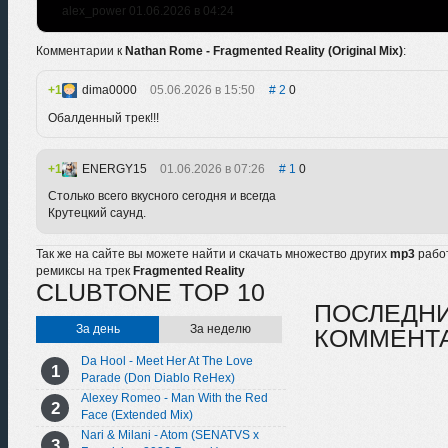
alex_power 01.06.2026 в 04:24
Комментарии к
Nathan Rome - Fragmented Reality (Original Mix)
:
1
dima0000
05.06.2026 в 15:50
2
0
Обалденный трек!!!
1
ENERGY15
01.06.2026 в 07:26
1
0
Столько всего вкусного сегодня и всегда
Крутецкий саунд.
Так же на сайте вы можете найти и скачать множество других
mp3
рабо
ремиксы на трек
Fragmented Reality
CLUBTONE TOP 10
ПОСЛЕДН
За день
За неделю
КОММЕНТ
Da Hool - Meet Her At The Love
Parade (Don Diablo ReHex)
Alexey Romeo - Man With the Red
Face (Extended Mix)
Nari & Milani - Atom (SENATVS x