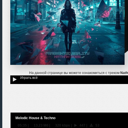
На данной странице вы можете ознакомиться с треком
Nath
Играть всё
Melodic House & Techno
05:35
|
13.23 Мб
|
320 kbps
|
447
|
53