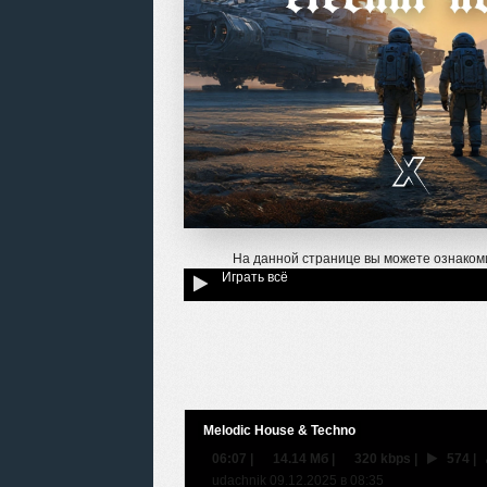
На данной странице вы можете ознаком
Играть всё
Melodic House & Techno
06:07
|
14.14 Мб
|
320 kbps
|
574
|
udachnik 09.12.2025 в 08:35