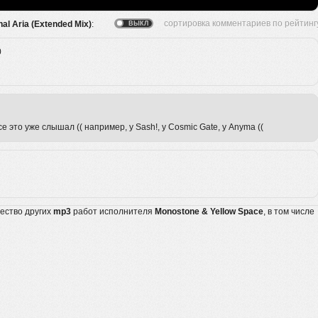
al Aria (Extended Mix)
:
0
 это уже слышал (( например, у Sash!, у Cosmic Gate, у Anyma ((
жество других
mp3
работ исполнителя
Monostone & Yellow Space
, в том числе