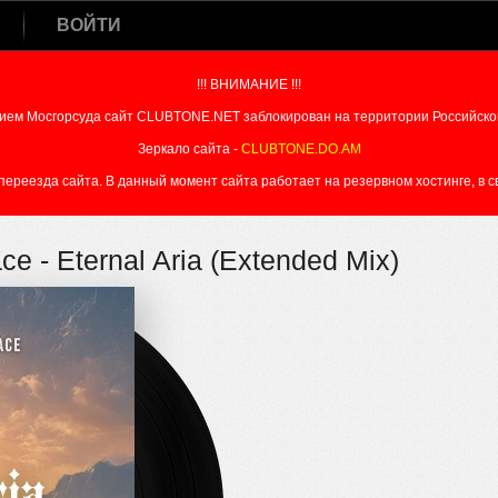
ВОЙТИ
!!! ВНИМАНИЕ !!!
ием Мосгорсуда сайт CLUBTONE.NET заблокирован на территории Российско
Зеркало сайта -
CLUBTONE.DO.AM
реезда сайта. В данный момент сайта работает на резервном хостинге, в свя
e - Eternal Aria (Extended Mix)