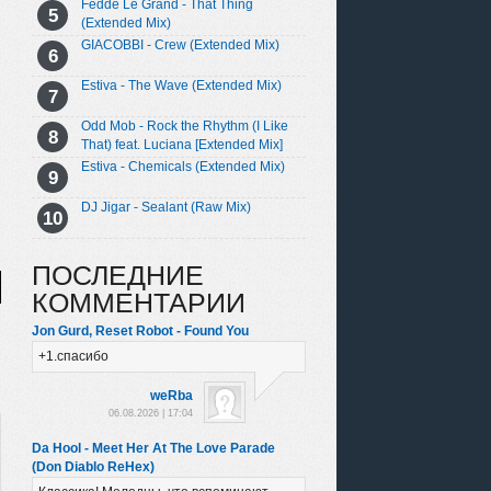
Fedde Le Grand - That Thing
(Extended Mix)
GIACOBBI - Crew (Extended Mix)
Estiva - The Wave (Extended Mix)
Odd Mob - Rock the Rhythm (I Like
That) feat. Luciana [Extended Mix]
Estiva - Chemicals (Extended Mix)
DJ Jigar - Sealant (Raw Mix)
ПОСЛЕДНИЕ
КОММЕНТАРИИ
Jon Gurd, Reset Robot - Found You
+1.спасибо
weRba
06.08.2026 | 17:04
Da Hool - Meet Her At The Love Parade
(Don Diablo ReHex)