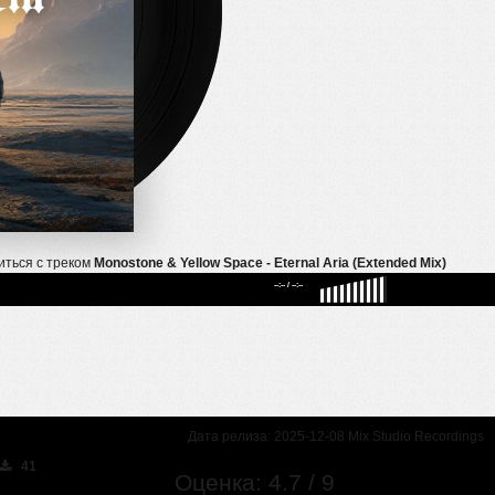
иться с треком
Monostone & Yellow Space - Eternal Aria (Extended Mix)
--:--
/
--:--
Дата релиза: 2025-12-08 Mix Studio Recordings
41
Оценка: 4.7 / 9