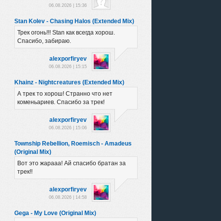
06.08.2026 | 15:36
Stan Kolev - Chasing Halos (Extended Mix)
Трек огонь!!! Stan как всегда хорош.
Спасибо, забираю.
alexporfiryev
06.08.2026 | 15:15
Khainz - Nightcreatures (Extended Mix)
А трек то хорош! Странно что нет
коменьариев. Спасибо за трек!
alexporfiryev
06.08.2026 | 15:06
Township Rebellion, Roemisch - Amadeus
(Original Mix)
Вот это жарааа! Ай спасибо братан за
трек!!
alexporfiryev
06.08.2026 | 14:58
Gega - My Love (Original Mix)