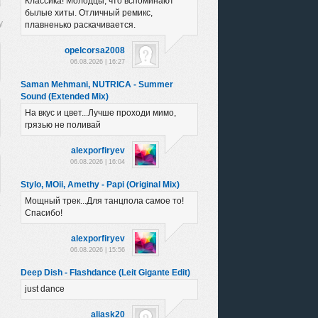
Классика! Молодцы, что вспоминают
былые хиты. Отличный ремикс,
плавненько раскачивается.
opelcorsa2008
06.08.2026 | 16:27
Saman Mehmani, NUTRICA - Summer
Sound (Extended Mix)
На вкус и цвет...Лучше проходи мимо,
грязью не поливай
alexporfiryev
06.08.2026 | 16:04
Stylo, MOii, Amethy - Papi (Original Mix)
Мощный трек...Для танцпола самое то!
Спасибо!
alexporfiryev
06.08.2026 | 15:56
Deep Dish - Flashdance (Leit Gigante Edit)
just dance
aliask20