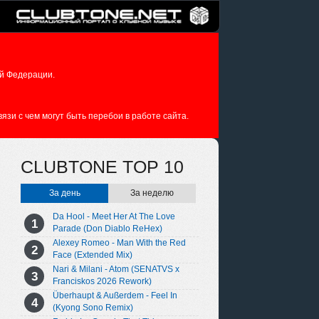
й Федерации.
зи с чем могут быть перебои в работе сайта.
CLUBTONE TOP 10
За день
За неделю
Da Hool - Meet Her At The Love
Parade (Don Diablo ReHex)
Alexey Romeo - Man With the Red
Face (Extended Mix)
Nari & Milani - Atom (SENATVS x
Franciskos 2026 Rework)
Überhaupt & Außerdem - Feel In
(Kyong Sono Remix)