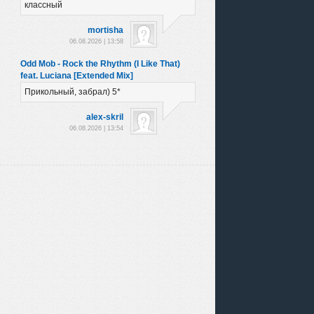
классный
mortisha
06.08.2026 | 13:58
Odd Mob - Rock the Rhythm (I Like That)
feat. Luciana [Extended Mix]
Прикольный, забрал) 5*
alex-skril
06.08.2026 | 13:54