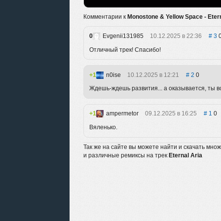
Комментарии к
Monostone & Yellow Space - Etern
0
Evgenii131985
10.12.2025 в 22:36
3
Отличный трек! Спасибо!
1
n0ise
10.12.2025 в 12:21
2
0
Ждешь-ждешь развития... а оказывается, ты все
1
ampermetor
09.12.2025 в 16:25
1
0
Вяленько.
Так же на сайте вы можете найти и скачать мно
и различные ремиксы на трек
Eternal Aria