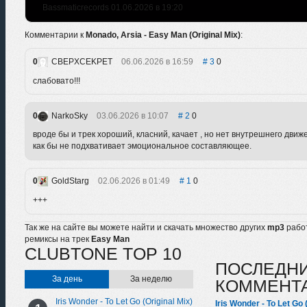
Bassmaticrecords 01.06.2026 в 19:20
Комментарии к
Monado, Arsia - Easy Man (Original Mix)
:
0
CBEPXCEKPET
06.06.2026 в 16:59
3
0
слабовато!!!
0
NarkoSky
03.06.2026 в 10:07
2
0
вроде бы и трек хороший, класний, качает , но нет внутрешнего движ
как бы не подхвативает эмоциональное составляющее.
0
GoldStarg
02.06.2026 в 01:49
1
0
+++
Так же на сайте вы можете найти и скачать множество других
mp3
рабо
ремиксы на трек
Easy Man
CLUBTONE TOP 10
ПОСЛЕДН
За день
За неделю
КОММЕНТ
Iris Wonder - To Let Go (Original Mix)
Iris Wonder - To Let Go 