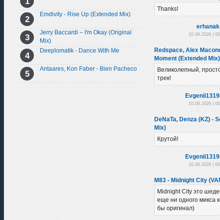
Thanks!
Emdivity - Rise Up (Extended Mix)
erhanak
Jerry Baccardi – I'm Okay (Original
10.08.2026 | 0
Mix)
Redspace, Alex Macondo
Deeplomatik - Dance With Me
Moment (Extended Mix)
Antaares, Kon Faber - Bien Pacheco
Великолепный, прост
трек!
Evgenii131
10.08.2026 | 0
DeNaTa, Denza (KZ) - So
Mix)
Крутой!
Evgenii131
10.08.2026 | 0
M83 - Midnight City (VA
Midnight City это шеде
еще ни одного микса 
бы оригинал)