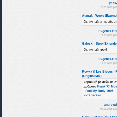
jmek
10.08.2026 | 0
Aumak - Wewe (Extend
Отличный, атмосферн
Evgenii131
10.08.2026 | 0
Galoski - Step (Extende
Отличный трек!
Evgenii131
10.08.2026 | 0
Rowka & Les Bisous - 
(Original Mix)
хороший ремейк на с
доброго
Frank 'O' Moi
- Feel My Body 1995
интерестно.
andrewd
09.08.2026 | 2