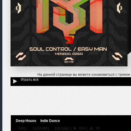
На данной странице вы можете ознакомиться с треком
Играть всё
Deep House
Indie Dance
5:41
|
14,60 Мб
|
124 kbps
|
634
|
79