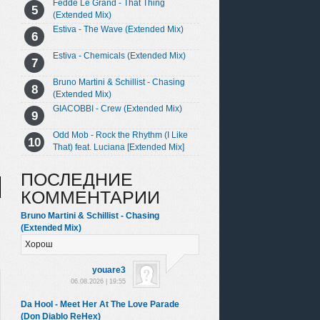
Fedde Le Grand - That Thing
(Extended Mix)
Estiva - The Wave (Extended Mix)
Estiva - Chemicals (Extended Mix)
Bruno Martini & Schillist - Chasing
(Extended Mix)
GIACOBBI - Crew (Extended Mix)
Odd Mob - Rock the Rhythm (I Like
That) feat. Luciana [Extended Mix]
ПОСЛЕДНИЕ
КОММЕНТАРИИ
Bruno Martini & Schillist - Chasing
(Extended Mix)
Хорош
youare3
06.08.2026 | 19:55
Da Hool - Meet Her At The Love Parade
(Don Diablo ReHex)