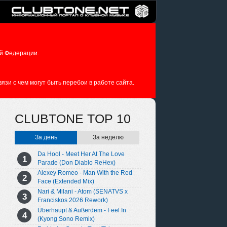
й Федерации.
зи с чем могут быть перебои в работе сайта.
CLUBTONE TOP 10
За день
За неделю
Da Hool - Meet Her At The Love
Parade (Don Diablo ReHex)
Alexey Romeo - Man With the Red
Face (Extended Mix)
Nari & Milani - Atom (SENATVS x
Franciskos 2026 Rework)
Überhaupt & Außerdem - Feel In
(Kyong Sono Remix)