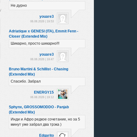
Не дурно
youare3
06.08.2026 | 19:53
Adriatique x GENESI (ITA), Emmit Fenn -
Closer (Extended Mix)
Шикарно, просто шикарно!!!
youare3
06.08.2026 | 19:47
Bruno Martini & Schillist - Chasing
(Extended Mix)
Спасибо. Забрал
ENERGY15
06.08.2026 | 19:12
Sphynx, GROSSOMODDO - Panjab
(Extended Mix)
Инди и Афро редкое сочетание, но за 5
минут уже забрал два трэка )
Edgarito