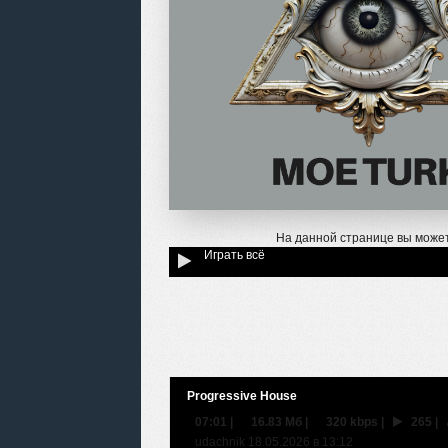
На данной странице вы может
Играть всё
Progressive House
07:01
|
16.83 Мб
|
320 kbps
|
265
|
udachnik 18.05.2026 в 13:12