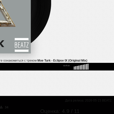
е ознакомиться с треком
Moe Turk - Eclipse IX (Original Mix)
--:--
/
--:--
Дата релиза: 2026-05-15 BEATZ
34
Оценка: 4.9 / 11