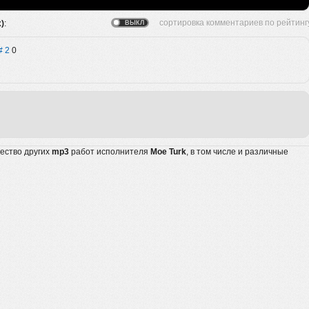
x)
:
2
0
жество других
mp3
работ исполнителя
Moe Turk
, в том числе и различные