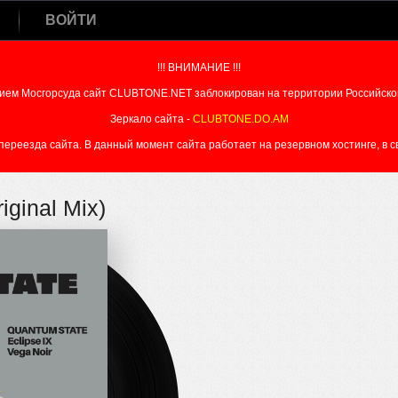
ВОЙТИ
!!! ВНИМАНИЕ !!!
ием Мосгорсуда сайт CLUBTONE.NET заблокирован на территории Российско
Зеркало сайта -
CLUBTONE.DO.AM
реезда сайта. В данный момент сайта работает на резервном хостинге, в свя
iginal Mix)