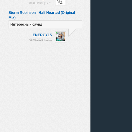
06.08.2026 | 19:11
Storm Robinson - Half Hearted (Original
Mix)
Интересный саунд
ENERGY15
06.08.2026 | 19:11