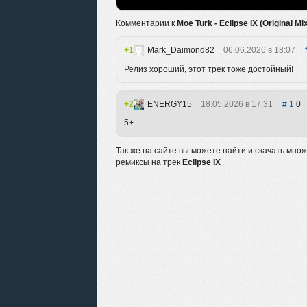
Комментарии к
Moe Turk - Eclipse IX (Original Mi
1
Mark_Daimond82
06.06.2026 в 18:07
Релиз хороший, этот трек тоже достойный!
2
ENERGY15
18.05.2026 в 17:31
1
0
5+
Так же на сайте вы можете найти и скачать мно
ремиксы на трек
Eclipse IX