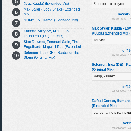
(feat. Kuuda) (Extended Mix)
броооо.... это суно
Max Styler - Body Shake (Extended
Mix)
moder7
07.08.2026 | 1
NOMATTA - Dame! (Extended Mix)
Max Styler, Kuuda - Lov
Kanedo, Alley SA, Michael Sutton -
Kuuda) (Extended Mix)
Found You (Original Mix)
топчик
Stee Downes, Emanuel Satie, Tim
Engelhardt, Maga - Lifted (Extended
off4
Mix)
Solomun, Inéz (DE) - Raider on the
07.08.2026 | 1
Storm (Original Mix)
Solomun, Inéz (DE) - Ra
(Original Mix)
кайф, качает
off4
07.08.2026 | 1
Rafael Cerato, Humans 
(Extended Mix)
однозначно в коллек
veri
07.08.2026 | 1