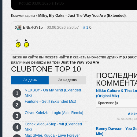
KotKaz 03.06.2026 в 19:05
Комментарии к
Milky, Ely Oaks - Just The Way You Are (Extended)
:
0
ENERGY15
03.06.2026 в 20:57
1
0
Так же на сайте вы можете найти и скачать множество других
mp3
рабо
различные ремиксы на трек
Just The Way You Are
CLUBTONE TOP 10
ПОСЛЕДН
За день
За неделю
КОММЕНТ
NEXBOY - On My Mind (Extended
Nikko Culture & Tina L
Mix)
(Original Mix)
Fairtone - Get It (Extended Mix)
Красивое👍
Oliver Koletzki - Logic (Atric Remix)
Аlek
07.08.2026 | 1
Ochok, Aldo, 4Step - wtf (Extended
Benny Dawson - You Go
Mix)
Mix)
Max Styler, Kuuda - Love Forever