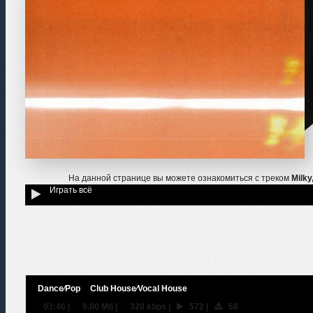
На данной странице вы можете ознакомиться с треком
Milky
Играть всё
Dance⁄Pop
Club House⁄Vocal House
03:46
|
9.00 Мб
|
320 kbps
|
572
|
58