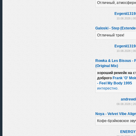
Отличный, атмосферн
Evgenii131
10.08.2026 | 0
Galoski - Step (Extende
Отличный трек!
Evgenii131
10.08.2026 | 0
Rowka & Les Bisous - 
(Original Mix)
хороший ремейк на с
доброго
Frank 'O' Moi
- Feel My Body 1995
интерестно.
andrewd
09.08.2026 | 2
Noya - Velvet Vibe Alig
Кофе-брэйковское зву
ENERGY