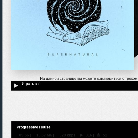
На данной странице вы можете ознакомиться с треко
Играть всё
Progressive House
05:56
|
13.67 Мб
|
320 kbps
|
316
|
51