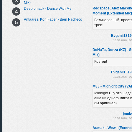
Mix)
Redspace, Alex Macondo
Deeplomatik - Dance With Me
Moment (Extended Mix)
Antaares, Kon Faber - Bien Pacheco
Великолепный, прост
трек!
Evgenii131
10.08.2026 | 0
DeNaTa, Denza (KZ) - So
Mix)
Крутой!
Evgenii131
10.08.2026 | 0
M83 - Midnight City (VA
Midnight City это шеде
еще ни одного микса 
бы оригинал)
jmek
10.08.2026 | 0
Aumak - Wewe (Extend