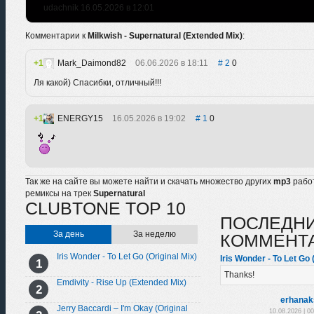
udachnik 16.05.2026 в 12:01
Комментарии к
Milkwish - Supernatural (Extended Mix)
:
1
Mark_Daimond82
06.06.2026 в 18:11
2
0
Ля какой) Спасибки, отличный!!!
1
ENERGY15
16.05.2026 в 19:02
1
0
Так же на сайте вы можете найти и скачать множество других
mp3
рабо
ремиксы на трек
Supernatural
CLUBTONE TOP 10
ПОСЛЕДН
За день
За неделю
КОММЕНТ
Iris Wonder - To Let Go (Original Mix)
Iris Wonder - To Let Go 
Thanks!
Emdivity - Rise Up (Extended Mix)
erhanak
Jerry Baccardi – I'm Okay (Original
10.08.2026 | 0