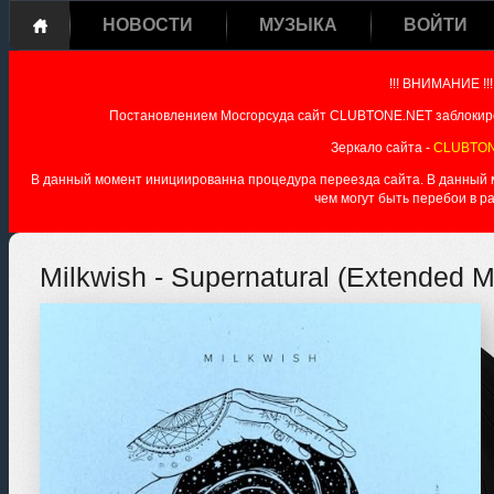
НОВОСТИ
МУЗЫКА
ВОЙТИ
!!! ВНИМАНИЕ !!!
Постановлением Мосгорсуда сайт CLUBTONE.NET заблокиро
Зеркало сайта -
CLUBTON
В данный момент инициированна процедура переезда сайта. В данный мо
чем могут быть перебои в р
Milkwish - Supernatural (Extended M